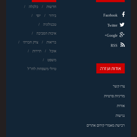
חדשות
כלכלה
Facebook
בידור
יופי
טכנולוגיה
Twitter
איכות הסביבה
Google+
בריאות
צדק חברתי
RSS
אוכל
תיירות
משפט
אודות ועזרה
טיולי משפחות לחו"ל
צרו קשר
מדיניות פרטיות
אודות
נגישות
רכישת מאמרי קידום אתרים