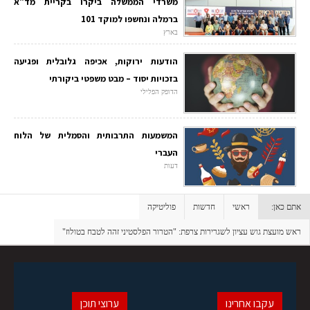
משרדי הממשלה ביקרו בקריית מד"א
ברמלה ונחשפו למוקד 101
בארץ
הודעות ירוקות, אכיפה גלובלית ופגיעה
בזכויות יסוד – מבט משפטי ביקורתי
הדופק הפלילי
המשמעות התרבותית והסמלית של הלוח
העברי
דעות
אתם כאן:
ראשי
חדשות
פוליטיקה
ראש מועצת גוש עציון לשגרירות צרפת: "הטרור הפלסטיני זהה לטבח בטולוז"
עקבו אחרינו
ערוצי תוכן