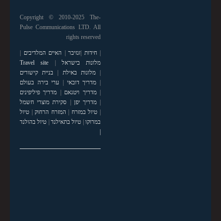
Copyright © 2010-2025 The-
Pulse Communications LTD. All
rights reserved
|
חידות
|
זנזיבר
|
האיים המלדיבים
|
מלונות בישראל
|
Travel site
|
מלונות באילת
|
בניית קישורים
|
מדריך דובאי
|
ערי בירה בעולם
|
מדריך ויטנאם
|
מדריך פיליפינים
|
מדריך יפן
|
סקירת מוצרי חשמל
|
טיול במזרח
|
המזרח הרחוק
|
טיול
במרוקו
|
טיול בתאילנד
|
טיול בהולנד
|