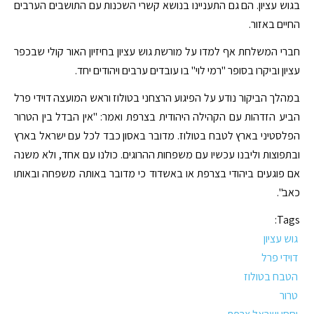
בגוש עציון. הם גם התעניינו בנושא קשרי השכנות עם התושבים הערבים
החיים באזור.
חברי המשלחת אף למדו על מורשת גוש עציון בחיזיון האור קולי שבכפר
עציון וביקרו בסופר "רמי לוי" בו עובדים ערבים ויהודים יחד.
במהלך הביקור נודע על הפיגוע הרצחני בטולוז וראש המועצה דוידי פרל
הביע הזדהות עם הקהילה היהודית בצרפת ואמר: "אין הבדל בין הטרור
הפלסטיני בארץ לטבח בטולוז. מדובר באסון כבד לכל עם ישראל בארץ
ובתפוצות וליבנו עכשיו עם משפחות ההרוגים. כולנו עם אחד, ולא משנה
אם פוגעים ביהודי בצרפת או באשדוד כי מדובר באותה משפחה ובאותו
כאב".
Tags:
גוש עציון
דוידי פרל
הטבח בטולוז
טרור