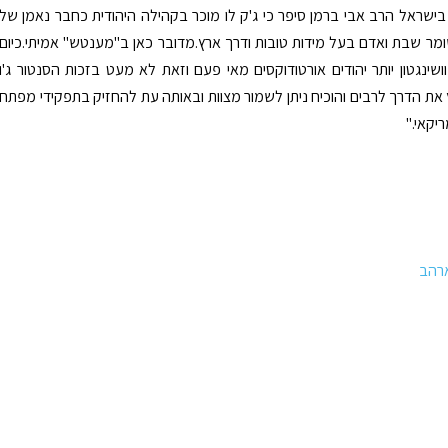
 בישראל הרב אבי ברמן סיפר כי ג'ק לו מוכר בקהילה היהודית כחבר נאמן של
,שומר שבת ואדם בעל מידות טובות ודרך ארץ.מדובר כאן ב"מענטש" אמיתי.כיום
וושינגטון יותר יהודים אורטודוקסים מאי פעם וזאת לא מעט בזכות הסנטור ג'ו
את הדרך לרבים והוכיח ניתן לשמור מצוות ובאותה עת להחזיק בתפקידי מפתח
קאי."
ארהב