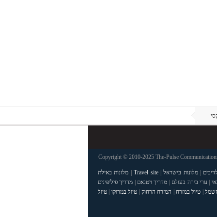
Copyright © 2010-2025 The-Pulse Communications 
דיבים
|
מלונות בישראל
|
Travel site
|
מלונות באילת
אי
|
ערי בירה בעולם
|
מדריך ויטנאם
|
מדריך פיליפינים
חשמל
|
טיול במזרח
|
המזרח הרחוק
|
טיול במרוקו
|
טיול