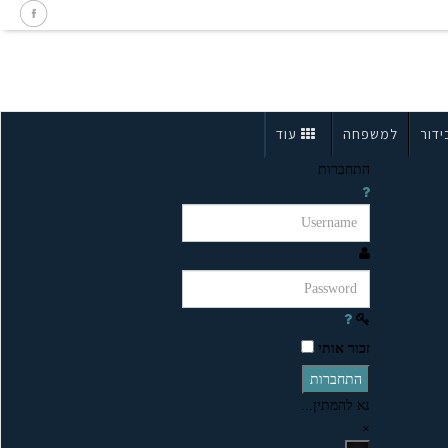
ידור
למשפחה
עוד
התחברות
זכור אותי
התחברות
נא להמתין...
×