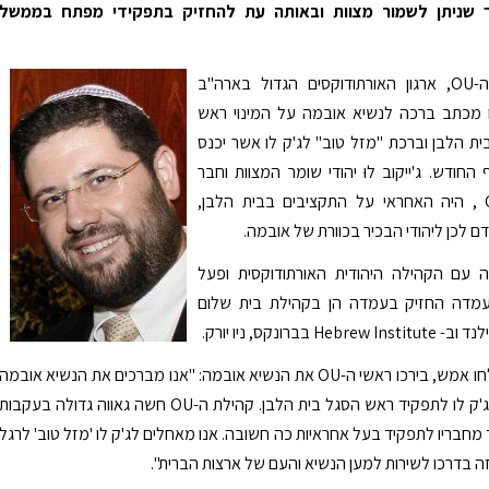
 שניתן לשמור מצוות ובאותה עת להחזיק בתפקידי מפתח בממשל
ראשי ארגון ה-OU, ארגון האורתודוקסים הגדול בארה"ב
ו מכתב ברכה לנשיא אובמה על המינוי ראש
 הלבן וברכת "מזל טוב" לג'ק לו אשר יכנס
החודש. ג'ייקוב לוּ יהודי שומר המצוות וחבר
בארגון ה-OU , היה האחראי על התקציבים בבית הלבן,
ם לכן ליהודי הבכיר בכוורת של אובמה.
הה עם הקהילה היהודית האורתודוקסית ופעל
מדה החזיק בעמדה הן בקהילת בית שלום
He בברונקס, ניו יורק.
במכתב ששלחו אמש, בירכו ראשי ה-OU את הנשיא אובמה: "אנו מברכים את הנשיא אובמה
על מינויו של ג'ק לו לתפקיד ראש הסגל בית הלבן. קהילת ה-OU חשה גאווה גדולה בעקבות
 מחבריו לתפקיד בעל אחראיות כה חשובה. אנו מאחלים לג'ק לו 'מזל טוב' לרגל
 זה בדרכו לשירות למען הנשיא והעם של ארצות הברית".