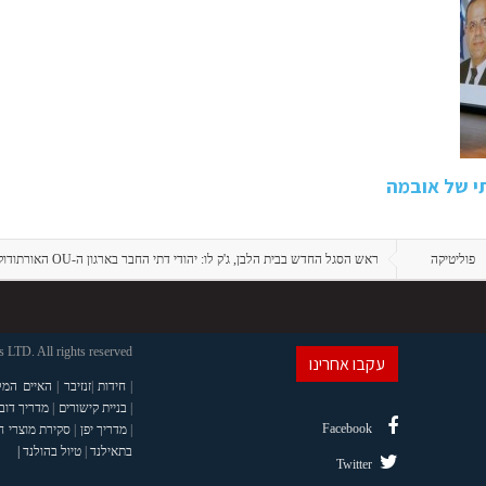
י של אובמה
פוליטיקה
ראש הסגל החדש בבית הלבן, ג'ק לו: יהודי דתי החבר בארגון ה-OU האורתודוקסי
LTD. All rights reserved
עקבו אחרינו
|
חידות
|
זנזיבר
|
האיים המל
|
בניית קישורים
|
מדריך דוב
Facebook
|
מדריך יפן
|
סקירת מוצרי 
בתאילנד
|
טיול בהולנד |
Twitter