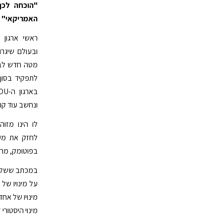
"הוכחה לכך
האמריקאי"
ובעולם שיגר
מטה חדש לבית
לתפקיד בסוף 
ונחשב עוד קוד
לו הינו מזו
לחזק את מע
בפוטומק, מרילנד וב- brew Institute
מינויו של אחד
מינוי היסטורי