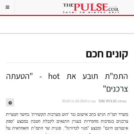
קונים חכם
התמ"ת תובע את hot - "הטעתה
צרכנים"
מערכת THE PULSE
נוצר ב 11.03.2010 05:03
משרד תמ"ת הגיש כתב אישום נגד 'הוט מערכות תקשורת' בחשד הטעיית
צרכנים בנסיבות מחמירות בעניין התנאים לקבלת הטבת במבצע "ספק
אינטרנט חינם" ומבצע "מנוי לכדורגל". סגנית שר התמ"ת והאחראית על