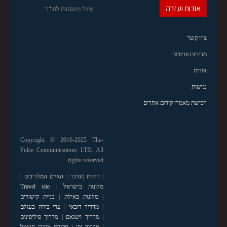
אודות ועזרה
טיולי משפחות לחו"ל
צרו קשר
מדיניות פרטיות
אודות
נגישות
רכישת מאמרי קידום אתרים
Copyright © 2010-2025 The-
Pulse Communications LTD. All
rights reserved
|
חידות
|
זנזיבר
|
האיים המלדיבים
|
מלונות בישראל
|
Travel site
|
מלונות באילת
|
בניית קישורים
|
מדריך דובאי
|
ערי בירה בעולם
|
מדריך ויטנאם
|
מדריך פיליפינים