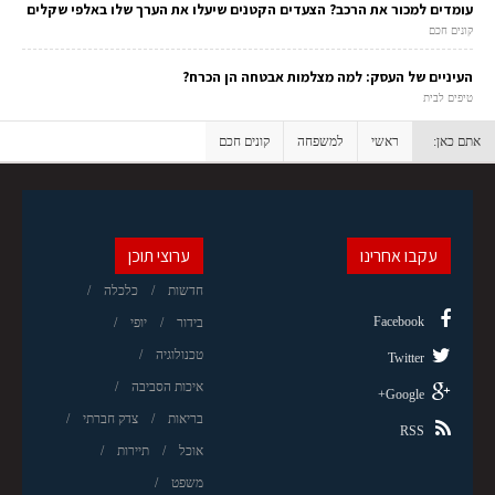
עומדים למכור את הרכב? הצעדים הקטנים שיעלו את הערך שלו באלפי שקלים
קונים חכם
העיניים של העסק: למה מצלמות אבטחה הן הכרח?
טיפים לבית
אתם כאן:
ראשי
למשפחה
קונים חכם
עקבו אחרינו
ערוצי תוכן
חדשות
כלכלה
Facebook
בידור
יופי
טכנולוגיה
Twitter
איכות הסביבה
Google+
בריאות
צדק חברתי
RSS
אוכל
תיירות
משפט