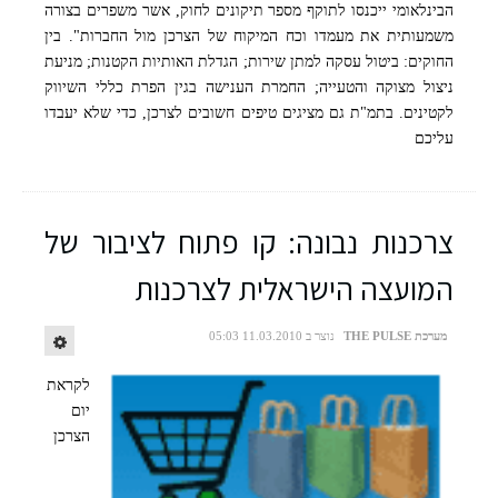
הבינלאומי ייכנסו לתוקף מספר תיקונים לחוק, אשר משפרים בצורה
משמעותית את מעמדו וכח המיקוח של הצרכן מול החברות". בין
החוקים: ביטול עסקה למתן שירות; הגדלת האותיות הקטנות; מניעת
ניצול מצוקה והטעייה; החמרת הענישה בגין הפרת כללי השיווק
לקטינים. בתמ"ת גם מציגים טיפים חשובים לצרכן, כדי שלא יעבדו
עליכם
צרכנות נבונה: קו פתוח לציבור של
המועצה הישראלית לצרכנות
מערכת THE PULSE
נוצר ב 11.03.2010 05:03
לקראת
יום
הצרכן