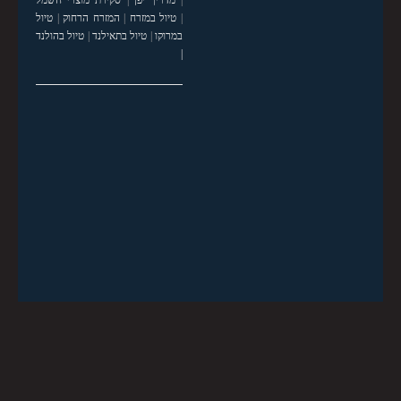
|
מדריך יפן
|
סקירת מוצרי חשמל
|
טיול במזרח
|
המזרח הרחוק
|
טיול
במרוקו
|
טיול בתאילנד
|
טיול בהולנד
|