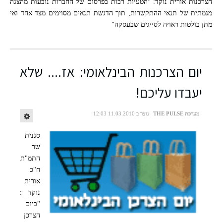
הצרכנות אורית נוקד: "הטעיות רבות בפרסום של החברות נובעות מהצגה
מגמתית של תנאי ההתקשרות, תוך הדגשת תנאים מסוימים מצד אחד ואי
מתן בולטות ראויה לסייגים שבעסקה"
יום הצרכנות הבינלאומי: אז.... שלא
יעבדו עליכם!
מערכת THE PULSE
נוצר ב 11.03.2010 12:03
סגנית
שר
התמ"ת
ח"כ
אורית
נוקד
:
"ביום
הצרכן