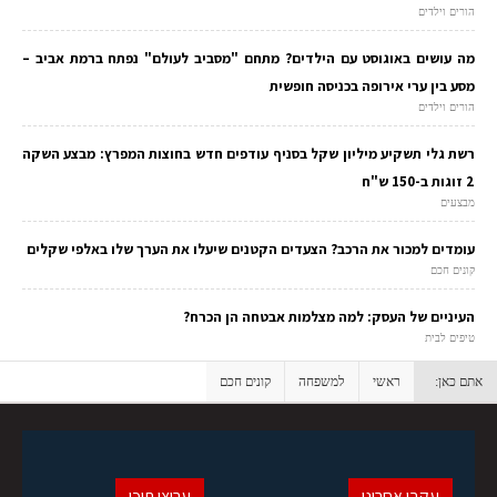
הורים וילדים
מה עושים באוגוסט עם הילדים? מתחם "מסביב לעולם" נפתח ברמת אביב –
מסע בין ערי אירופה בכניסה חופשית
הורים וילדים
רשת גלי תשקיע מיליון שקל בסניף עודפים חדש בחוצות המפרץ: מבצע השקה
2 זוגות ב-150 ש"ח
מבצעים
עומדים למכור את הרכב? הצעדים הקטנים שיעלו את הערך שלו באלפי שקלים
קונים חכם
העיניים של העסק: למה מצלמות אבטחה הן הכרח?
טיפים לבית
אתם כאן:
ראשי
למשפחה
קונים חכם
עקבו אחרינו
ערוצי תוכן