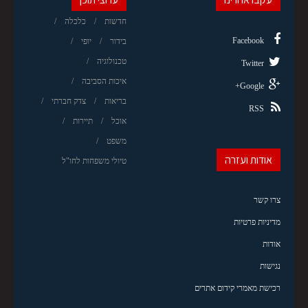
חדשות
כלכלה
Facebook
בידור
יופי
טכנולוגיה
Twitter
איכות הסביבה
Google+
בריאות
צדק חברתי
RSS
אוכל
תיירות
משפט
אודות ועזרה
טיולי משפחות לחו"ל
צרו קשר
מדיניות פרטיות
אודות
נגישות
רכישת מאמרי קידום אתרים