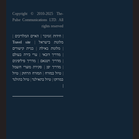
Copyright © 2010-2025 The-
Pulse Communications LTD. All
rights reserved
|
חידות
|
זנזיבר
|
האיים המלדיבים
|
מלונות בישראל
|
Travel site
|
מלונות באילת
|
בניית קישורים
|
מדריך דובאי
|
ערי בירה בעולם
|
מדריך ויטנאם
|
מדריך פיליפינים
|
מדריך יפן
|
סקירת מוצרי חשמל
|
טיול במזרח
|
המזרח הרחוק
|
טיול
במרוקו
|
טיול בתאילנד
|
טיול בהולנד
|