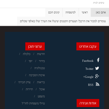
טיפים לבית
אתם כאן:
ראשי
למשפחה
קונים חכם
עומדים למכור את הרכב? הצעדים הקטנים שיעלו את הערך שלו באלפי שקלים
עקבו אחרינו
ערוצי תוכן
חדשות
כלכלה
Facebook
בידור
יופי
טכנולוגיה
Twitter
איכות הסביבה
Google+
בריאות
צדק חברתי
RSS
אוכל
תיירות
משפט
אודות ועזרה
טיולי משפחות לחו"ל