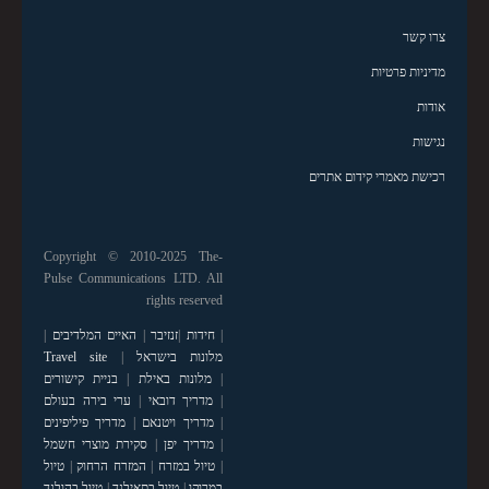
צרו קשר
מדיניות פרטיות
אודות
נגישות
רכישת מאמרי קידום אתרים
Copyright © 2010-2025 The-
Pulse Communications LTD. All
rights reserved
|
חידות
|
זנזיבר
|
האיים המלדיבים
|
מלונות בישראל
|
Travel site
|
מלונות באילת
|
בניית קישורים
|
מדריך דובאי
|
ערי בירה בעולם
|
מדריך ויטנאם
|
מדריך פיליפינים
|
מדריך יפן
|
סקירת מוצרי חשמל
|
טיול במזרח
|
המזרח הרחוק
|
טיול
במרוקו
|
טיול בתאילנד
|
טיול בהולנד