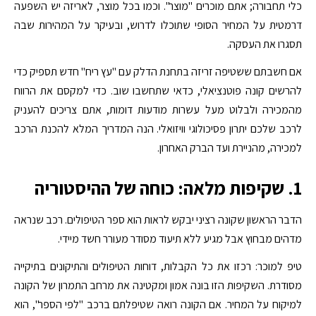
כלי תחבורה; אתם מוכרים "מוצר". וכמו בכל מוצר, לאריזה יש השפעה
דרמטית על המחיר הסופי שתוכלו לדרוש, ובעיקר על המהירות שבה
תסגרו את העסקה.
אם חשבתם ששטיפה זריזה בתחנת הדלק עם "עץ ריח" חדש תספיק כדי
להרשים קונה פוטנציאלי, כדאי שתחשבו שוב. כדי למקסם את הרווח
מהמכירה ולבלוט מעל עשרות מודעות דומות, אתם צריכים להעניק
לרכב שלכם יתרון פסיכולוגי וויזואלי. הנה המדריך המלא להכנת הרכב
למכירה, מהניירת ועד הברק האחרון.
1. שקיפות מלאה: כוחה של ההיסטוריה
הדבר הראשון שקונה רציני יבקש לראות הוא ספר הטיפולים. רכב שנראה
מדהים מבחוץ אבל מגיע ללא תיעוד מסודר מעורר חשד מיידי.
טיפ למוכר: רכזו את כל הקבלות, דוחות הטיפולים והתיקונים בתיקייה
מסודרת. השקיפות הזו בונה אמון ומקטינה את מרחב התמרון של הקונה
למיקוח על המחיר. אם הקונה רואה שטיפלתם ברכב "לפי הספר", הוא