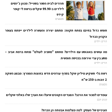
חוזרים לבית הספר בסטייל: מגוון ג'ינסים
לילדים ב-99.90 שקלים ברשת לי קופר
קידס
מבצעים
חופש גדול בחינם בפתח תקווה: מתחם יצירה והעשרה לילדים ייפתח בעופר
הקניון הגדול
הורים וילדים
מה עושים באוגוסט עם הילדים? מתחם "מסביב לעולם" נפתח ברמת אביב –
מסע בין ערי אירופה בכניסה חופשית
הורים וילדים
רשת גלי תשקיע מיליון שקל בסניף עודפים חדש בחוצות המפרץ: מבצע השקה
2 זוגות ב-150 ש"ח
מבצעים
עומדים למכור את הרכב? הצעדים הקטנים שיעלו את הערך שלו באלפי שקלים
קונים חכם
העיניים של העסק: למה מצלמות אבטחה הן הכרח?