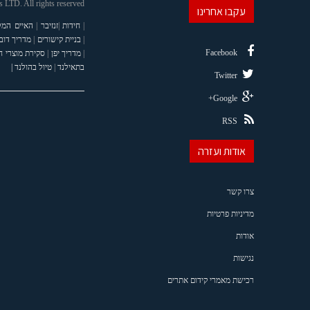
LTD. All rights reserved
עקבו אחרינו
|
חידות
|
זנזיבר
|
האיים המל
|
בניית קישורים
|
מדריך דוב
Facebook
|
מדריך יפן
|
סקירת מוצרי 
בתאילנד
|
טיול בהולנד |
Twitter
Google+
RSS
אודות ועזרה
צרו קשר
מדיניות פרטיות
אודות
נגישות
רכישת מאמרי קידום אתרים