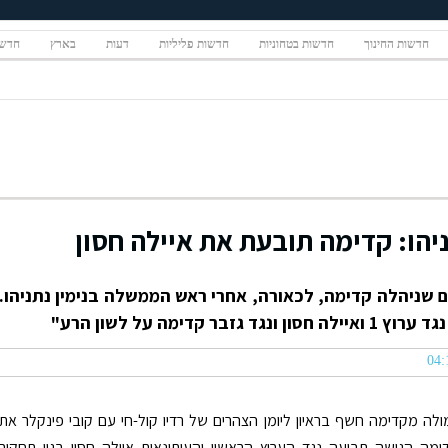
חדשות החינוך
חדשות בטחוניות
חדשות פליליות
דעות
בארץ
חדשו
הו: קדימה תובעת את איילה חסון
ניהלה קדימה, לכאורה, אחרי ראש הממשלה בנימין נתניהו.
דימה על לשון הרע"
ה מקדימה חשף בראיון ליומן הצהרים של רדיו קול-חי עם קובי פינקלר את
מה הגישה תביעה נגד הערוץ הראשון והעיתונאית איילה חסון בגין תחקיר