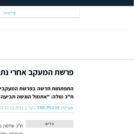
פוליטיקה
פרשת המעקב אחרי נתני
התפתחות חדשה בפרשת המעקבים ש
ח"כ מולה: "אתמול הוגשה תביעה נגד ערוץ 1 ואיילה חסון ונגד גזבר ק
מערכת THE PULSE
נוצר ב 12.12.2011 04:12
כלים
ח"כ שלמה מול
העובדה שקדי