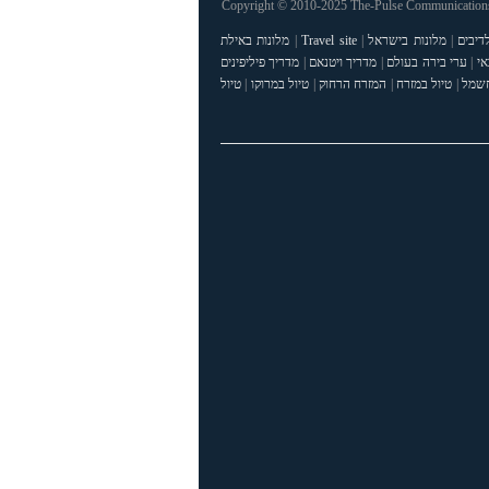
Copyright © 2010-2025 The-Pulse Communications 
דיבים
|
מלונות בישראל
|
Travel site
|
מלונות באילת
אי
|
ערי בירה בעולם
|
מדריך ויטנאם
|
מדריך פיליפינים
חשמל
|
טיול במזרח
|
המזרח הרחוק
|
טיול במרוקו
|
טיול