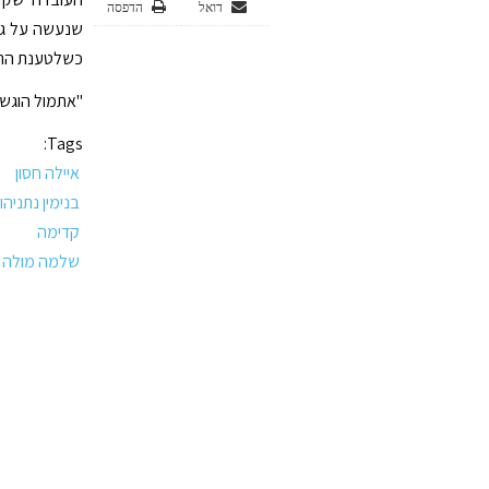
דואל
הדפסה
שנעשה על גז
כשלטענת התח
"אתמול הוגשה תביעה נגד ערוץ 1 ואייל
Tags:
איילה חסון
בנימין נתניהו
קדימה
שלמה מולה