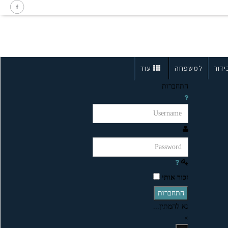
ידור
למשפחה
עוד
התחברות
זכור אותי
התחברות
נא להמתין...
×