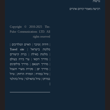
נגישות
רכישת מאמרי קידום אתרים
Copyright © 2010-2025 The-
Pulse Communications LTD. All
rights reserved
|
חידות
|
זנזיבר
|
האיים המלדיבים
|
מלונות בישראל
|
Travel site
|
מלונות באילת
|
בניית קישורים
|
מדריך דובאי
|
ערי בירה בעולם
|
מדריך ויטנאם
|
מדריך פיליפינים
|
מדריך יפן
|
סקירת מוצרי חשמל
|
טיול במזרח
|
המזרח הרחוק
|
טיול
במרוקו
|
טיול בתאילנד
|
טיול בהולנד
|