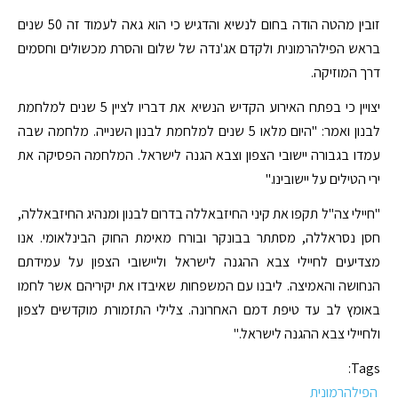
זובין מהטה הודה בחום לנשיא והדגיש כי הוא גאה לעמוד זה 50 שנים
בראש הפילהרמונית ולקדם אג'נדה של שלום והסרת מכשולים וחסמים
דרך המוזיקה.
יצויין כי בפתח האירוע הקדיש הנשיא את דבריו לציין 5 שנים למלחמת
לבנון ואמר: "היום מלאו 5 שנים למלחמת לבנון השנייה. מלחמה שבה
עמדו בגבורה יישובי הצפון וצבא הגנה לישראל. המלחמה הפסיקה את
ירי הטילים על יישובינו."
"חיילי צה"ל תקפו את קיני החיזבאללה בדרום לבנון ומנהיג החיזבאללה,
חסן נסראללה, מסתתר בבונקר ובורח מאימת החוק הבינלאומי. אנו
מצדיעים לחיילי צבא ההגנה לישראל וליישובי הצפון על עמידתם
הנחושה והאמיצה. ליבנו עם המשפחות שאיבדו את יקיריהם אשר לחמו
באומץ לב עד טיפת דמם האחרונה. צלילי התזמורת מוקדשים לצפון
ולחיילי צבא ההגנה לישראל."
Tags:
הפילהרמונית