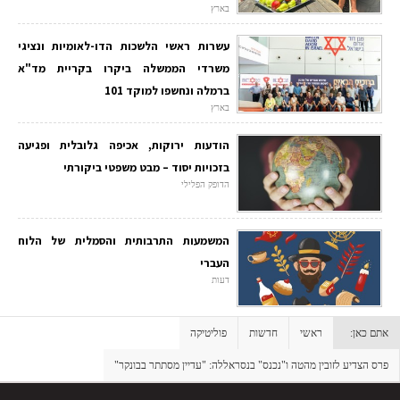
בארץ
עשרות ראשי הלשכות הדו-לאומיות ונציגי
משרדי הממשלה ביקרו בקריית מד"א
ברמלה ונחשפו למוקד 101
בארץ
הודעות ירוקות, אכיפה גלובלית ופגיעה
בזכויות יסוד – מבט משפטי ביקורתי
הדופק הפלילי
המשמעות התרבותית והסמלית של הלוח
העברי
דעות
אתם כאן:
ראשי
חדשות
פוליטיקה
פרס הצדיע לזובין מהטה ו"נכנס" בנסראללה: "עדיין מסתתר בבונקר"