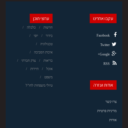
עקבו אחרינו
ערוצי תוכן
חדשות
כלכלה
Facebook
בידור
יופי
טכנולוגיה
Twitter
איכות הסביבה
Google+
בריאות
צדק חברתי
RSS
אוכל
תיירות
משפט
אודות ועזרה
טיולי משפחות לחו"ל
צרו קשר
מדיניות פרטיות
אודות