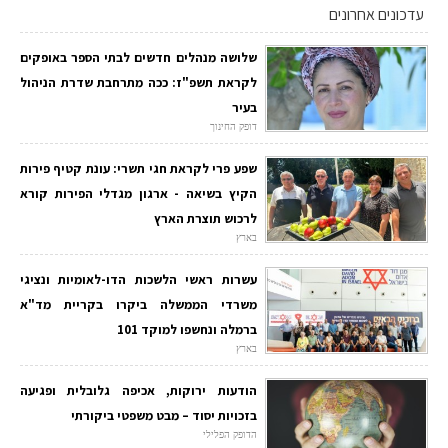
עדכונים אחרונים
שלושה מנהלים חדשים לבתי הספר באופקים
לקראת תשפ"ז: ככה מתרחבת שדרת הניהול
בעיר
דופק החינוך
שפע פרי לקראת חגי תשרי: עונת קטיף פירות
הקיץ בשיאה - ארגון מגדלי הפירות קורא
לרכוש תוצרת הארץ
בארץ
עשרות ראשי הלשכות הדו-לאומיות ונציגי
משרדי הממשלה ביקרו בקריית מד"א
ברמלה ונחשפו למוקד 101
בארץ
הודעות ירוקות, אכיפה גלובלית ופגיעה
בזכויות יסוד – מבט משפטי ביקורתי
הדופק הפלילי