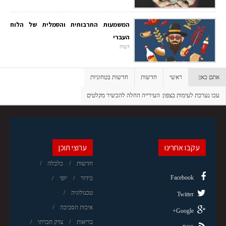
המשמעות התרבותית והסמלית של הלוח
העברי
דעות
אתם כאן:
ראשי
חדשות
חדשות בטחוניות
עכו נערכת לעימות בצפון: העירייה החלה להכשיר מקלטים
עקבו אחרינו
ערוצי תוכן
חדשות
כלכלה
Facebook
בידור
יופי
טכנולוגיה
Twitter
איכות הסביבה
Google+
בריאות
צדק חברתי