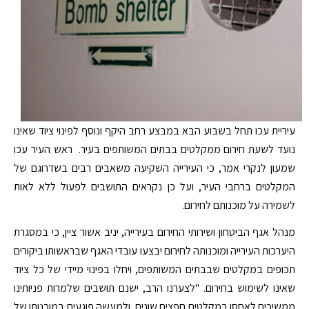
עיריית עכו תחל בשבוע הבא במבצע רחב היקף ונוסף לפינוי ציוד שאינו
נועד לשעת חירום ממקלטים בבתים המשותפים בעיר. ראש העיר עכו
שמעון לנקרי אמר, כי העירייה השקיעה משאבים רבים בשדרוגם של
המקלטים ברחבי העיר, ועל כן נקראים התושבים לפעול ללא לאות
לשמירה על מוכנותם לחירום.
מנהל אגף הביטחון ושירותי החירום בעירייה, יניב אשור ציין, כי במסגרת
היערכות העירייה ומוכנותה לחירום יבצעו עובדי האגף שבראשותו ביקורים
תכופים במקלטים שבבתים המשותפים, ויחלו בפינוי מיידי של כל ציוד
שאינו לשימוש בחירום. "לצערנו הרב, ישנם תושבים שלמרות פניותינו
ממשיכים לאחסן במקלטים חפצים שונים, ולמעשה פוגעים במוכנותו של