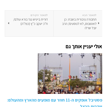
למאמר הבא
למאמר הקודם
תחבורה ציבורית בשבת: כן
דורית בייניש נגד בורא עולם/
לאוטובוס, לא לנוסעים/ הרב
ח"כ יעקב כ"ץ (כצל'ה)
יובל שרלו
אולי יעניין אותך גם
פסטיבל אופקים ה-11 חוזר עם מופעים מהארץ ומהעולם:
שדרות הרצל…