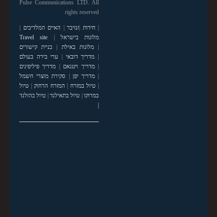
Pulse Communications LTD. All
rights reserved
|
חידות
|
זנזיבר
|
האיים המלדיבים
|
מלונות בישראל
|
Travel site
|
מלונות באילת
|
בניית קישורים
|
מדריך דובאי
|
ערי בירה בעולם
|
מדריך ויטנאם
|
מדריך פיליפינים
|
מדריך יפן
|
סקירת מוצרי חשמל
|
טיול במזרח
|
המזרח הרחוק
|
טיול
במרוקו
|
טיול בתאילנד
|
טיול בהולנד
|