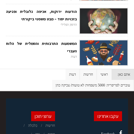
הודעות ירוקות, אכיפה גלובלית ופגיעה
בזכויות יסוד – מבט משפטי ביקורתי
הדופק הפלילי
המשמעות התרבותית והסמלית של הלוח
העברי
דעות
אתם כאן:
ראשי
חדשות
דעות
עוברים לפריפריה: 5000 משפחות לא טועות/ צביקה כהן
עקבו אחרינו
ערוצי תוכן
חדשות
כלכלה