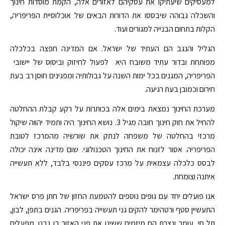
למעסיקים שיעתיקו את עסקיהם לאזורים אלה, הקמת מוסדות חינוך
והשכלה גבוהה שיבססו את הדורות הבאים של אוכלוסיית הפריפריה,
הקלות בתחום הבנייה למגורים ועוד.
הגליל והנגב הם העתיד של ישראל. אם המדינה חפצה בכלכלה
מפותחת ובדור עתיד משובח היא לפעול לחיזוק וביסוס של יישובי
הפריפריה, המגנים בכל ימות השנה על גבולותיה ומפגינים חוסן רב בעת
חירום וכמובן בעת רגיעה.
מערכת החינוך נמצאת בימים אלה בכותרות על רקע קבלת ההחלטה
להחיל את חוק חינוך חובה מגיל 3. נושא החינוך היה ותמיד יהווה שיקול
מרכזי בהחלטה של משפחה לנתק את שורשיה מהמרכז לטובת
הפריפריה. אסור לזנוח את החינוך הטכנולוגי. שום מדינה אינה יכולה
לבסס כלכלה עצמאית על מרכז עסקים פיננסי בלבד, ללא תעשייה
איתנה וצומחת.
אנו פועלים יחד עם גופים נוספים להטמעת החזון של חתן פרס ישראל
התעשיין סטף ורטהימר להקים גני תעשייה בפריפריה. הגנים בתפן, לבון,
תל חי, עומר ונצרת הם מיזמים ששינו את פני האזור בו נבנו. מפעלים