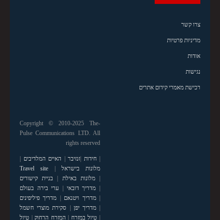
צרו קשר
מדיניות פרטיות
אודות
נגישות
רכישת מאמרי קידום אתרים
Copyright © 2010-2025 The-
Pulse Communications LTD. All
rights reserved
|
חידות
|
זנזיבר
|
האיים המלדיבים
|
מלונות בישראל
|
Travel site
|
מלונות באילת
|
בניית קישורים
|
מדריך דובאי
|
ערי בירה בעולם
|
מדריך ויטנאם
|
מדריך פיליפינים
|
מדריך יפן
|
סקירת מוצרי חשמל
|
טיול במזרח
|
המזרח הרחוק
|
טיול