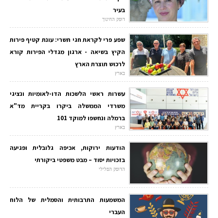
בעיר
דופק החינוך
שפע פרי לקראת חגי תשרי: עונת קטיף פירות
הקיץ בשיאה - ארגון מגדלי הפירות קורא
לרכוש תוצרת הארץ
בארץ
עשרות ראשי הלשכות הדו-לאומיות ונציגי
משרדי הממשלה ביקרו בקריית מד"א
ברמלה ונחשפו למוקד 101
בארץ
הודעות ירוקות, אכיפה גלובלית ופגיעה
בזכויות יסוד – מבט משפטי ביקורתי
הדופק הפלילי
המשמעות התרבותית והסמלית של הלוח
העברי