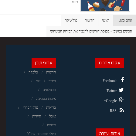
דעות
אתם כאן:
ראשי
חדשות
פוליטיקה
סכינים במשכן - בכנסת דורשים להגביר את הבידוק הביטחוני
עקבו אחרינו
ערוצי תוכן
חדשות
כלכלה
Facebook
בידור
יופי
טכנולוגיה
Twitter
איכות הסביבה
Google+
בריאות
צדק חברתי
RSS
אוכל
תיירות
משפט
אודות ועזרה
טיולי משפחות לחו"ל