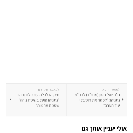
למאמר הבא
למאמר הקודם
ח"כ יואל חסון (מחנ"צ) לרה"מ
תיק הכלכלה עובר לנתניהו:
נתניהו: "לפטר את חוטובלי
"נתניהו פועל בשיטת ניהול
עוד הערב"
ששמה עריצות"
אולי יעניין אותך גם