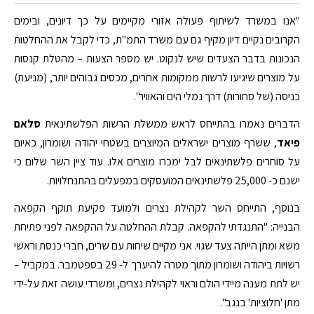
"אנו במשרד לשיתוף פעולה אזורי מקיימים על כך דיונים, ובימים
הקרובים נקיים דיון מקיף גם עם משרד התמ"ת, כדי לקבל את ההחלטות
הנכונות בדבר הצעדים שיש לנקוט. יש מספר הצעות – מהטלת קנסות
על מוצרים שיגיעו לרשות ממקומות אחרים, מכסים גבוהים יותר, (מניעת)
כניסה (של סחורות) דרך נמלי הים והאוויר".
הדברים נאמרו בהתייחס לראש ממשלת הרשות הפלשתינאית
סלאם
פיאד
, ששרף מוצרים ישראלים המיוצרים בשטחי יהודה ושומרון, כאיום
על סוחרים פלשתינאים לבל ימכרו מוצרים אלו. עוד ציין השר שלום כי
ישנם כ- 25,000 פלשתינאים המועסקים במפעלים בהתנחלויות.
בנוסף, התייחס השר לקהילת נצרים ולמועד פקיעת תוקף הקפאה
הבנייה: "התנגדתי להקפאה. קבלת ההחלטה על ההקפאה לפני פתיחת
משא ומתן הייתה צעד שגוי. אני מקיים שיחות עם שרים, חברי כנסת וראשי
רשויות ביהודה ושומרון מתוך מטרה להיערך ל- 29 בספטמבר. במקביל –
יש לתת מענה מיידי הולם וראוי לקהילת נצרים, ומשרדי עושה זאת על-ידי
מתן 'חלוציות' בנגב".