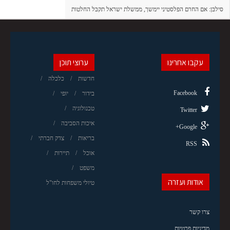
סילבן: אם החרם הפלסטיני יימשך, ממשלת ישראל תקבל החלטות
עקבו אחרינו
ערוצי תוכן
חדשות
כלכלה
Facebook
בידור
יופי
טכנולוגיה
Twitter
איכות הסביבה
Google+
בריאות
צדק חברתי
RSS
אוכל
תיירות
משפט
אודות ועזרה
טיולי משפחות לחו"ל
צרו קשר
מדיניות פרטיות