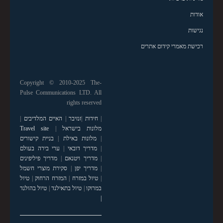
אודות
נגישות
רכישת מאמרי קידום אתרים
Copyright © 2010-2025 The-
Pulse Communications LTD. All
rights reserved
|
חידות
|
זנזיבר
|
האיים המלדיבים
|
מלונות בישראל
|
Travel site
|
מלונות באילת
|
בניית קישורים
|
מדריך דובאי
|
ערי בירה בעולם
|
מדריך ויטנאם
|
מדריך פיליפינים
|
מדריך יפן
|
סקירת מוצרי חשמל
|
טיול במזרח
|
המזרח הרחוק
|
טיול
במרוקו
|
טיול בתאילנד
|
טיול בהולנד
|