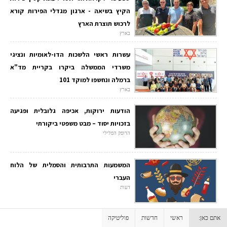
הקיץ בשיאה - ארגון מגדלי הפירות קורא
לרכוש תוצרת הארץ
בארץ
עשרות ראשי הלשכות הדו-לאומיות ונציגי
משרדי הממשלה ביקרו בקריית מד"א
ברמלה ונחשפו למוקד 101
בארץ
הודעות ירוקות, אכיפה גלובלית ופגיעה
בזכויות יסוד – מבט משפטי ביקורתי
הדופק הפלילי
המשמעות התרבותית והסמלית של הלוח
העברי
דעות
אתם כאן:
ראשי
חדשות
פוליטיקה