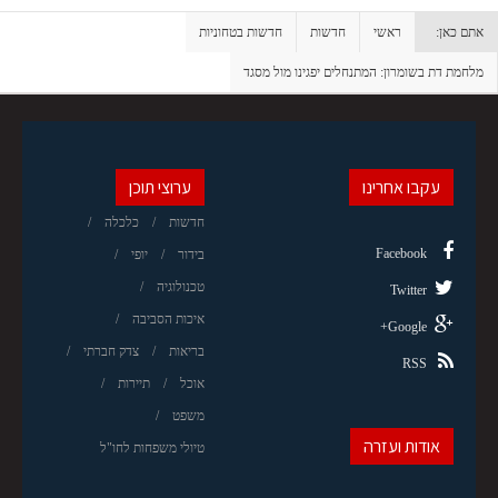
אתם כאן:
ראשי
חדשות
חדשות בטחוניות
מלחמת דת בשומרון: המתנחלים יפגינו מול מסגד
עקבו אחרינו
ערוצי תוכן
חדשות
כלכלה
Facebook
בידור
יופי
טכנולוגיה
Twitter
איכות הסביבה
Google+
בריאות
צדק חברתי
RSS
אוכל
תיירות
משפט
אודות ועזרה
טיולי משפחות לחו"ל