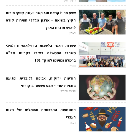
דופק החינוך
שפע פרי לקראת חגי תשרי: עונת קטיף פירות
הקיץ בשיאה - ארגון מגדלי הפירות קורא
לרכוש תוצרת הארץ
בארץ
עשרות ראשי הלשכות הדו-לאומיות ונציגי
משרדי הממשלה ביקרו בקריית מד"א
ברמלה ונחשפו למוקד 101
בארץ
הודעות ירוקות, אכיפה גלובלית ופגיעה
בזכויות יסוד – מבט משפטי ביקורתי
הדופק הפלילי
המשמעות התרבותית והסמלית של הלוח
העברי
דעות