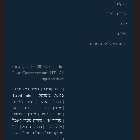
צרו קשר
מדיניות פרטיות
אודות
נגישות
רכישת מאמרי קידום אתרים
Copyright © 2010-2025 The-
Pulse Communications LTD. All
rights reserved
|
חידות
|
זנזיבר
|
האיים המלדיבים
|
מלונות בישראל
|
Travel site
|
מלונות באילת
|
בניית קישורים
|
מדריך דובאי
|
ערי בירה בעולם
|
מדריך ויטנאם
|
מדריך פיליפינים
|
מדריך יפן
|
סקירת מוצרי חשמל
|
טיול במזרח
|
המזרח הרחוק
|
טיול
במרוקו
|
טיול בתאילנד
|
טיול בהולנד
|