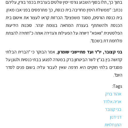
בתוך כך, תלו בסוף השבוע גורמי ימין שלטים בערבית בכפר בורין, עליהם
נכתב: "ממשלת הימין מחריבה בית כנסת, כך מתרפסים בפני אבו מאזן.
בית כנסת הורסים, מסגד משפצים". הכרזות קראו לעצור את איטום בית
הכנסת ולהשתתף בעצרת המחאה בצומת יצהר. סוכנות הידיעות
הפלסטינית "וואפא" דיווחה על הפעילות והגדירה אותה כ"חתירה להצתת
מלחמת דת בשכם".
בני קצובר, יו"ר ועד מתיישבי שומרון
, אמר הבוקר כי "הברית הבלתי
קדושה בין בג"ץ לשר הביטחון ברק במטרה לפגוע בבתי כנסיות ולגונן על
מסגדים בלתי חוקיים היא חרפה שאין לעבור עליה בשום פנים לסדר
היום".
Tags:
אהוד ברק
אריה אלדד
בני קצובר
דני דנון
התנחלויות