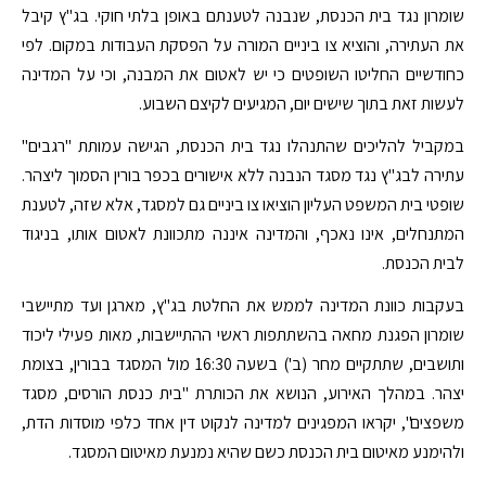
שומרון נגד בית הכנסת, שנבנה לטענתם באופן בלתי חוקי. בג"ץ קיבל
את העתירה, והוציא צו ביניים המורה על הפסקת העבודות במקום. לפי
כחודשיים החליטו השופטים כי יש לאטום את המבנה, וכי על המדינה
לעשות זאת בתוך שישים יום, המגיעים לקיצם השבוע.
במקביל להליכים שהתנהלו נגד בית הכנסת, הגישה עמותת "רגבים"
עתירה לבג"ץ נגד מסגד הנבנה ללא אישורים בכפר בורין הסמוך ליצהר.
שופטי בית המשפט העליון הוציאו צו ביניים גם למסגד, אלא שזה, לטענת
המתנחלים, אינו נאכף, והמדינה איננה מתכוונת לאטום אותו, בניגוד
לבית הכנסת.
בעקבות כוונת המדינה לממש את החלטת בג"ץ, מארגן ועד מתיישבי
שומרון הפגנת מחאה בהשתתפות ראשי ההתיישבות, מאות פעילי ליכוד
ותושבים, שתתקיים מחר (ב') בשעה 16:30 מול המסגד בבורין, בצומת
יצהר. במהלך האירוע, הנושא את הכותרת "בית כנסת הורסים, מסגד
משפצים", יקראו המפגינים למדינה לנקוט דין אחד כלפי מוסדות הדת,
ולהימנע מאיטום בית הכנסת כשם שהיא נמנעת מאיטום המסגד.