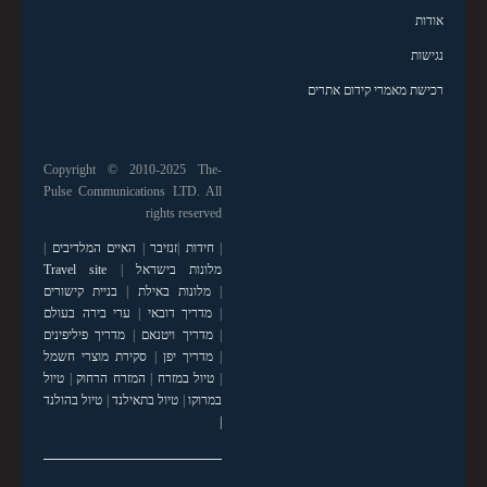
אודות
נגישות
רכישת מאמרי קידום אתרים
Copyright © 2010-2025 The-
Pulse Communications LTD. All
rights reserved
|
חידות
|
זנזיבר
|
האיים המלדיבים
|
מלונות בישראל
|
Travel site
|
מלונות באילת
|
בניית קישורים
|
מדריך דובאי
|
ערי בירה בעולם
|
מדריך ויטנאם
|
מדריך פיליפינים
|
מדריך יפן
|
סקירת מוצרי חשמל
|
טיול במזרח
|
המזרח הרחוק
|
טיול
במרוקו
|
טיול בתאילנד
|
טיול בהולנד
|