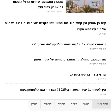
מהארץ ומהעולם: שדרות הרצל הופכות
לתיאטרון רחוב ענק
הופעות ואירועים
קים בן שמעון ובן קיסר חגגו עם המיניונים: הקרנת VIP חגיגית לרגל השת"פ
של פוף עם להיט הקיץ
רכילות
כרטיסים למונדיאל: כל מה שחייבים לדעת לפני שמזמינים
הופעות ואירועים
מה המשמעות ההלכתית והחברתית היום של איסור חיתון
הופעות ואירועים
ערוצי בידור ברוסית בישראל
טלוויזיה
איך לשמור על יצירות אמנות ב-2025? המדריך המלא לאחסון בטוח
אמנות
אתם כאן:
ראשי
בידור
תרבות
חדשות
בארץ