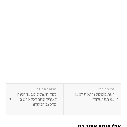
למאמר הבא
למאמר הקודם
רשת קופיקס נרתמת למען
סקר: הישראלים בעד חנינה
עמותת "שלוה"
לאזריה ובסך הכל מרוצים
מהמצב הביטחוני
אולי יעניין אותך גם