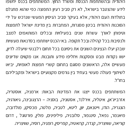
היהודית ובהשתתפות הכנסת ומשרד החוץ. המשתתפים בכנס יחשפו
לידע שהצטבר בישראל, לא רק סביב רעיון התפוצה כפי שהוא מתגלם
בתולדות העם היהודי, אלא בעיקר סביב הניסיון המעשי שנרכש על ידי
הסוכנות היהודית בכינון מסגרות, המחברות בין מדינת ישראל לתפוצות
וטיפוחן לאורך עשרות שנים בפעילויות ובכלים המותאמים למצב
ולנסיבות בכל קהילה ובכל תקופה. באי הכנס ישתתפו בסדנאות מעשיות
שבהן יעלו הנציגים השונים את ניסיונם בכל תחום רלבנטי שיעלה לדיון,
ישוו נקודות מבט ומסקנות ויחליפו מידע ותובנות. אנו מקווים שדיונים
מעשיים אלה, הראשונים מסוגם בתחום קשרי תפוצות לאומיות, יביאו
לשיתוף פעולה מעשי בעתיד בין גורמים מקצועיים בישראל ומקביליהם
בחו"ל.
המשתתפים בכנס ייצגו את המדינות הבאות: ארמניה, אוסטריה,
אזרבייג'אן, איטליה, אירלנד, אסטוניה, בוסניה – הרצגובינה, גיאורגיה,
הונגריה, הודו, וייטנאם, יוון, ליטא, לטביה, מלטה, מכסיקו, מולדובה,
מיאנמר, נפאל, סינגפור, סלובניה, פיליפינים, פולין, פורטוגל , דרום
קוריאה, שוויצריה, קנדה, קרואטיה, קפריסין, רומניה, רוסיה, שוויצריה.