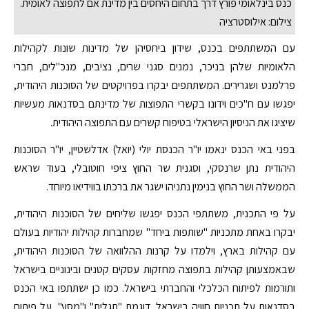
כנס בינלאומי פורץ דרך בתחום היחסים בין מדינת אם לתפוצה לאומית.
צילום: אילוסטרציה
עם המשתתפים בכנס, שידון ביחסיהן של מדינות שונות לקהילות
הלאומיות שלהן בניכר, נמנים סגני שרים, נציבים, מנכ"לים, חברי
פרלמנט ושגרירים. המשתתפים יבקרו בפרויקטים של הסוכנות היהודית,
יפגשו עם ח"כים וידונו בקשרי התפוצות של מדינתם בסדנאות מעשיות
שיציגו את הניסיון הישראלי בטיפוח קשרים עם התפוצה היהודית.
בפני באי הכנס ינאמו יו"ר הכנסת יולי (יואל) אדלשטיין, יו"ר הסוכנות
היהודית נתן שרנסקי, וסגנית שר החוץ ציפי חוטובלי, בעוד שראש
הממשלה ושר החוץ בנימין נתניהו ישגר את ברכתו בווידיאו מיוחד.
על פי התכנית, משתתפי הכנס יפגשו שליחים של הסוכנות היהודית,
יבקרו באחת מתכניות "שותפות ביחד" שמחברות קהילות יהודיות בעולם
עם קהילות בארץ, וילמדו על קרנות ההלוואה של הסוכנות היהודית,
שבאמצעותן קהילות בתפוצה מחזקות עסקים קטנים ובינוניים בישראל
ותורמות לפיתוח הכלכלי והחברתי בישראל. כמו כן ישתתפו באי הכנס
בסדנאות על תכניות חוויה בישראל, דוגמת "תגלית" ו"מסע", על פיתוח