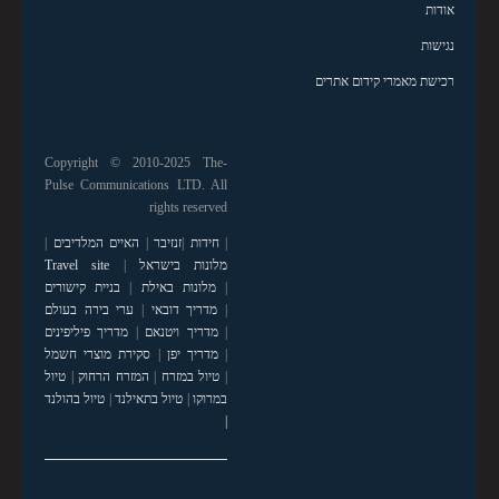
אודות
נגישות
רכישת מאמרי קידום אתרים
Copyright © 2010-2025 The-
Pulse Communications LTD. All
rights reserved
|
חידות
|
זנזיבר
|
האיים המלדיבים
|
מלונות בישראל
|
Travel site
|
מלונות באילת
|
בניית קישורים
|
מדריך דובאי
|
ערי בירה בעולם
|
מדריך ויטנאם
|
מדריך פיליפינים
|
מדריך יפן
|
סקירת מוצרי חשמל
|
טיול במזרח
|
המזרח הרחוק
|
טיול
במרוקו
|
טיול בתאילנד
|
טיול בהולנד
|