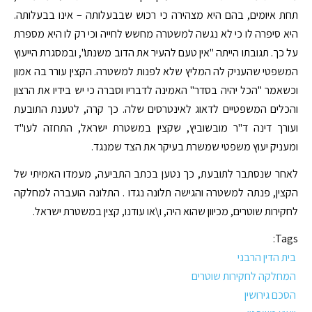
תחת איומים, בהם היא מצהירה כי רכוש שבבעלותה – אינו בבעלותה.
היא סיפרה לו כי לא נגשה למשטרה מחשש לחייה וכי רק לו היא מספרת
על כך. תגובתו הייתה "אין טעם להעיר את הדוב משנתו", ובמסגרת הייעוץ
המשפטי שהעניק לה המליץ שלא לפנות למשטרה. הקצין עורר בה אמון
וכשאמר "הכל יהיה בסדר" האמינה לדבריו וסברה כי יש בידיו את הרצון
והכלים המשפטיים לדאוג לאינטרסים שלה. כך קרה, לטענת התובעת
ועורך דינה ד"ר מובשוביץ, שקצין במשטרת ישראל, התחזה לעו"ד
ומעניק יעוץ משפטי שמשרת בעיקר את הצד שמנגד.
לאחר שנסתבר לתובעת, כך נטען בכתב התביעה, מעמדו האמיתי של
הקצין, פנתה למשטרה והגישה תלונה נגדו . התלונה הועברה למחלקה
לחקירות שוטרים, מכיוון שהוא היה, ו\או עודנו, קצין במשטרת ישראל.
Tags:
בית הדין הרבני
המחלקה לחקירות שוטרים
הסכם גירושין