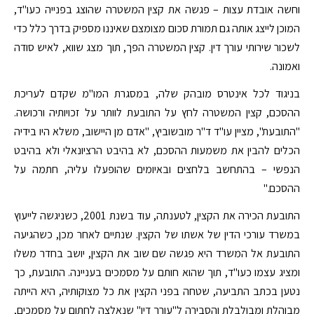
וחשה אובדת עצות – פגשה את קצין המשטרה שהוצג בפנייה כעו"ד,
המוכן לייצג אותה גם תמורת סכום מצומצם שאיננו מספיק בדרך כלל כדי
לשכור שירותי עורך דין. קצין המשטרה הפך, תוך מצג שווא, לאיש סודה
ואמונה.
בניגוד לכל אינטרס מובהק שלה, במסגרת המו"מ שקדם לעריכת
ההסכם, קצין המשטרה לחץ על התובעת לוותר על זכויותיה ורכושה.
"התובעת", מציין עו"ד ד"ר מובשוביץ, "אדם מן היישוב, משלא היו בידיה
הכלים להבין את משמעות ההסכם, לא בהיבט הרציונאלי ולא בהיבט
הנפשי – בהתחשב בלחצים ובאיומים שהופעלו עליה, חתמה על
ההסכם."
התובעת הכירה את הקצין, לטענתה, עוד בשנת 2001, כשניגשה לייעוץ
במשרד עורכי הדין של אשתו של הקצין. שנתיים לאחר מכן, כשהגיעה
התובעת אל המשרד היא פגשה שם שוב את הקצין, יושב בחדר משלו
ומציג עצמו כעו"ד, תוך שהוא חותם על מסמכים בעניינה. התובעת, כך
נטען בכתב התביעה, שטחה בפני הקצין את כל מצוקותיה, היא הייתה
מבוהלת ומבולבלת והסבירה ל"עורך דין" שנאלצה לחתום על מסמכים,