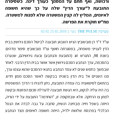
ורכושה, ואף חתם על המסמך כעורך דינה. כשסיפרה
התובעת ל"עורך הדין" שלה על כך שהיא חשופה
לאיומים, המליץ לה קצין המשטרה שלא לפנות למשטרה.
מח"ש חוקרת את הפרשה.
מערכת THE PULSE
נוצר ב 25.02.2010 02:02
עו"ד ד"ר רן מובשוביץ הגיש השבוע תובענה לביטול הסכם גירושין בבית
הדין לענייני משפחה, במסגרתה חושף עו"ד מובשוביץ סיפור מדהים:
בשנת 98, התגרש זוג (התובעת והנתבע) ובעת גירושיהם, שנערכו
בהסכמה, ערך הנתבע הסכם גירושין אשר אושר בבית הדין הרבני. לאחר
שבמשך כחמש שנים לא עמד הנתבע בתנאי ההסכם שהוא עצמו ערך,
פנו השניים אל בית הדין בשנית בבקשה לאשר הסכם ממון חדש.
בהתאם לסיטואציה בה עמדה התובעת, ניתן להניח כי הדרך המשפטית
בה היה עליה לנקוט, היא הגשת תובענה להגדלת סכום המזונות ובקשה
למתן צו הרחקה. אלא שבתקופה זו, "הוחרמה" התובעת על ידי הוריה,
הייתה בשפל חייה מבחינה רגשית, סחבה על גבה לבדה את הנטל
הכלכלי בפרנסת שלושת ילדיה, הייתה חשופה לאיומים מצד הנתבע