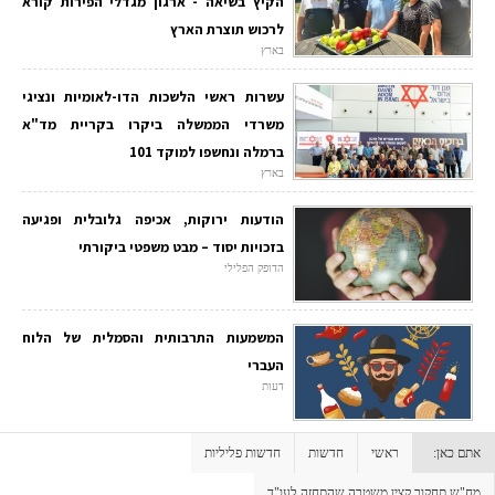
הקיץ בשיאה - ארגון מגדלי הפירות קורא
לרכוש תוצרת הארץ
בארץ
עשרות ראשי הלשכות הדו-לאומיות ונציגי
משרדי הממשלה ביקרו בקריית מד"א
ברמלה ונחשפו למוקד 101
בארץ
הודעות ירוקות, אכיפה גלובלית ופגיעה
בזכויות יסוד – מבט משפטי ביקורתי
הדופק הפלילי
המשמעות התרבותית והסמלית של הלוח
העברי
דעות
אתם כאן:
ראשי
חדשות
חדשות פליליות
מח"ש תחקור קצין משטרה שהתחזה לעו"ד