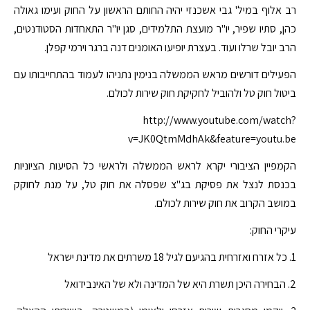
רב אלוף במיל' גבי אשכנזי יהיה החותם הראשון על החוק ועימו גאולה
כהן, סתיו שפיר, יו"ר מועצת התלמידים, סגן יו"ר התאחדות הסטודנטים,
הרב יובל שרלו ועוד. בעצרת יופיעו האומנים דנה ברגר וירמי קפלן.
הפעילים דורשים מראש הממשלה בנימין נתניהו לעמוד בהתחייבותו עם
ביטול חוק טל ולהוביל לחקיקת חוק שירות לכולם.
http://www.youtube.com/watch?
v=JK0QtmMdhAk&feature=youtu.be
הקמפיין הציבורי יקרא לראש הממשלה ולראשי כל הסיעות הציוניות
בכנסת לנצל את פסיקת בג"צ שפסלה את חוק טל, על מנת לחוקק
במושב הקרוב את חוק שירות לכולם.
עיקרי החוק:
1. כל אזרח ואזרחית בהגיעם לגיל 18 משרתים את מדינת ישראל
2. הבחירה היכן תשרת היא של המדינה ולא של האינבידואל