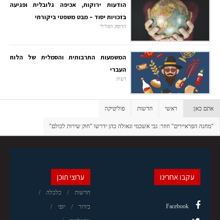
הודעות ירוקות, אכיפה גלובלית ופגיעה
בזכויות יסוד – מבט משפטי ביקורתי
הדופק הפלילי
המשמעות התרבותית והסמלית של הלוח
העברי
דעות
אתם כאן:
ראשי
חדשות
פוליטיקה
"מחנה הפראיירים" חוזר: גבי אשכנזי וגאולה כהן ידרשו "חוק שירות לכולם"
עקבו אחרינו
ערוצי תוכן
חדשות
כלכלה
Facebook
בידור
יופי