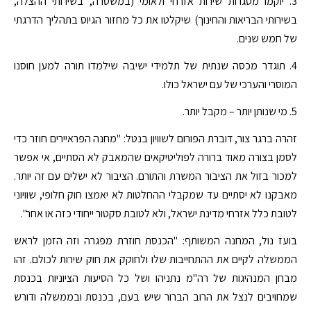
3. יוקמו מסגרות שירות אזרחי ולאומי (במשטרה, בשירותי ההצלה,
בשירותי הבריאות והחינוך) שיקלטו את כל מחזור הגיוס בתהליך הדרגתי
של חמש שנים.
4. תוגדר מכסה שנתית של תלמידי ישיבה שילמדו תורה למען חוסנו
המוסרי והערכי של עם ישראל כולו.
5. מי שנותן יותר – מקבל יותר.
זהרה ברגר צור, דוברת הפורום לשוויון בנטל: "מחנה הפראיירים חוזר כדי
לסמן בצורה מאוד ברורה לפוליטיקאים שהמאבק לא הסתיים, אי אפשר
למכור בזול את הציבור המשרת והתורם. הציבור לא ישלים עם זה יותר.
מאבקנו לא יסתיים עד שמקבלי ההחלטות לא יאמצו חוק חלופי, שוויוני
לטובת כלל אזרחי מדינת ישראל, ולא לטובת סקטור ייחודי כזה או אחר".
בועז נול, המחנה המשותף: "הכנסת חוזרת מפגרה וזה הזמן לראש
הממשלה לקיים את ההתחייבות שלו ולחוקק את חוק שירות לכולם. זהו
מבחן המנהיגות של רה"מ נתניהו ושל כל הסיעות הציוניות בכנסת
שמחויבים לנצל את הרוב הברור שיש בעם, בכנסת ובממשלה ודורש