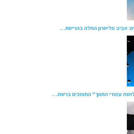
ם: אביב מליסרון החלה בהריסת…
ושת עמודי התווך" התומכים ברשת…