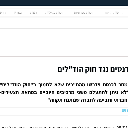
חדשות החינוך
חדשות בטחוניות
חדשות פליליות
דעות
בארץ
חדשו
טים נגד חוק הוד"לים
 מחר לכנסת וידרשו מהח"כים שלא לתמוך ב"חוק הווד"לים"
לא ניתן להתעלם משני מרכיבים חיוביים במחאת הצעירים-
ברתי ותביעה לחברה שנותנת תקווה"
מחר, יום ב' 25.7.11, בשעות הבוקר יגיעו למשכן הכנסת מאה עשרים סטודנטים מכל רחבי