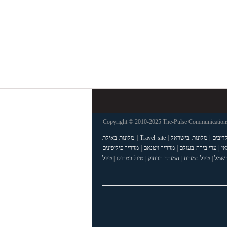
Copyright © 2010-2025 The-Pulse Communications 
דיבים
|
מלונות בישראל
|
Travel site
|
מלונות באילת
אי
|
ערי בירה בעולם
|
מדריך ויטנאם
|
מדריך פיליפינים
חשמל
|
טיול במזרח
|
המזרח הרחוק
|
טיול במרוקו
|
טיול