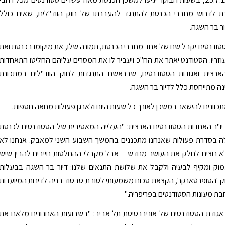
 לדרוש מחברי הכנסת להתנגד להעברתו של חוק הווד"לים, שאינו כולל
ור בר השגה.
טודנטים יקבל שם של אחד מחברי הכנסת, תמונה שלו, את מיקומו בכנסת ואת
זריו. הסטודנט יאתר את הח"כ ויעביר לו את המסרים עליהם החליטו התאחדות
ארצית ואגודות הסטודנטים, שבראשם התנגדות לחוק הווד"לים במתכונת
נה מתייחסת כלל לדיור בר השגה.
כוונים להישאר במשכן לאורך כל שעות היום ולארגן פעולות מחאה נוספות.
 יו"ר האחדות הסטודנטים הארצית: "העלייה המאסיבית של הסטודנטים לכנסת
ולה בסדרת פעולות שאנחנו מתכננים בהמשך השבוע השני למאבק. אנחנו לא
לא רוצים לחלק את העושר מחדש – אבל מקבלי ההחלטות חייבים להבין שיש
מוק ומקיף לבעיה ולקבל את שלושת התנאים שלנו: דיור בר השגה בבעלות
ק 'הסופרטאנקר', הקצאת סכום משמעותי לטובת סבסוד בניה לדירות המיועדות
בת מעונות הסטודנטים בפריפריה."
ר אגודת הסטודנטים של אוניברסיטת תל אביב: "בשבועות האחרונים מלאנו את