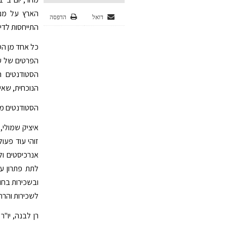
הארץ על מנת
דואל
הדפסה
התייחסות לדי
כל אחד מן הס
הפרטים של עו
הסטודנטים ה
הנוכחית, שאי
הסטודנטים מת
איציק שמולי,
זוהי עוד פע
אנרכיסטים ו
לתת פתרון ע
ובשכירות בחו
לשכירות והרח
רן לבנה, יו"