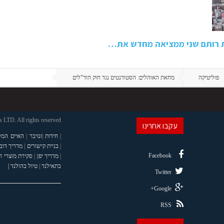
ת רותם שני ממציאה מחדש את…
פוליטיקה
מחאת האוהלים: הסטודנטים נגד חוק הוד"לים
LTD. All rights reserved
עקבו אחרינו
|
חידות
|
זנזיבר
|
האיים המל
|
בניית קישורים
|
מדריך דוב
Facebook
|
מדריך יפן
|
סקירת מוצרי 
בתאילנד
|
טיול בהולנד |
Twitter
Google+
RSS