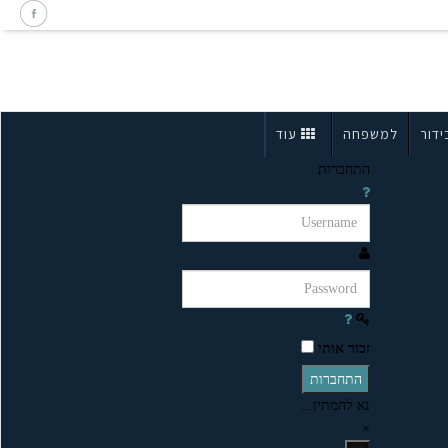
ידור
למשפחה
עוד
התחברות
זכור אותי
התחברות
נא להמתין...
×