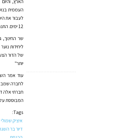
הארץ, והיום
העממית בנושא
לעבור את הימ
12 ימים. התנהלות חברי הכנסת שעדיין לא מציעים פתרונות היא ביזיונית."
שר החינוך, 
ליחידות נוער
של הדור הצעי
יותר"
עוד אמר השר
לחברה שמבוסס
חברתי אלה דב
המבוססת על 
Tags:
איציק שמולי
דיור בר השגה
הכנסת