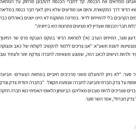
 אנחנו ממלאים את הכנסת. קל לחברי הכנסת להתבונן מרחוק על המחאה
 הדיור דרך התקשורת. והיום אנו מודיעים שלא ניתן לאף חבר כנסת במליאה
ים הקרובים בלי להתייחס לדיור. במדינה מתוקנת לא היינו ישנים באוהלים כבר
גדעון סער, התייחס הערב (א') למחאת הדיור בטקס הענקת פרס שר החינוך
 מצטיינות לשנת תשע"א: "אנו צריכים ללמוד להקשיב לקולות של כאב ומצוקה
ר ולהיות רגישים לכאב הזה, שמונע משאיפה לחברה צודקת יותר ולעתיד טוב
 סער: "לא ניתן להתעלם משני מרכיבים חיוביים במחאת הצעירים- תביעה
ת על צדק חברתי ותביעה לחברה שנותנת תקווה". "בחברה יהודית צדק וצדק
רים שצריכים להיות מובנים מאליהם. הביטחון הלאומי האמיתי הוא חברה חזקה
צדק חברתי", אמר השר סער.