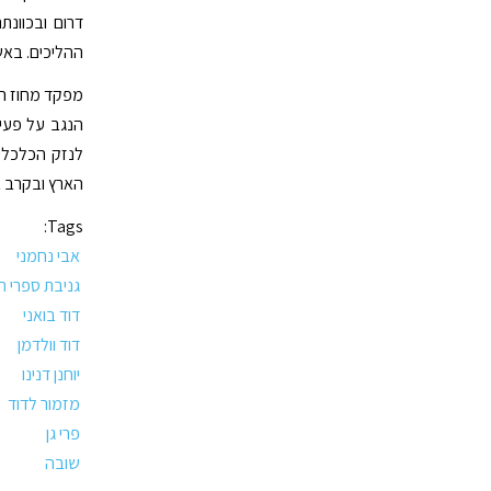
דרום ובכוונ
ההליכים. באש
מפקד מחוז הד
הנגב על פעיל
לנזק הכלכלי 
הארץ ובקרב ב
Tags:
אבי נחמני
גניבת ספרי ת
דוד בואני
דוד וולדמן
יוחנן דנינו
מזמור לדוד
פרי גן
שובה