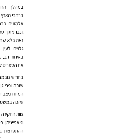
במהלך החוד
ברחבי הארץ מ
אלמונים פרצ
גנבו מתוך ספ
זאת בלא שהות
גלויים לעין
באיחור רב, 
את הספרים לק
בחודש נובמבר
שובה ופרי גן
המחוז ניצב י
שזכה במשטרה 
צוות החקירה ב
ומאפייניהן. 
ההתפרצות במ