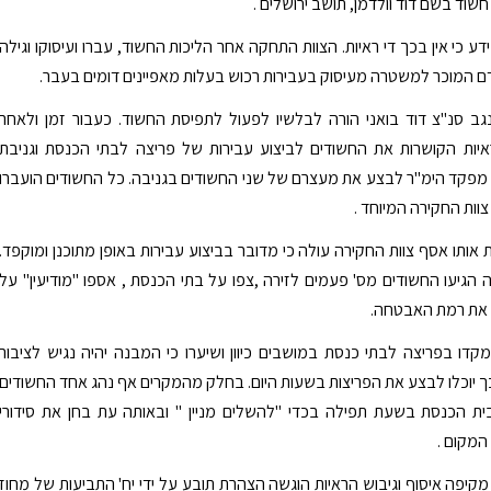
שוד בשם דוד וולדמן, תושב ירושלים .
דע כי אין בכך די ראיות. הצוות התחקה אחר הליכות החשוד, עברו ועיסוקו וגילה
ם המוכר למשטרה מעיסוק בעבירות רכוש בעלות מאפיינים דומים בעבר.
ב סנ"צ דוד בואני הורה לבלשיו לפעול לתפיסת החשוד. כעבור זמן ולאחר
איות הקושרות את החשודים לביצוע עבירות של פריצה לבתי הכנסת וגניבת
ה מפקד הימ"ר לבצע את מעצרם של שני החשודים בגניבה. כל החשודים הועברו
וות החקירה המיוחד .
 אותו אסף צוות החקירה עולה כי מדובר בביצוע עבירות באופן מתוכנן ומוקפד.
ה הגיעו החשודים מס' פעמים לזירה ,צפו על בתי הכנסת , אספו "מודיעין" על
 את רמת האבטחה.
דו בפריצה לבתי כנסת במושבים כיוון ושיערו כי המבנה יהיה נגיש לציבור
ך יוכלו לבצע את הפריצות בשעות היום. בחלק מהמקרים אף נהג אחד החשודים
ית הכנסת בשעת תפילה בכדי "להשלים מניין " ובאותה עת בחן את סידורי
מקום .
קיפה איסוף וגיבוש הראיות הוגשה הצהרת תובע על ידי יח' התביעות של מחוז