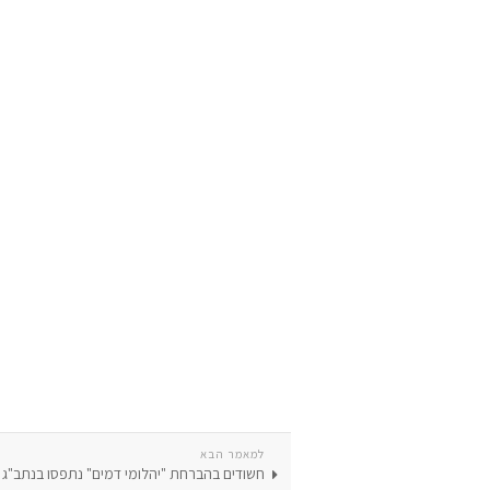
למאמר הבא
חשודים בהברחת "יהלומי דמים" נתפסו בנתב"ג