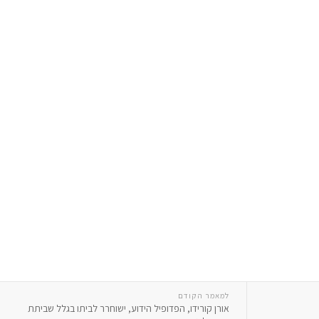
למאמר הקודם
אורן קורידו, הפדופיל הידוע, ישוחרר לביתו בגלל שביתת