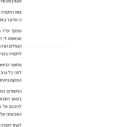
מעורבותו של ח
צוות החקירה י
כי מדובר באד
מפקד ימ"ר נג
שנאספו די ר
הגווילים הור
לחקירה בפני צ
מחומר הראיות
לפני כל גניב
המקום וניתחו
החשודים התמק
במשך היום וכ
להיכנס אל ב
האבטחה של ה
לאחר חקירה מ