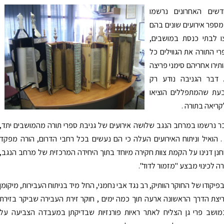
שים האחרונים נרשמו
ספר אירועים שונים בהם
ו לבתי כנסת במושבים,
רי התורה את הגווילים כל
ירו אחריהם סימני פריצה
 . דבר הגניבה נודע רק
בעת שהמתפללים הוציאו
ריאה בתורה .
 נרשמו במרחב הנגב שלושה אירועים של גניבת ספרי תורה מהמושבים יתד,
 . הואיל וניתוח האירועים העלה כי הם נעשים בכל רחבי הדרום, הורה מפקד
וחנן דנינו על הקמת צוות חקירה מיוחד בתוך היחידה המרכזית של מרחב הנגב,
לכינוי מבצע "מזמור לדוד".
פיקודו של החוקר הוותיק, רב נגד אבי נחמני, החל מיד בניתוח העבירות, מיקומן
פריצת הדרך הראשונה ארעה תוך כמה ימים , חוקר זירת העבירה שביקר בזירת
ושב פרי גן הצליח לאתר ראיות פורנזיות שבדיקתן במעבדה הצביעה על