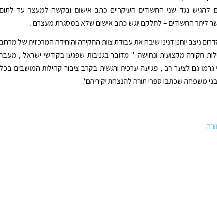
תם להגיש נגד שני החשודים העיקריים כתב אישום ובקשה למעצר עד לתום
ר ליתר החשודים – לחלקם יוגש כתב אישום שלא במסגרת מעצרם .
רום ניצב יוחנן דנינו שיבח את עבודת צוות החקירה והיחידה המרכזית של מרחב
ות חקירה מקצועית ונחושה :" מדובר בגניבות שפגעו בקודשי ישראל , מעבר
גרמו גם לצער רב , פגיעה ערכית ורגשית בקרב ציבור קהילות המושבים בכל
ני משפחה שכתבו ספרי תורה להנצחת יקיריהם".
ורה