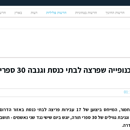
חדשות החינוך
חדשות בטחוניות
חדשות פליליות
דעות
בארץ
חדשו
"מזמור לדוד": נלכדה כנופייה שפרצה לבתי כנסת וגנבה 30 ספרי
כתב אישום חמור, המייחס ביצוען של 17 עבירות פריצה לבתי כנסת באזור הדרום
ומרכז הארץ וגניבת גווילים של 30 ספרי תורה, יוגש ביום שישי נגד שני נאשמים - תושב
דרה.