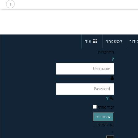
ידור
למשפחה
עוד
התחברות
זכור אותי
התחברות
נא להמתין...
×