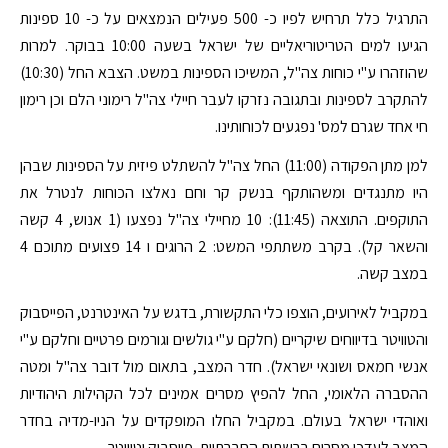
התרגיל כלל תרחיש לפיו כ- 500 פעילים הנמצאים על כ- 10 ספינות
הגיעו למים הטריטוריאליים של ישראל בשעה 10:00 בבוקר. למרות
שהוזהרו ע"י כוחות צה"ל, המשיכו הספינות במשט. הצבא החל (10:30)
להתקרב לספינות ובתגובה נזרקו לעבר חיילי צה"ל רימוני הלם וכן רימון
חי אחד שגרם למס' נפגעים לכוחותינו.
למן מתן הפקודה (11:00) החל צה"ל להשתלט פיזית על הספינות שבהן
היו מתנגדים ומשהותקף בנשק קר וחם נאלצו הכוחות לנטרל את
התוקפים. התוצאה (11:45): 10 מחיילי צה"ל נפצעו (1 אנוש, 4 קשה
והשאר קל). בקרב משתתפי המשט: 2 הרוגים ו 14 פצועים מתוכם 4
במצב קשה.
במקביל לאירועים, הוצפו כלי התקשורת, בדגש על האינטרנט, הפייסבוק
והטוויטר בדיווחים שיקריים (חלקם ע"י גולשים וגורמים פרטיים וחלקם ע"י
אנשי חמאס ושונאי ישראל). חדר המצב, בתאום מול דובר צה"ל ומטה
ההסברה הלאומי, החל להפיץ מסרים אמינים לכל הקהילות היהודיות
ואוהדי ישראל בעולם. במקביל החלו המופקדים על הניו-מדיה בחדר
המצב לעדכן מסרים ברשתות החברתיות, פייסבוק וטוויטר.