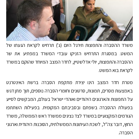
משרד ההסברה והתפוצות תירגל היום (ג') תרחיש לקראת הגעתו של
המשט. במסגרת התרחיש הזניקו עובדי המשרד במפתיע את שר
ההסברה והתפוצות, יולי אדלשטיין, לחדר המצב המיוחד שהוקם במשרד
לקראת בוא המשט.
מטרת חדר המצב הינו יצירת מתקפת הסברה ברשת האינטרנט
באמצעות מסרים, תמונות, סרטונים וחומרי הסברה נוספים, תוך מתן דגש
על התפוצות והארגונים היהודיים ואוהדי ישראל בעולם, המבקשים לסייע
בפעולת ההסברה בשפתם ובסביבתם המקומית. בפעילות השתתפו
הגורמים המקצועיים במשרד לצד נציגים ממשרד ראש הממשלה, משרד
החוץ, דובר צה"ל, לשכת העיתונות הממשלתית, הסוכנות היהודית וארגוני
הסברה.