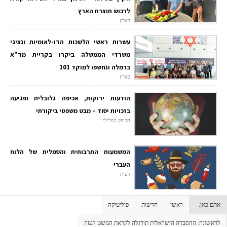
לרכוש תוצרת הארץ
בארץ
עשרות ראשי הלשכות הדו-לאומיות ונציגי
משרדי הממשלה ביקרו בקריית מד"א
ברמלה ונחשפו למוקד 101
בארץ
הודעות ירוקות, אכיפה גלובלית ופגיעה
בזכויות יסוד – מבט משפטי ביקורתי
הדופק הפלילי
המשמעות התרבותית והסמלית של הלוח
העברי
דעות
אתם כאן:
ראשי
חדשות
פוליטיקה
לראשונה: ההסברה הישראלית תורגלה לקראת המשט לעזה