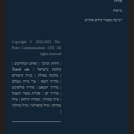
אודות
נגישות
רכישת מאמרי קידום אתרים
Copyright © 2010-2025 The-
Pulse Communications LTD. All
rights reserved
|
חידות
|
זנזיבר
|
האיים המלדיבים
|
מלונות בישראל
|
Travel site
|
מלונות באילת
|
בניית קישורים
|
מדריך דובאי
|
ערי בירה בעולם
|
מדריך ויטנאם
|
מדריך פיליפינים
|
מדריך יפן
|
סקירת מוצרי חשמל
|
טיול במזרח
|
המזרח הרחוק
|
טיול
במרוקו
|
טיול בתאילנד
|
טיול בהולנד
|