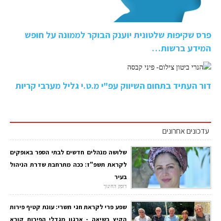
פרס שקיפות שלטונית יוענק הבוקר לממונה על חופש
המידע ברשות…
דור העתיד בתחום השיווק עפ"י מ.ט.י גליל מערבי קריות
עדכונים אחרונים
שלושה מנהלים חדשים לבתי הספר באופקים
לקראת תשפ"ז: ככה מתרחבת שדרת הניהול
בעיר
דופק החינוך
שפע פרי לקראת חגי תשרי: עונת קטיף פירות
הקיץ בשיאה - ארגון מגדלי הפירות קורא