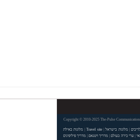
Copyright © 2010-2025 The-Pulse Communications 
דיבים
|
מלונות בישראל
|
Travel site
|
מלונות באילת
אי
|
ערי בירה בעולם
|
מדריך ויטנאם
|
מדריך פיליפינים