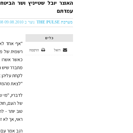
האוצר יובל שטייניץ ושר הביטח
עמדתם
מערכת THE PULSE
נוצר ב 09.08.2010 12:08
כלים
"אף אחד לא 
דואל
הדפסה
רשמית של ממ
כאשר אשרו א
מתברר שיש הח
לקחת עליהן אח
"לצאת מהמקל
לדבריו, "מי 
של העם, חוקי
טוב יותר - ל
ראוי, אך לא ז
רגב אמר עם 