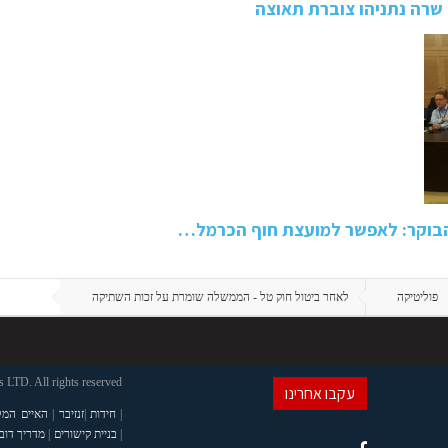
שרה נתניהו צוברת תאוצה
 הבוקר: לאפשר למועצת חוף הכרמל…
פוליטיקה
לאחר ביטול חוק טל - הממשלה שומרת על זכות השתיקה
LTD. All rights reserved
עקבו אחרינו
|
חידות
|
זנזיבר
|
האיים המל
|
בניית קישורים
|
מדריך דוב