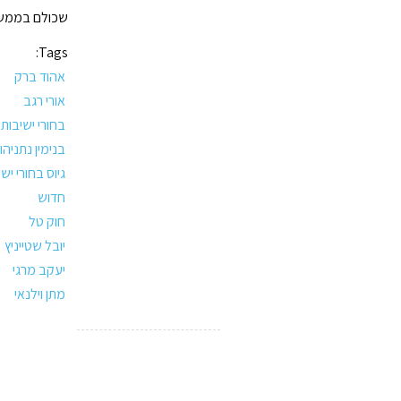
שכולם בממשלה
Tags:
אהוד ברק
אורי רגב
בחורי ישיבות
בנימין נתניהו
גיוס בחורי יש
חדוש
חוק טל
יובל שטייניץ
יעקב מרגי
מתן וילנאי