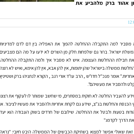
ון אהוד ברק מלהביע את
מסביר למה התקבלה ההחלטה להפוך את האפליה בין דם לדם למדיניות
שלת ישראל. ברור גם שלפחות חלק מן השרים לא ידעו על מה הם מצביעים
ת חבילת ההחלטות העצומה. איש לא מסביר איך ולמה התקבלה ההחלטה.
לטות ממשלה בישראל שהן יתומות, אין להן אבא, אין להן אימא, ואיש לא רוצה
ריות." אומר מנכ"ל חדו"ש , הרב עו"ד אורי רגב , הקורא לנתניהו ברק ושטייניץ
ט ולהסביר את מעשיהם".
שידע להעביר החלטה לא חוקית במסתרים, מי שחשב שמותר לו לעקוף את רצונו
 הכנסת והחלטות בג"צ, שידע גם לקחת אחריות ולהסביר את מעשיו לציבור. או
הודות בטעות ולבטל את ההחלטה. שילובם של חרדים בשוק העבודה הוא יעד
את הדרך לקדמו."
זאת שאולי אפשר למצוא בשתיקת הכבשים של הממשלה היבט חיובי: "נראה