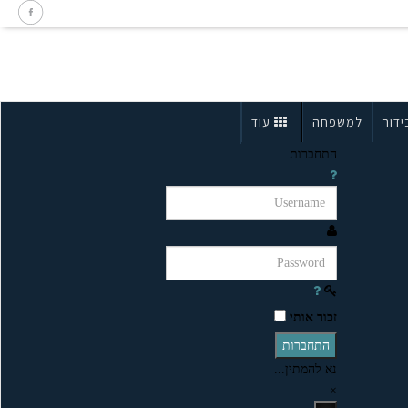
ידור
למשפחה
עוד
התחברות
זכור אותי
התחברות
נא להמתין...
×