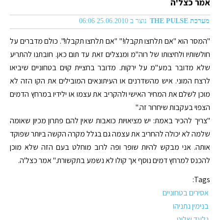
אמר כצל'ה
מערכת THE PULSE
נוצר ב 25.06.2010 06:06
"המסר הוא "אם תלחצו תקבלו!" "אם תלחצו תקבלו!". כולם מדברים על
חולשותיו ולחיצותו של רוה"מ ומנצלים זאת עד תום כאן. חובתנו להתריע
שלא מדובר במע"מ על ירקות. מדובר בחציית קוים בטחוניים שיביאו
לרצח המוני. איש מהשדרנים או העיתונאים המובילים את הקו הזה לא
מוכן לשלם את המחיר האישי ולהקריב את עצמו או ילידיו במרחץ הדמים
הצפוי בעקבות שיחרור זה."
"צריך להכיר באמת: יש מציאויות כואבות שאין להם פתרון מכיון שאומה
שלמה לא יכולה להחריב את עצמה גם בגלל מקרה הקשה ביותר שפוקד
אותה. אני מבקש להיות שופר ופה לרוב מוחלט בעם הזה שלא מוכן
להכנס למרחץ דמים נוסף אך קולו לא נשמע בתקשורת." אמר כצל'ה.
Tags:
אסירים בטחוניים
בנימין נתניהו
גלעד שליט