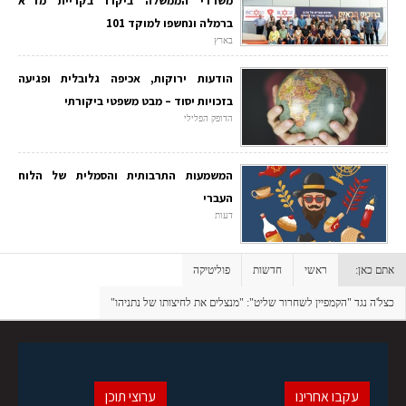
משרדי הממשלה ביקרו בקריית מד"א
ברמלה ונחשפו למוקד 101
בארץ
הודעות ירוקות, אכיפה גלובלית ופגיעה
בזכויות יסוד – מבט משפטי ביקורתי
הדופק הפלילי
המשמעות התרבותית והסמלית של הלוח
העברי
דעות
אתם כאן:
ראשי
חדשות
פוליטיקה
כצל'ה נגד "הקמפיין לשחרור שליט": "מנצלים את לחיצותו של נתניהו"
עקבו אחרינו
ערוצי תוכן