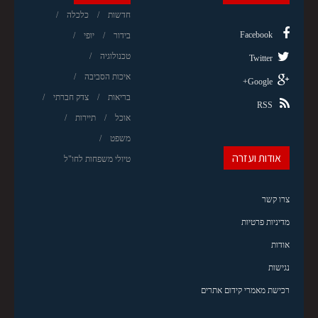
חדשות
כלכלה
Facebook
בידור
יופי
טכנולוגיה
Twitter
איכות הסביבה
Google+
בריאות
צדק חברתי
RSS
אוכל
תיירות
משפט
אודות ועזרה
טיולי משפחות לחו"ל
צרו קשר
מדיניות פרטיות
אודות
נגישות
רכישת מאמרי קידום אתרים