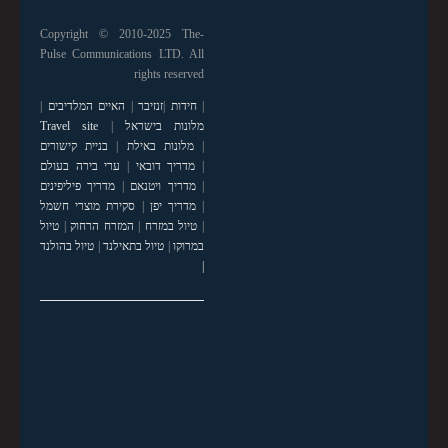
Copyright © 2010-2025 The-
Pulse Communications LTD. All
rights reserved
|
חידות
|
זנזיבר
|
האיים המלדיבים
|
מלונות בישראל
|
Travel site
|
מלונות באילת
|
בניית קישורים
|
מדריך דובאי
|
ערי בירה בעולם
|
מדריך ויטנאם
|
מדריך פיליפינים
|
מדריך יפן
|
סקירת מוצרי חשמל
|
טיול במזרח
|
המזרח הרחוק
|
טיול
במרוקו
|
טיול בתאילנד
|
טיול בהולנד
|