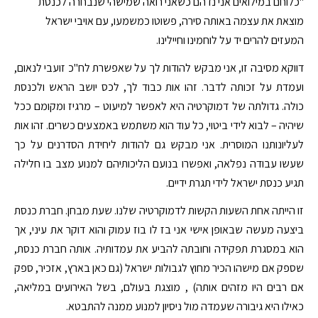
"כלוחם במילואים אני נדהם כשאני רואה שמישהי שנבחרה לכנסת
מוצאת את עצמה באותה סירה, פשוטו כמשמעו, עם אויבי ישראל
המעזים להרים יד על לוחמינו וחיילינו.
דווקא מסיבה זו, אני מבקש להודות לך על שאפשרת לח"כ זועבי לנאום,
ועמדת על זכותה לדבר. זהו אות כבוד לך, לכס יושב הראש ולכנסת
כולה. גדולתה של דמוקרטיה היא לאפשר למיעוט – מרגיז ומקומם ככל
שיהיה – לבוא לידי ביטוי, כל עוד הוא משתמש באמצעים כשרים. זהו אות
לעליונותנו המוסרית. אני מבקש גם להודות ליחידת הסדרנים על כך
שעשו עבודה נפלאה, ואפשרו בנועם הליכותיהם למנוע מצב בו חלילה
תגיע כנסת ישראל לידי תגרת ידיים.
זו הייתה אחת השעות הקשות לדמוקרטיה שלנו. שעת מבחן. חברת כנסת
ביצעה מעשה שבאופן אישי אני בז לו בוז עמוק והוא דוקר את עיני, אך
הוא במסגרת תפקידה וחובתה להביע את עמדותיה. אותה חברת כנסת,
שספק אם מישהו הכיר מחוץ לגבולות ישראל (גם כאן בארץ, אזכיר, ספק
אם רבים היו מזהים אותה) , מוצגת בעולם, בשל האירועים במליאה,
כאילו היא גיבורה שעמדה מול ניסיון למנוע ממנה להתבטא.