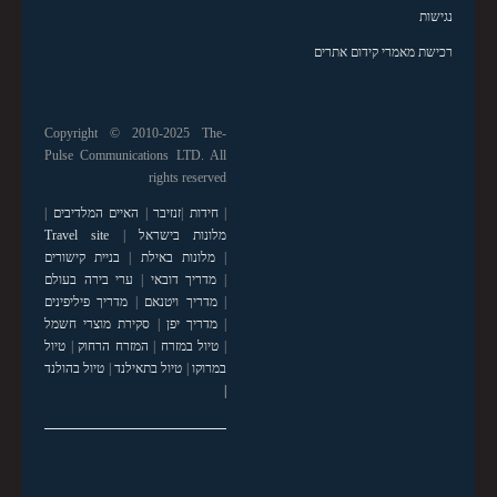
נגישות
רכישת מאמרי קידום אתרים
Copyright © 2010-2025 The-
Pulse Communications LTD. All
rights reserved
|
חידות
|
זנזיבר
|
האיים המלדיבים
|
מלונות בישראל
|
Travel site
|
מלונות באילת
|
בניית קישורים
|
מדריך דובאי
|
ערי בירה בעולם
|
מדריך ויטנאם
|
מדריך פיליפינים
|
מדריך יפן
|
סקירת מוצרי חשמל
|
טיול במזרח
|
המזרח הרחוק
|
טיול
במרוקו
|
טיול בתאילנד
|
טיול בהולנד
|