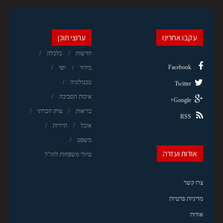
עקבו אחרינו
ערוצי תוכן
חדשות
כלכלה
Facebook
בידור
יופי
טכנולוגיה
Twitter
איכות הסביבה
Google+
בריאות
צדק חברתי
RSS
אוכל
תיירות
משפט
אודות ועזרה
טיולי משפחות לחו"ל
צרו קשר
מדיניות פרטיות
אודות