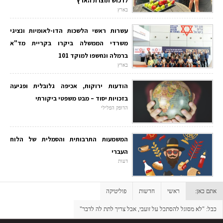
לרכוש תוצרת הארץ
בארץ
עשרות ראשי הלשכות הדו-לאומיות ונציגי
משרדי הממשלה ביקרו בקריית מד"א
ברמלה ונחשפו למוקד 101
בארץ
הודעות ירוקות, אכיפה גלובלית ופגיעה
בזכויות יסוד – מבט משפטי ביקורתי
הדופק הפלילי
המשמעות התרבותית והסמלית של הלוח
העברי
דעות
אתם כאן:
ראשי
חדשות
פוליטיקה
כבל: "לא מסוגל להסתכל על זועבי, אבל צריך לתת לה לדבר"