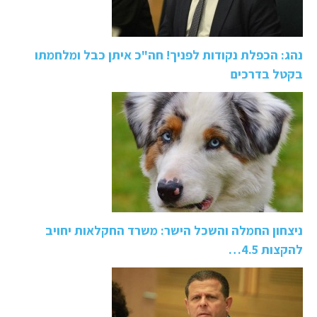
נהג: הכפלת נקודות לפניך! חה"כ איתן כבל ומלחמתו
בקטל בדרכים
ניצחון החמלה והשכל הישר: משרד החקלאות יחויב
להקצות 4.5…