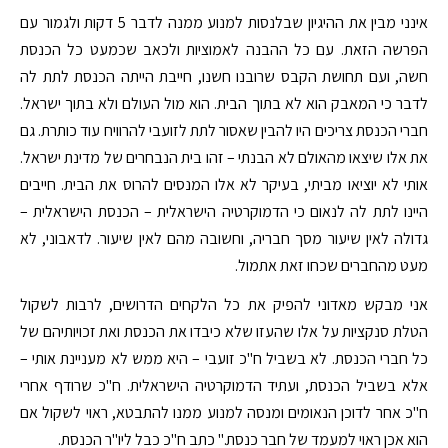
אינני מבין את ההיגיון שבלנסות למנוע ממנה לדבר 5 דקות ולגמור עם
הפרשה הזאת. עם כל ההבנה לאמוציות ולכאב שכמעט כל הכנסת
חשה, ועם תחושת הקבס שרובנו חשנו, חייבת הייתה הכנסת לתת לה
לדבר כי המאבק הוא לא בתוך הבית. הוא מול העולם ולא בתוך ישראל.
חברי הכנסת צריכים היו להבין שאסור לתת לזועבי להרוויח עוד כותרת. גם
את אלו שיצאו מהאולם לא הבנתי – זהו בית הנבחרים של מדינת ישראל.
אותי לא יוציאו מביתי, בעיקר לא אלו המנסים להרוס את הבית. חייבים
היינו לתת לה לנאום כי הדמוקרטיה הישראלית – הכנסת הישראלית –
גדולה לאין שיעור מסך חבריה, וחשובה מהם לאין שיעור. לדאבוני, לא
מעט מהחברים שכחו זאת אתמול.
אני מבקש מאדוני להפיק את כל הלקחים הדרושים, לרבות לשקול
הטלת סנקציות על אלו שהעזו שלא כיבדו את הכנסת ואת זכויותיהם של
כל חברי הכנסת. לא בשביל ח"כ זועבי – היא ממש לא מעניינת אותי –
אלא בשביל הכנסת, ועתיד הדמוקרטיה הישראלית. ח"כ שרודף אחרי
ח"כ אחר לדוכן הנאומים ומנסה למנוע ממנו להתבטא, ראוי לשקול אם
הוא אכן ראוי למעמד של חבר כנסת." כתב ח"כ כבל ליו"ר הכנסת.