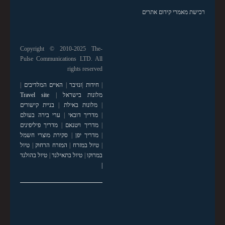
רכישת מאמרי קידום אתרים
Copyright © 2010-2025 The-
Pulse Communications LTD. All
rights reserved
|
חידות
|
זנזיבר
|
האיים המלדיבים
|
מלונות בישראל
|
Travel site
|
מלונות באילת
|
בניית קישורים
|
מדריך דובאי
|
ערי בירה בעולם
|
מדריך ויטנאם
|
מדריך פיליפינים
|
מדריך יפן
|
סקירת מוצרי חשמל
|
טיול במזרח
|
המזרח הרחוק
|
טיול
במרוקו
|
טיול בתאילנד
|
טיול בהולנד
|