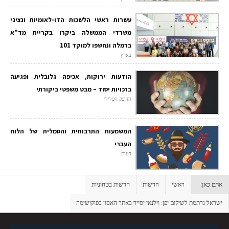
עשרות ראשי הלשכות הדו-לאומיות ונציגי
משרדי הממשלה ביקרו בקריית מד"א
ברמלה ונחשפו למוקד 101
בארץ
הודעות ירוקות, אכיפה גלובלית ופגיעה
בזכויות יסוד – מבט משפטי ביקורתי
הדופק הפלילי
המשמעות התרבותית והסמלית של הלוח
העברי
דעות
אתם כאן:
ראשי
חדשות
חדשות בטחוניות
ישראל נרתמת לשיקום יפן: וילנאי יסייר באתר האסון בפוקושימה