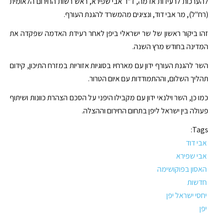
להערכות לרעידות אדמה, ד"ר אבי שפירא, ראש רשות החירום הלאומית
(רח"ל), מר אבי דוד, ונציגים מהמשרד להגנת העורף.
זהו ביקור ראשון של שר ישראלי ביפן לאחר רעידת האדמה שפקדה את
המדינה בחודש מרץ השנה.
השר להגנת העורף ידון עם מארחיו בסוגיות אזוריות במזרח התיכון, קידום
תהליך השלום, וההתמודדות עם איום הטרור.
כמו כן, השר וילנאי ידון עם מקבילו היפני על הסכם הצהרת כוונות ושיתוף
פעולה בין ישראל ליפן בתחום החירום וההצלה.
Tags:
אבי דוד
אבי שפירא
האסון בפוקושימה
חדשות
יחסי ישראל יפן
יפן