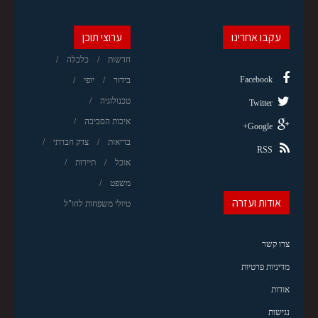
עקבו אחרינו
ערוצי תוכן
חדשות
כלכלה
Facebook
בידור
יופי
טכנולוגיה
Twitter
איכות הסביבה
Google+
בריאות
צדק חברתי
RSS
אוכל
תיירות
משפט
אודות ועזרה
טיולי משפחות לחו"ל
צרו קשר
מדיניות פרטיות
אודות
נגישות