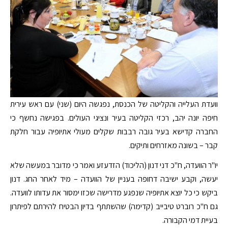
וועדת העלייה והקליטה של הכנסת, נפגשה היום (שני) עם ראש עירית
חיפה יונה יהב, רכזי הקליטה בעיר ונציגי העולים. בפגישה נחשף כי
החברה קדישא בעיר גובה רבבות שקלים מעולי אתיופיה עבור חלקת
קבר – בשונה מאזרחים ותיקים.
יו"ר הוועדה, ח"כ דני דנון (הליכוד) הזדעזע ואמר כי מדובר במעשה שלא
יעשה, וקבע ישיבה דחופה בעניין של הוועדה – מיד לאחר החג. דנון
ביקש כי כל יוצא אתיופיה שנפגע מדרישה שכזו ימסור את עדותו לוועדה.
גם ח"כ רוברט טיבייב (קדימה) שהשתתף בדיון הבטיח להירתם לפיתרון
בעיית דמי הקבורה.