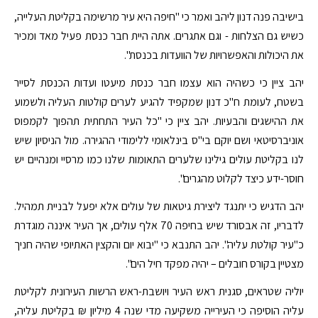
בישיבה פנה דנון ליהב ואמר כי "חיפה היא עיר מרשימה בקליטת העלייה,
כשיש גם הצלחות - וגם אתגרים. אתה היית חבר כנסת פעיל מאד ומכיר
את היכולות והאפשרויות של הוועדות בכנסת".
יהב ציין כי כשהיה הוא עצמו חבר כנסת מיעטו ועדות הכנסת לסייר
בשטח, לעומת ח"כ דנון שמקפיד להגיע לערים קולטות העליה ולשמוע
את ההישגים והבעיות. יהב ציין כי "כל העיר התחתית תהפוך לקמפוס
אוניברסיטאי ושם יוקם בי"ס בינלאומי ללימודי ההגירה. מול הניסיון שיש
לנו בקליטת עולים גילינו שלערים התאומות שלנו כמו מרסיי ומנהיים יש
חוסר-ידע כיצד לקלוט מהגרים".
יהב הדגיש כי יתנגד ליצירת גיטאות של עולים אלא יפעל לבניית תמהיל.
לדבריו, זה אבסורד שיש בחיפה 70 אלף עולים, אך העיר איננה מוגדרת
כ"עיר קולטת עליה". יהב התנבא כי "יבוא יום והקצין האתיופי שהיה חניך
מצטיין בקורס חובלים – יהיה מפקד חיל הים".
יוליה שטראים, סגנית ראש העיר ויושבת-ראש הרשות העירונית לקליטת
עליה הוסיפה כי העירייה משקיעה מדי שנה 4 מיליון ₪ בקליטת עליה,