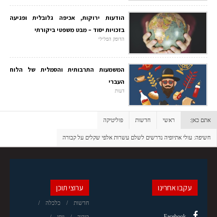
הודעות ירוקות, אכיפה גלובלית ופגיעה
בזכויות יסוד – מבט משפטי ביקורתי
הדופק הפלילי
המשמעות התרבותית והסמלית של הלוח
העברי
דעות
אתם כאן:
ראשי
חדשות
פוליטיקה
חשיפה: עולי אתיופיה נדרשים לשלם עשרות אלפי שקלים על קבורה
עקבו אחרינו
ערוצי תוכן
חדשות
כלכלה
Facebook
בידור
יופי