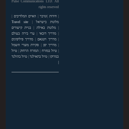
Pulse Communications LTD. All
rights reserved
|
חידות
|
זנזיבר
|
האיים המלדיבים
|
מלונות בישראל
|
Travel site
|
מלונות באילת
|
בניית קישורים
|
מדריך דובאי
|
ערי בירה בעולם
|
מדריך ויטנאם
|
מדריך פיליפינים
|
מדריך יפן
|
סקירת מוצרי חשמל
|
טיול במזרח
|
המזרח הרחוק
|
טיול
במרוקו
|
טיול בתאילנד
|
טיול בהולנד
|