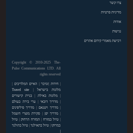
צרו קשר
מדיניות פרטיות
אודות
נגישות
רכישת מאמרי קידום אתרים
Copyright © 2010-2025 The-
Pulse Communications LTD. All
rights reserved
|
חידות
|
זנזיבר
|
האיים המלדיבים
|
מלונות בישראל
|
Travel site
|
מלונות באילת
|
בניית קישורים
|
מדריך דובאי
|
ערי בירה בעולם
|
מדריך ויטנאם
|
מדריך פיליפינים
|
מדריך יפן
|
סקירת מוצרי חשמל
|
טיול במזרח
|
המזרח הרחוק
|
טיול
במרוקו
|
טיול בתאילנד
|
טיול בהולנד
|