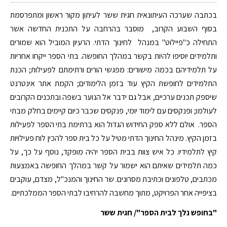
בכתבה שערכה העיתונאית חגית ששר לעיתון מקור ראשון ומתפרסמת
בסוף השבוע הקרוב, מוסבר בהרחבה על התכנית החדשה אשר
התחילה כ"פיילוט" במנהל לחינוך הדתי. הרעיון המוביל הוא שמורים
ותלמידים יוסיפו להיות בקשר במהלך החופשה. בתי הספר ייקחו אחריות
על תלמידיהם בכמה מישורים: מפגשי הורים ורתימתם לפעילות; הכנת
התלמידים לחופשת הקיץ עוד בזמן הלימודים; הקמת אתר אינטרנט
שיספק תכנים ערכיים, אבל גם ידבר אל הנוער בשפה ובתכנים הקרובים
לעולמו; ופנקסים עם לימוד יומי, פנקסים שכבר כיום קיימים בחלק מבתי
הספר. אולם ללא ספק החידוש הגדול הוא ברתימת בתי הספר לפעילות
בזמן הקיץ. מינהל החינוך הדתי מטיל על כל בית ספר להכין לוח פעילויות
קיץ לתלמידיו. כל איש צוות בבית הספר יהיה מופקד, נוסף על כך, על
כמה תלמידים שאיתם הוא ישמור על קשר במהלך החופשה באמצעות
מכתבים, טלפונים וכתיבת מסרונים. שר החינוך והמנכ"ל, מצדם, עוקבים
בציפייה אחר הפרויקט, מתוך מחשבה להרחיבו לבתי הספר הממלכתיים.
"בחופש נלך לבית הספר"/ חגית ששר