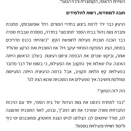
השירות הלאומי, הקומונרית ורכזי הנוער".
חובה למוסדות, רשות לתלמידים
הרעיון כבר ירד לרמת ביצוע בחדרי המורים. רחל אופטובסקי, מחנכת
וחברת צוות ניהול בבית הספר 'תחכמוני' בחדרה, מספרת שבבית ספרה
כבר הוכנה תוכנית פעילות לחופשת הקיץ. "כשהייתי בכנס מדריכים
במחוז, הציג המפקח המחוזי יעקב ויזל את התוכנית ואת הרקע שהוליד
אותה, וביקש שנרים את הכפפה וניזום רעיונות. בשלב הראשון הייתה
האזנה. עלו שאלות איך נתקצב את הפעילות, כי בסופו של דבר מדובר
בפעילויות קיץ תלויות תקציב, אבל ברמה הרעיונית הייתה התגייסות
מוחלטת וחשיבה איך מפעילים את התוכניות שהוא הציג לנו".
היה לזה המשך?
"כבר למחרת כינסנו את צוות הניהול של בית הספר, יחד עם הרכזת
החברתית ומורה שמרכז את חוג התנ"ך, ובנינו, לאור התוכנית שהוצגה
לנו, מודל שיתאים לנו. הצלחנו לגייס הצגת תיאטרון, ומתוכננים ימי כיף
ולימוד חווייתי ופעילויות נוספות".