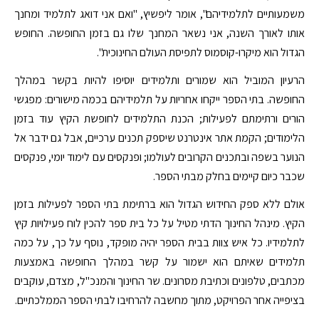
משמעותיים לתלמידיהם", אומר ליפשיץ, "ואם אני דואג לתלמיד ומחנך
אותו לאורך השנה, אני נשאר המחנך שלו גם בזמן החופשה. החופש
הגדול הוא מיקרו-קוסמוס לתפיסת העולם החינוכית".
הרעיון המוביל הוא שמורים ותלמידים יוסיפו להיות בקשר במהלך
החופשה. בתי הספר ייקחו אחריות על תלמידיהם בכמה מישורים: מפגשי
הורים ורתימתם לפעילות; הכנת התלמידים לחופשת הקיץ עוד בזמן
הלימודים; הקמת אתר אינטרנט שיספק תכנים ערכיים, אבל גם ידבר אל
הנוער בשפה ובתכנים הקרובים לעולמו; ופנקסים עם לימוד יומי, פנקסים
שכבר כיום קיימים בחלק מבתי הספר.
אולם ללא ספק החידוש הגדול הוא ברתימת בתי הספר לפעילות בזמן
הקיץ. מינהל החינוך הדתי מטיל על כל בית ספר להכין לוח פעילויות קיץ
לתלמידיו. כל איש צוות בבית הספר יהיה מופקד, נוסף על כך, על כמה
תלמידים שאיתם הוא ישמור על קשר במהלך החופשה באמצעות
מכתבים, טלפונים וכתיבת מסרונים. שר החינוך והמנכ"ל, מצדם, עוקבים
בציפייה אחר הפרויקט, מתוך מחשבה להרחיבו לבתי הספר הממלכתיים.