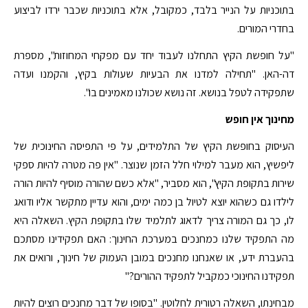
בתוכניות על הנייר בלבד, כמקובל, אלא בתוכניות שכבר ירדו לביצוע
בחדרי המורים.
"על חופשת הקיץ התחלנו לעבוד יחד עם מפקחי המחוזות", מספרת
דה-האן. "תחילה למדנו את הבעיות שעולות בקיץ, והקמנו ועדה
שתפקידה לטפל בנושא. זה נושא שכולנו מאמינים בו".
מחינוך אין חופש
העיסוק בחופשת הקיץ של התלמידים, על פי התפיסה החינוכית של
ליפשיץ, הוא מעבר למילוי חלל הזמן שנוצר. "אין פה מטרה להיות ספקי
שירות בתקופת הקיץ", הוא מסביר, "אלא כשם שהורה מוסיף להיות הורה
לילדו גם כשהוא יוצא לטיול בן כמה ימים, והוא עדיין מתקשר אליו ודואג
לו, כך גם המורה צריך לדאוג לתלמיד שלו בתקופת הקיץ. השאלה היא
מה התפקיד שלנו כמחנכים במערכת החינוך: האם תפקידינו מסתכם
בהעברת ידע, או שאנחנו מחנכים במובן העמוק של חינוך, ורואים את
תפקידנו החינוכי כמקביל לתפקיד ההורים?"
מבחינתו, השאלה רטורית לחלוטין. "בסופו של דבר מחנכים רוצים להיות