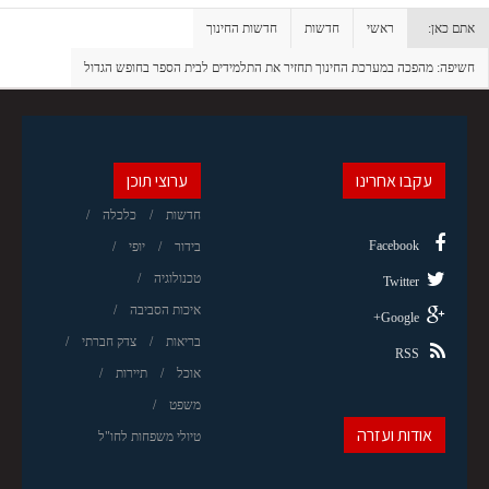
אתם כאן:
ראשי
חדשות
חדשות החינוך
חשיפה: מהפכה במערכת החינוך תחזיר את התלמידים לבית הספר בחופש הגדול
עקבו אחרינו
ערוצי תוכן
חדשות
כלכלה
Facebook
בידור
יופי
טכנולוגיה
Twitter
איכות הסביבה
Google+
בריאות
צדק חברתי
RSS
אוכל
תיירות
משפט
אודות ועזרה
טיולי משפחות לחו"ל