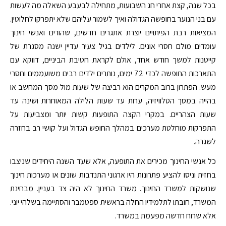
בכל שנה, קצת אחרי חג השבועות, מתחילה לבעבע השאלה מה לעשות
עם בני הנוער בחופשה הגדולה ואיך לשמור עליהם שלא יתפרקו לחלוטין.
המציאות רבת הפיתויים יוצרת אתגרים חדשים, שהורים ואנשי חינוך
עומדים מולם חסרי אונים. לילדים בגיל צעיר עדיין ישנה מסגרת של
קייטנות למשך חודש אחד, אולם לקראת חטיבת הביניים, דווקא עם
התארכות החופשה לכדי 72 ימים, נותרים ילדים רבים משועממים וחסרי
מעש. הפתרון ברוב המקרים הוא רביצה של שעות מול מסך המחשב או
בהייה במסך הטלוויזיה, ערות עד שעות הלילה המאוחרות ושינה עד
שעות הצהריים. במקרי הקצה התופעות קשות יותר ומצביעות על
התפרקות מוחלטת מערכים במהלך החופש הגדול ועל קושי רב בחזרה
לשגרה.
כל אנשי החינוך מכירים את התופעה, אלא שעד השנה היחידים שניצבו
בחזית וניסו להציע פתרונות היו ארגוני התנדבות שונים או מערכות חינוך
שנושקות למשרד החינוך. משרד החינוך לא היה צד בעניין. מבחינת
המשרד, חובתו לתלמידיו החלה בראשית ספטמבר והסתיימה בשלהי יוני.
אלא שרוח חדשה מפעמת במשרד.