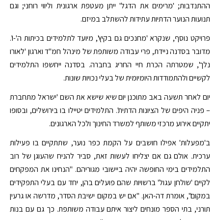
ההתנדבות; 'מרימים את הדגל' ייתן מעטפת ארגונית וליווי רוחני; וגם
תנועות הנוער הדתיות עתידות להשתלב במיזם.
פרויקט נוסף, שנקרא 'מחנכים גם בקיץ', מיועד לתלמידים בכיתות ה'-ו'.
מדובר בסדנה ניידת, פרי עבודה משותפת של מינהל חמ"ד וארגון 'לאורו
נלך', שמטרתה הכרת חיי החריג בחברה. בסדנה ייחשפו התלמידים
לקשיים ולהתמודדות היומיומית של בעלי נכויות שונות.
יום לאחר תשעה באב מתוכנן יום שיא שישא את השם 'ישראל מתחברת
– פניה היפים של הציונות הדתית'. התלמידים יטיילו בו בירושלים, ובסופו
יתקיים אירוע מרכזי משותף למשרד החינוך ולכל הארגונים.
ב'מפעלות' אפילו חושבים על הקמת כפר נוער, שתתקיים בו פעילות
ערכית. אולם גם אם יצליחו לעשות זאת, סביר להניח שהעוגן של רוב
התלמידים בימי החופשה יהיה ביישובי מגוריהם. "הנחינו את המפקחים
לקיים 'שולחן עגול' ברשויות שהם פועלים בהן, יחד עם בעלי התפקידים
במקום", אומרת דה-האן. "אם יש במקום ישיבת הסדר, מדרשה או גרעין
תורני, בתי הספר מונחים ליצור איתם עבודה משותפת. כך גם עם בנות