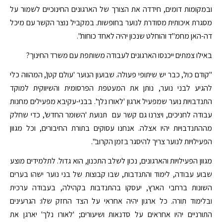
ובמקומות דומים, חידדה את הצורך של הארגונים החינוכיים לשמור על
מסגרת איכותית מסודרת לנוער בחופשות. במקביל נוצר הקשר עם מיכל
דה-האן מחמ"ד והוחלט שנכון יהיה לאחד כוחות".
באילו צמתים ייכנסו הארגונים לעבודה משותפת עם משרד החינוך?
"קודם כול, כבר יש שיתופי פעולה. שבועון הנוער 'עולם קטן', המהווה כלי
להגיע לבני נוער, נותן את המעטפת הפרסומית והשיווקית למוקד
התנדבויות נוער שמפעיל ארגון 'לאורו נלך'. בבני-עקיבא מפעילים מחנות
עבודה לחניכים, ויצרנו גם קשר עם תנועת 'השומר החדש', כדי שחלק
מההתנדבויות יהיו אצלה. אנחנו עסוקים בתורת החיבורים, וכל מגוון
הפעילויות לנוער צריך להיסגר בזמן הקרוב".
מגוון הפעילויות והארגונים, נכון לשלב התכנון, הוא גדול. לתלמידים מוצע
שבוע עבודה, לימוד והתנדבות, שבו קבוצות של בני נוער ישהו בערים
השונות ברחבי הארץ, יעסקו בהתנדבות בקהילה, בעבודה ערכית
ובלימוד תורה. כל ארגון יהיה אחראי על הצד החזק שלו: הגרעינים
התורניים יהיו אחראים על סדנאות ושיעורים; 'לאורו נלך' יארגן את