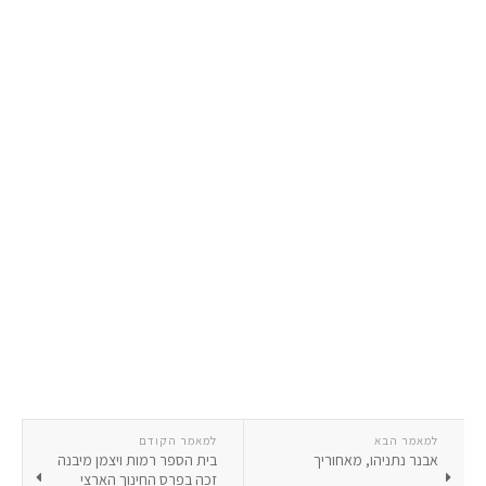
למאמר הבא
למאמר הקודם
אבנר נתניהו, מאחוריך
בית הספר רמות ויצמן מיבנה
זכה בפרס החינוך הארצי