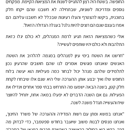
החופשה. בשטח היה רצון להתגייס לשנות את המציאות הקיימת. מפקחים
נוספים ומדריכות לשוניות, שבתחילה לא חשבנו שהם ייקחו חלק
בתוכנית, ביקשו להצטרף והעלו רעיונות שבכלל לא חשבנו עליהם. הם
אמרו בעצם שגם הם רוצים להיות גלגל בעגלה הגדולה הזאת".
אולי כשהמציאות הזאת תגיע לרמת המנהלים, לא כולם יגלו כזאת
התלהבות ולא כולם יהיו שותפים לעשייה?
"חרשנו את השטח בימי עיון למנהלים במגמה להלהיב את השטח.
האנשים שאנחנו פוגשים אומרים לנו שהם חושבים שהרעיון נכון
לתלמידים שלהם. מנהל יכול לבחור כמה פעילויות הוא יעשה בלוח
החופש שלו ואיך יבצע אותן. ההערכה שלי היא שגם אלו שיבחרו לקחת
חלק קטן, בשנה הבאה ישמעו מה התרחש בבתי ספר אחרים ויגדילו את
הפעילות. גם אם השנה הדברים לא יפעלו במאה אחוז, יתחיל להיווצר
שיח והעשייה תגדל משנה לשנה.
"אנחנו במשא ומתן עם רשות המדידה וההערכה של משרד החינוך,
ואנחנו מנסים לבנות משוב שיועבר בחודש ספטמבר, כדי לבדוק מה
קרה. הקיץ הוא החוליה הראשונה בשרשרת תרבות הפנאי של החבר'ה