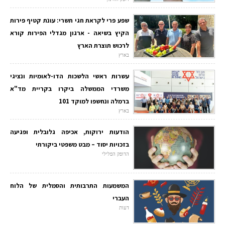
שפע פרי לקראת חגי תשרי: עונת קטיף פירות
הקיץ בשיאה - ארגון מגדלי הפירות קורא
לרכוש תוצרת הארץ
בארץ
עשרות ראשי הלשכות הדו-לאומיות ונציגי
משרדי הממשלה ביקרו בקריית מד"א
ברמלה ונחשפו למוקד 101
בארץ
הודעות ירוקות, אכיפה גלובלית ופגיעה
בזכויות יסוד – מבט משפטי ביקורתי
הדופק הפלילי
המשמעות התרבותית והסמלית של הלוח
העברי
דעות