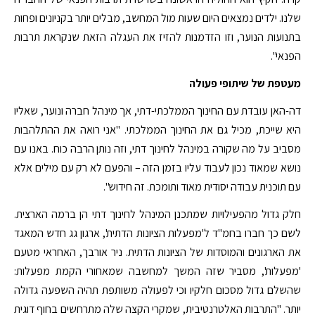
שלנו. ילדים נמצאים היום שעות מול המחשב, מבלים יותר בקניונים ופחות
בתנועות הנוער, וזו הזדמנות להזיז את העגלה הזאת שנקראת תרבות
הפנאי".
מעטפת של שיתופי פעולה
דה-האן עובדת עם החינוך הממלכתי-דתי, אך מינהל חברה ונוער, שאליו
היא שייכת, מכיל גם את החינוך הממלכתי. "אני רואה את ההתלהבות
מסביב על מה שקורה במינהל לחינוך דתי, וזה נותן הרבה כוח. באנו עם
נושא שמאוד נכון לעבוד עליו בזמן הזה – והפעם לא רק עם מילים אלא
עם תוכנית עבודה יסודית מאוד ותומכת. זה חידוש".
חלק גדול מהפעילויות שמתכנן המינהל לחינוך דתי הן ברמה הארצית.
לשם כך חברו בחמ"ד ל'מפעלות הציונות הדתית', ארגון גג חדש המאגד
את הארגונים והמוסדות של הציונות הדתית. ניר אורבך, האחראי מטעם
'מפעלות', מסביר שזה המשך למחשבה שמאחורי הקמת מפעלות:
שהשלם גדול מסכום חלקיו וכי לפעולה משותפת תהיה השפעה גדולה
יותר. "התרבות האלטרנטיבית, שמקרי הקצה שלה מתרחשים בחוף דוגית