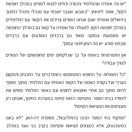
"יש פה אמירה שהתלמיד וההורה יכולים לפנות למורים במהלך חופשת
הקיץ", אומר ליפשיץ. "בשבוע שעבר ישבתי עם מנהלי מינהל החינוך
בירושלים ואמרתי שגם אנחנו המורים צריכים את הקשר עם התלמידים
במהלך חופשת הקיץ. לפעולה של שמירה על קשר גם במהלך החופשה
יש משמעות עמוקה מאוד גם ברבדים המודעים וגם ברבדים
שבתת-מודע. יש פה רעיון חינוכי עמוק".
אין התמרמרות בשטח על כך שנלקחים ימים מחופשתם של המורים
לצורך עבודה?
"כל השאלות על החופש התמסמסו כשמדברים על התכנים והמקום
הערכי ועל נקודת האמת של הקשר האמיתי עם התלמיד. מחנך מוסיף
להיות מחנך גם אחרי שיוצאים לחופש וגם כאשר התלמיד מסיים את
לימודיו בבית הספר. התפיסה הזאת קיימת במערכת החינוך, ואנחנו רק
מעצימים את המציאות הקיימת".
"מפקחי בתי הספר הגיבו בהתלהבות", מספרת דה-האן. "לא באנו
כמשכנעים, אלא כמציגים מציאות שקיימת בקרב בני נוער במהלך