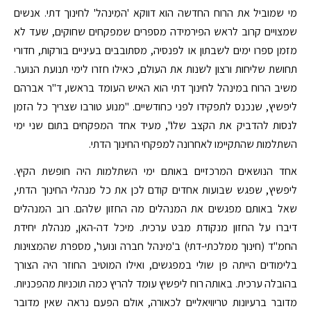
מי שמוביל את הרוח החדשה הוא דווקא 'המִינהל' לחינוך דתי. אנשים
שמצויים קרוב לראש הפירמידה מספרים שמפקחים שחוקים, שעד לא
מזמן ספרו ימים לשבתון או לפנסיה, מסתובבים בעיניים בורקות, חדורי
תחושת שליחות ורצון לשנות את העולם, כאילו חזרו לימי תנועת הנוער.
משיב הרוח במינהל לחינוך דתי הוא האיש העומד בראשו, ד"ר אברהם
ליפשיץ, שנכנס לתפקידו לפני כחודשיים. "מנוע טורבו שצריך כל הזמן
לנסות להדביק את הקצב שלו", מעיד אחד המפקחים בתום שני ימי
השתלמות שהתקיימו לאחרונה למפקחי החינוך הדתי.
אחד הנושאים המרכזיים באותם ימי השתלמות היה חופשת הקיץ.
ליפשיץ, שפגש שבועות אחדים קודם לכן את כל מנהלי החינוך הדתי,
שאל באותם מפגשים את המנהלים מה החזון שלהם. רוב המנהלים
דיברו על החזון מנקודת מבט ערכית. מיכל דה-האן, מנהלת יחידת
החמ"ד (חינוך ממלכתי-דתי) ב'מינהל חברה ונוער', מספרת שהמצוינות
בלימודים הייתה פן שולי במפגשים, ואילו המוטיב החוזר היה הצורך
בהובלה ערכית. באותה רוח ליפשיץ עומד להריץ כמה תוכניות מהפכניות.
מדובר ברעיונות טריוויאליים לכאורה, אולם הפעם נראה שאין מדובר