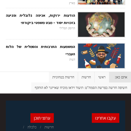
בארץ
הודעות ירוקות, אכיפה גלובלית ופגיעה
בזכויות יסוד – מבט משפטי ביקורתי
הדופק הפלילי
המשמעות התרבותית והסמלית של הלוח
העברי
דעות
אתם כאן:
ראשי
חדשות
חדשות בטחוניות
חשיפה חדשה בפרשת הסמח"ט: תיעוד וידאו מוכיח שאייזנר לא הותקף
עקבו אחרינו
ערוצי תוכן
חדשות
כלכלה