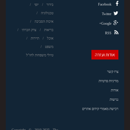
Facebook
בידור
יופי
טכנולוגיה
Twitter
איכות הסביבה
Google+
בריאות
צדק חברתי
RSS
אוכל
תיירות
משפט
אודות ועזרה
טיולי משפחות לחו"ל
צרו קשר
מדיניות פרטיות
אודות
נגישות
רכישת מאמרי קידום אתרים
Copyright © 2010-2025 The-