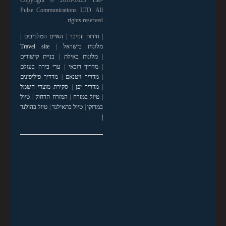
Pulse Communications LTD. All
rights reserved
|
חידות
|
זנזיבר
|
האיים המלדיבים
|
מלונות בישראל
|
Travel site
|
מלונות באילת
|
בניית קישורים
|
מדריך דובאי
|
ערי בירה בעולם
|
מדריך ויטנאם
|
מדריך פיליפינים
|
מדריך יפן
|
סקירת מוצרי חשמל
|
טיול במזרח
|
המזרח הרחוק
|
טיול
במרוקו
|
טיול בתאילנד
|
טיול בהולנד
|