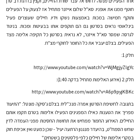
אחד הפעילים מנסה לדווש אל עבר שורת החיילים, וקצין בדרגת רב סרן
חוטף ממנו את אופניו. סא"ל שלום אייזנר מתחיל אז לצעוק על הפעילים
ותוקף חמישה במכות באמצעות נשקו וידיו. חיילים שעוצרים פעיל
בינלאומי נראים בסרטון גם הם תוקפים אותו בבעיטות ומכות. בניגוד
לגרסה שמסר סא"ל אייזנר, לא נראית בסרטון כל תקיפה אלימה מצד
הפעילים. בצלם יעביר את כל החומר לחוקרי מצ"ח.
חלק 1:
http://www.youtube.com/watch?v=WjMgjyZlgYc
חלק 2 (אירוע האלימות מתחיל בדקה 1:40):
http://www.youtube.com/watch?v=A6p9pyjKBKc
בתגובה לחשיפת הסרטון אמרה מנכ"לית בצלם ג'סיקה מונטל: "התיעוד
מפריך את הטענות כאילו המפגינים הפעילו אלימות בטרם תקפו אותם
החיילים. האירוע החמור ממחיש את תחושת החסינות מפני העמדה לדין
שחש הסמח"ט, בהיעדר מנגנון הרתעה יעיל - שכן כמעט ואין אכיפת חוק
במקרי אלימות של חיילים כלפי פלסטינים בשטחים."