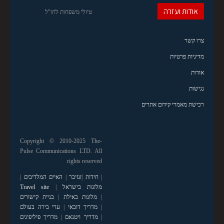
אודות ועזרה
טיולי משפחות לחו"ל
צרו קשר
מדיניות פרטיות
אודות
נגישות
רכישת מאמרי קידום אתרים
Copyright © 2010-2025 The-
Pulse Communications LTD. All
rights reserved
|
חידות
|
זנזיבר
|
האיים המלדיבים
|
מלונות בישראל
|
Travel site
|
מלונות באילת
|
בניית קישורים
|
מדריך דובאי
|
ערי בירה בעולם
|
מדריך ויטנאם
|
מדריך פיליפינים