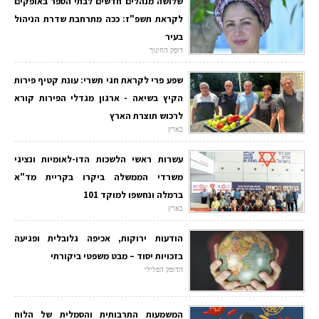
שלושה מנהלים חדשים לבתי הספר באופקים
לקראת תשפ"ז: ככה מתרחבת שדרת הניהול
בעיר
דופק החינוך
שפע פרי לקראת חגי תשרי: עונת קטיף פירות
הקיץ בשיאה - ארגון מגדלי הפירות קורא
לרכוש תוצרת הארץ
בארץ
עשרות ראשי הלשכות הדו-לאומיות ונציגי
משרדי הממשלה ביקרו בקריית מד"א
ברמלה ונחשפו למוקד 101
בארץ
הודעות ירוקות, אכיפה גלובלית ופגיעה
בזכויות יסוד – מבט משפטי ביקורתי
הדופק הפלילי
המשמעות התרבותית והסמלית של הלוח