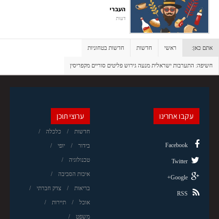
העברי
דעות
אתם כאן:
ראשי
חדשות
חדשות בטחוניות
חשיפה: התערבות ישראלית מנעה גירוש פליטים סוריים מקפריסין
עקבו אחרינו
ערוצי תוכן
חדשות
כלכלה
Facebook
בידור
יופי
טכנולוגיה
Twitter
איכות הסביבה
Google+
בריאות
צדק חברתי
RSS
אוכל
תיירות
משפט