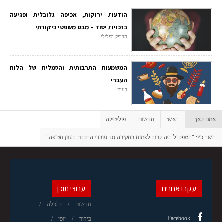
הודעות ירוקות, אכיפה גלובלית ופגיעה
בזכויות יסוד – מבט משפטי ביקורתי
הדופק הפלילי
המשמעות התרבותית והסמלית של הלוח
העברי
דעות
אתם כאן:
ראשי
חדשות
פוליטיקה
השר כץ: "המפכ"ל היה קרוב לפתוח בחקירה נגד עובדי הרכבת בעוון חטיפה"
עקבו אחרינו
ערוצי תוכן
חדשות
כלכלה
Facebook
בידור
יופי