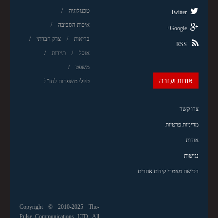
טכנולוגיה
Twitter
איכות הסביבה
Google+
בריאות
צדק חברתי
RSS
אוכל
תיירות
משפט
אודות ועזרה
טיולי משפחות לחו"ל
צרו קשר
מדיניות פרטיות
אודות
נגישות
רכישת מאמרי קידום אתרים
Copyright © 2010-2025 The-
Pulse Communications LTD. All