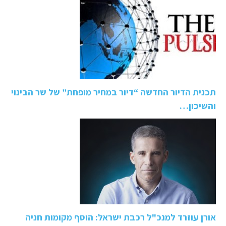
תכנית הדיור החדשה “דיור במחיר מופחת” של שר הבינוי
והשיכון…
אורן עוזרד למנכ"ל רכבת ישראל: הוסף מקומות חניה