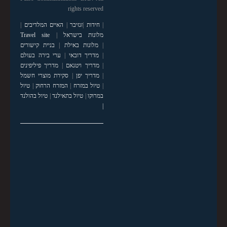
rights reserved
|
חידות
|
זנזיבר
|
האיים המלדיבים
|
מלונות בישראל
|
Travel site
|
מלונות באילת
|
בניית קישורים
|
מדריך דובאי
|
ערי בירה בעולם
|
מדריך ויטנאם
|
מדריך פיליפינים
|
מדריך יפן
|
סקירת מוצרי חשמל
|
טיול במזרח
|
המזרח הרחוק
|
טיול
במרוקו
|
טיול בתאילנד
|
טיול בהולנד
|