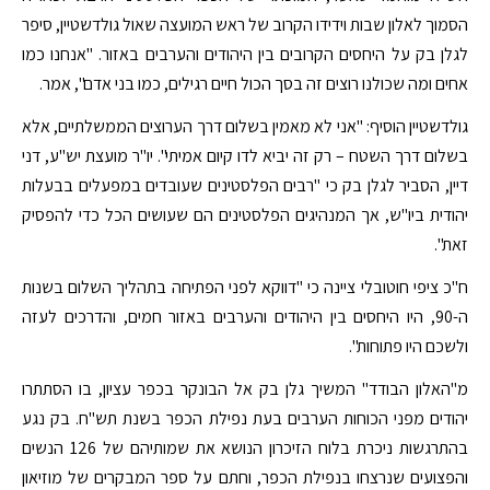
הסמוך לאלון שבות וידידו הקרוב של ראש המועצה שאול גולדשטיין, סיפר
לגלן בק על היחסים הקרובים בין היהודים והערבים באזור. "אנחנו כמו
אחים ומה שכולנו רוצים זה בסך הכול חיים רגילים, כמו בני אדם", אמר.
גולדשטיין הוסיף: "אני לא מאמין בשלום דרך הערוצים הממשלתיים, אלא
בשלום דרך השטח – רק זה יביא לדו קיום אמיתי". יו"ר מועצת יש"ע, דני
דיין, הסביר לגלן בק כי "רבים הפלסטינים שעובדים במפעלים בבעלות
יהודית ביו"ש, אך המנהיגים הפלסטינים הם שעושים הכל כדי להפסיק
זאת".
ח"כ ציפי חוטובלי ציינה כי "דווקא לפני הפתיחה בתהליך השלום בשנות
ה-90, היו היחסים בין היהודים והערבים באזור חמים, והדרכים לעזה
ולשכם היו פתוחות".
מ"האלון הבודד" המשיך גלן בק אל הבונקר בכפר עציון, בו הסתתרו
יהודים מפני הכוחות הערבים בעת נפילת הכפר בשנת תש"ח. בק נגע
בהתרגשות ניכרת בלוח הזיכרון הנושא את שמותיהם של 126 הנשים
והפצועים שנרצחו בנפילת הכפר, וחתם על ספר המבקרים של מוזיאון