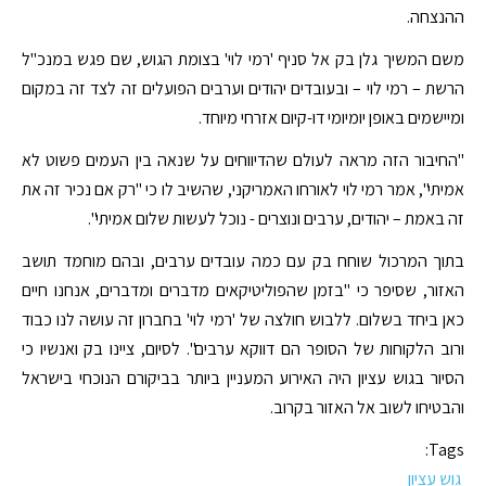
ההנצחה.
משם המשיך גלן בק אל סניף 'רמי לוי' בצומת הגוש, שם פגש במנכ"ל
הרשת – רמי לוי – ובעובדים יהודים וערבים הפועלים זה לצד זה במקום
ומיישמים באופן יומיומי דו-קיום אזרחי מיוחד.
"החיבור הזה מראה לעולם שהדיווחים על שנאה בין העמים פשוט לא
אמיתי", אמר רמי לוי לאורחו האמריקני, שהשיב לו כי "רק אם נכיר זה את
זה באמת – יהודים, ערבים ונוצרים - נוכל לעשות שלום אמיתי".
בתוך המרכול שוחח בק עם כמה עובדים ערבים, ובהם מוחמד תושב
האזור, שסיפר כי "בזמן שהפוליטיקאים מדברים ומדברים, אנחנו חיים
כאן ביחד בשלום. ללבוש חולצה של 'רמי לוי' בחברון זה עושה לנו כבוד
ורוב הלקוחות של הסופר הם דווקא ערבים". לסיום, ציינו בק ואנשיו כי
הסיור בגוש עציון היה האירוע המעניין ביותר בביקורם הנוכחי בישראל
והבטיחו לשוב אל האזור בקרוב.
Tags:
גוש עציון