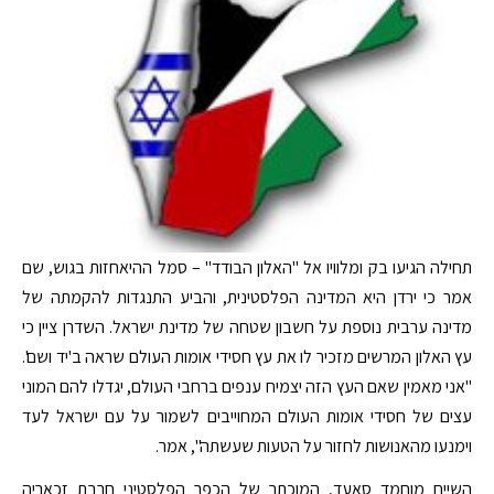
תחילה הגיעו בק ומלוויו אל "האלון הבודד" – סמל ההיאחזות בגוש, שם
אמר כי ירדן היא המדינה הפלסטינית, והביע התנגדות להקמתה של
מדינה ערבית נוספת על חשבון שטחה של מדינת ישראל. השדרן ציין כי
עץ האלון המרשים מזכיר לו את עץ חסידי אומות העולם שראה ב'יד ושם'.
"אני מאמין שאם העץ הזה יצמיח ענפים ברחבי העולם, יגדלו להם המוני
עצים של חסידי אומות העולם המחוייבים לשמור על עם ישראל לעד
וימנעו מהאנושות לחזור על הטעות שעשתה", אמר.
השייח מוחמד סאעד, המוכתר של הכפר הפלסטיני חרבת זכאריה