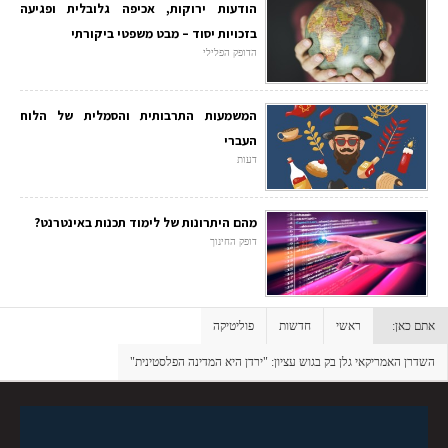
הודעות ירוקות, אכיפה גלובלית ופגיעה
בזכויות יסוד – מבט משפטי ביקורתי
הדופק הפלילי
המשמעות התרבותית והסמלית של הלוח
העברי
דעות
מהם היתרונות של לימוד תכנות באינטרנט?
דופק החינוך
אתם כאן:
ראשי
חדשות
פוליטיקה
השדרן האמריקאי גלן בק בגוש עציון: "ירדן היא המדינה הפלסטינית"