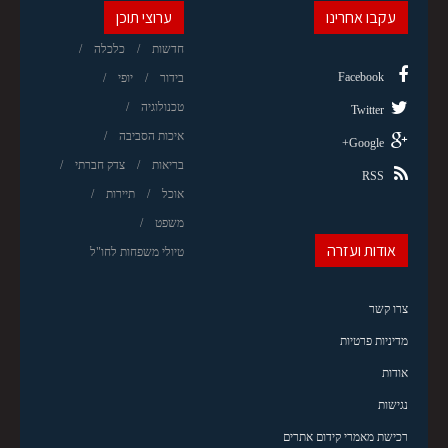
עקבו אחרינו
ערוצי תוכן
חדשות
כלכלה
Facebook
בידור
יופי
טכנולוגיה
Twitter
איכות הסביבה
Google+
בריאות
צדק חברתי
RSS
אוכל
תיירות
משפט
אודות ועזרה
טיולי משפחות לחו"ל
צרו קשר
מדיניות פרטיות
אודות
נגישות
רכישת מאמרי קידום אתרים