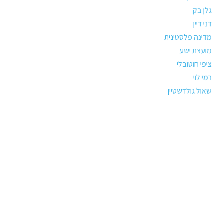
גלן בק
דני דיין
מדינה פלסטינית
מועצת ישע
ציפי חוטובלי
רמי לוי
שאול גולדשטיין