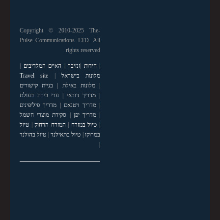
Copyright © 2010-2025 The-
Pulse Communications LTD. All
rights reserved
|
חידות
|
זנזיבר
|
האיים המלדיבים
|
מלונות בישראל
|
Travel site
|
מלונות באילת
|
בניית קישורים
|
מדריך דובאי
|
ערי בירה בעולם
|
מדריך ויטנאם
|
מדריך פיליפינים
|
מדריך יפן
|
סקירת מוצרי חשמל
|
טיול במזרח
|
המזרח הרחוק
|
טיול
במרוקו
|
טיול בתאילנד
|
טיול בהולנד
|