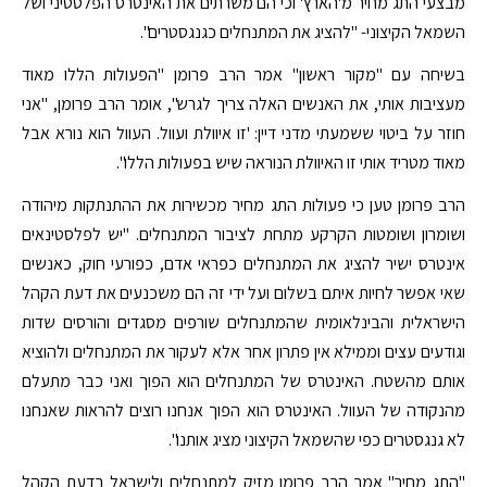
מבצעי התג מחיר מ'הארץ' וכי הם משרתים את האינטרס הפלסטיני ושל
השמאל הקיצוני- "להציג את המתנחלים כגנגסטרים".
בשיחה עם "מקור ראשון" אמר הרב פרומן "הפעולות הללו מאוד
מעציבות אותי, את האנשים האלה צריך לגרש", אומר הרב פרומן, "אני
חוזר על ביטוי ששמעתי מדני דיין: 'זו איוולת ועוול. העוול הוא נורא אבל
מאוד מטריד אותי זו האיוולת הנוראה שיש בפעולות הללו".
הרב פרומן טען כי פעולות התג מחיר מכשירות את ההתנתקות מיהודה
ושומרון ושומטות הקרקע מתחת לציבור המתנחלים. "יש לפלסטינאים
אינטרס ישיר להציג את המתנחלים כפראי אדם, כפורעי חוק, כאנשים
שאי אפשר לחיות איתם בשלום ועל ידי זה הם משכנעים את דעת הקהל
הישראלית והבינלאומית שהמתנחלים שורפים מסגדים והורסים שדות
וגודעים עצים וממילא אין פתרון אחר אלא לעקור את המתנחלים ולהוציא
אותם מהשטח. האינטרס של המתנחלים הוא הפוך ואני כבר מתעלם
מהנקודה של העוול. האינטרס הוא הפוך אנחנו רוצים להראות שאנחנו
לא גנגסטרים כפי שהשמאל הקיצוני מציג אותנו".
"התג מחיר" אמר הרב פרומן מזיק למתנחלים ולישראל בדעת הקהל