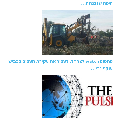
היפה שנבנתה…
מחסום watch לצה''ל: לעצור את עקירת העצים בכביש
עוקף נבי…