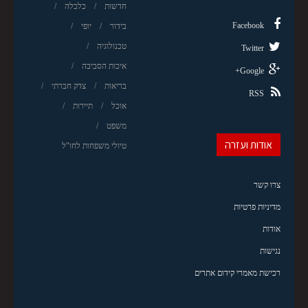
חדשות
כלכלה
Facebook
בידור
יופי
טכנולוגיה
Twitter
איכות הסביבה
Google+
בריאות
צדק חברתי
RSS
אוכל
תיירות
משפט
אודות ועזרה
טיולי משפחות לחו"ל
צרו קשר
מדיניות פרטיות
אודות
נגישות
רכישת מאמרי קידום אתרים