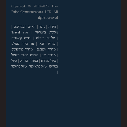
Copyright © 2010-2025 The-
Pulse Communications LTD. All
rights reserved
|
חידות
|
זנזיבר
|
האיים המלדיבים
|
מלונות בישראל
|
Travel site
|
מלונות באילת
|
בניית קישורים
|
מדריך דובאי
|
ערי בירה בעולם
|
מדריך ויטנאם
|
מדריך פיליפינים
|
מדריך יפן
|
סקירת מוצרי חשמל
|
טיול במזרח
|
המזרח הרחוק
|
טיול
במרוקו
|
טיול בתאילנד
|
טיול בהולנד
|