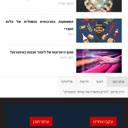
הדופק הפלילי
המשמעות התרבותית והסמלית של הלוח
העברי
דעות
מהם היתרונות של לימוד תכנות באינטרנט?
דופק החינוך
אתם כאן:
ראשי
חדשות
פוליטיקה
הרב פרומן: "לגרש מהארץ את שורפי המסגדים"
עקבו אחרינו
ערוצי תוכן