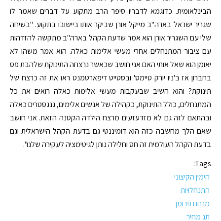
הבינלאומית. כדוגמא לדבריו סיפר הרב מתקוע על דברים שאמר לו
שגריר ישראל בארה"ב מייקל אורן שביקר אותו ביישובו בתקוע. "בשיחה
שלי עם השגריר אורן הוא אמר שדעת הקהל בארה"ב מתקשה להזדהות
עם ציבור המתנחלים אחרי מעשי אלימות כאלה. הוא אמר משהו לא
יאומן הוא שאל אותי האם אני חושב שכאשר נרצחה התינוקת שלהבת פס
בחברון אז ב'ניו יורק טיימס' ובסטייט דיפארטמנט ראו את זה כרצח של
תינוקת? והוא השיב שבעקבות מעשי אלימות כאלה רואים את כל
המתנחלים, כולל התינוקת, כקהילה של אנשים אלימים, גנגסטרים כאלה
ובהתאם לזה גם לא מזדעזעים מרצח הילדה הקטנה הזאת. אני חושב
שאם הלך מחשבה כזה הוא דומיננטי גם בדעת הקהל הישראלית וגם
בדעת הקהל העולמית זה חס וחלילה נותן לגיטימציה לעקירה שלנו".
Tags:
הימין הקיצוני
התנחלויות
מנחם פרומן
תג מחיר