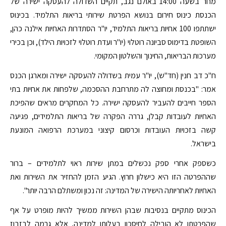
מחר בשעה 14:00 באולם נגב, תקיים השדולה להעסקה ישירה של
הכנסת כינוס חירום בנושא הפרטת שירותי בריאות התלמיד. בכינוס
ישתתפו 100 אחיות בריאות התלמיד, יו"ר הסתדרות האחיות אילנה כהן,
השופטת בדימוס סביונה רוטלוי (יו"ר ועדת רוטלוי לזכויות הילד), וכן בכירי
מערכות הבריאות, החינוך והשלטון המקומי.
ח"כ דב חנין (חד"ש), יו"ר עמית בשדולה להעסקה ישירה ומארגן הכנס
אמר: "בכנסת ומחוצה לה מתרחבת ההסכמה, שלפחות את אחיות בתי
הספר חייבים להעביר להעסקה ישירה. כל המחקרים מראים שהפיכת
האחיות לעובדות קבלן, גררה הפקרה של בריאות התלמידים, פגיעה
קשה בזכויות העובדות וכרסום קיצוני במערכת הרפואה המונעת
בישראל.
כשספק אחרי ספק נכשלים במתן שירות ראוי לתלמידים – ברור
שההפרטה הזו היא כישלון חרוץ. הגיע הזמן להחזיר את השירות ואת
האחיות לאחריותה הישירה של המדינה: זה נכון ומשתלם הרבה יותר".
הכינוס מתקיים בנסיבות שבהן השירות ממשיך להיות מופרט על אף
שהפרטתו לא הובילה לחיסכון בעלותו למדינה, אלא גרמה לבזבוז