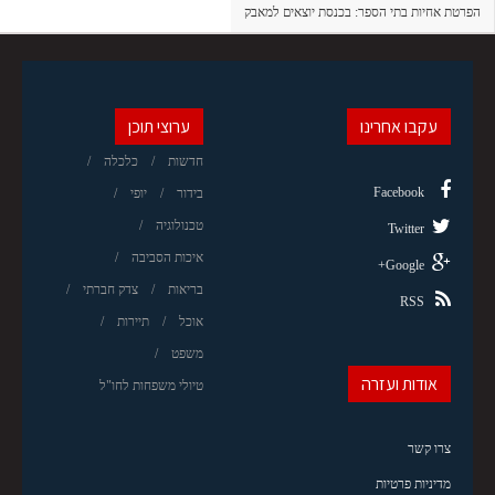
הפרטת אחיות בתי הספר: בכנסת יוצאים למאבק
עקבו אחרינו
ערוצי תוכן
חדשות
כלכלה
Facebook
בידור
יופי
טכנולוגיה
Twitter
איכות הסביבה
Google+
בריאות
צדק חברתי
RSS
אוכל
תיירות
משפט
אודות ועזרה
טיולי משפחות לחו"ל
צרו קשר
מדיניות פרטיות