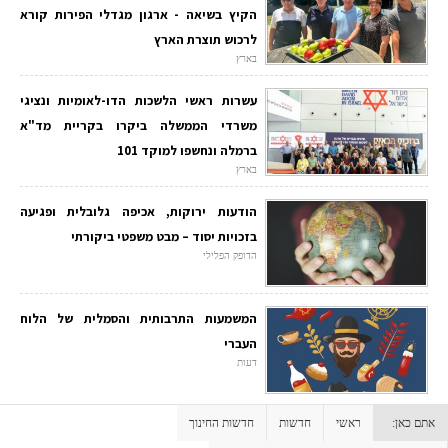
הקיץ בשיאה - ארגון מגדלי הפירות קורא
לרכוש תוצרת הארץ
בארץ
עשרות ראשי הלשכות הדו-לאומיות ונציגי
משרדי הממשלה ביקרו בקריית מד"א
ברמלה ונחשפו למוקד 101
בארץ
הודעות ירוקות, אכיפה גלובלית ופגיעה
בזכויות יסוד – מבט משפטי ביקורתי
הדופק הפלילי
המשמעות התרבותית והסמלית של הלוח
העברי
דעות
אתם כאן:
ראשי
חדשות
חדשות החינוך