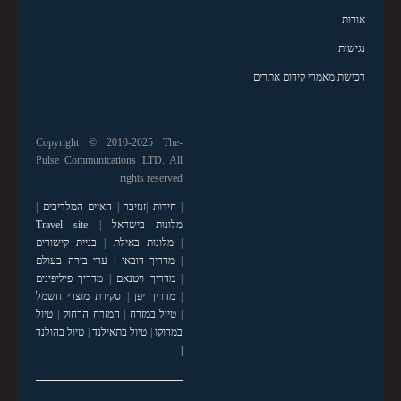
אודות
נגישות
רכישת מאמרי קידום אתרים
Copyright © 2010-2025 The-
Pulse Communications LTD. All
rights reserved
|
חידות
|
זנזיבר
|
האיים המלדיבים
|
מלונות בישראל
|
Travel site
|
מלונות באילת
|
בניית קישורים
|
מדריך דובאי
|
ערי בירה בעולם
|
מדריך ויטנאם
|
מדריך פיליפינים
|
מדריך יפן
|
סקירת מוצרי חשמל
|
טיול במזרח
|
המזרח הרחוק
|
טיול
במרוקו
|
טיול בתאילנד
|
טיול בהולנד
|