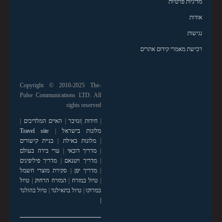
מדיניות פרטיות
אודות
נגישות
רכישת מאמרי קידום אתרים
Copyright © 2010-2025 The-
Pulse Communications LTD. All
rights reserved
|
חידות
|
זנזיבר
|
האיים המלדיבים
|
מלונות בישראל
|
Travel site
|
מלונות באילת
|
בניית קישורים
|
מדריך דובאי
|
ערי בירה בעולם
|
מדריך ויטנאם
|
מדריך פיליפינים
|
מדריך יפן
|
סקירת מוצרי חשמל
|
טיול במזרח
|
המזרח הרחוק
|
טיול
במרוקו
|
טיול בתאילנד
|
טיול בהולנד
|