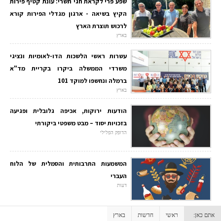
שפע פרי לקראת חגי תשרי: עונת קטיף פירות
הקיץ בשיאה - ארגון מגדלי הפירות קורא
לרכוש תוצרת הארץ
בארץ
עשרות ראשי הלשכות הדו-לאומיות ונציגי
משרדי הממשלה ביקרו בקריית מד"א
ברמלה ונחשפו למוקד 101
בארץ
הודעות ירוקות, אכיפה גלובלית ופגיעה
בזכויות יסוד – מבט משפטי ביקורתי
הדופק הפלילי
המשמעות התרבותית והסמלית של הלוח
העברי
דעות
אתם כאן:
ראשי
חדשות
בארץ