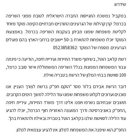
שידרש.
במקביל נמשכת התגייסות החברה הישראלית לטובת מפוני השריפה
בכרמל: קרן קהילות של הגרעינים התורניים-חברתיים הקימה מוקד מיוחד
לקליטת משפחות שפונו מביתן בעקבות השריפה בכרמל. באמצעות
המוקד יוכלו משפחות להתארח ב-50 יישובים ברחבי הארץ בהם פועלים
הגרעינים. מספרו של המוקד :0523858362
רשת קלאב הוטל, בשיתוף משרד התיירות ועיריית חיפה, הודיעה כי פינתה
עבור המשפחות המפונות בגלל השריפה המשתוללת איזור סובב כרמל,
100 סוויטות בבתי המלון של הרשת בטבריה ואילת.
דובר הרשת אבירם בלזר מסר "הוקם חפ"ק ברשת לצורך העניין. אנו
מוכנים וערוכים לקלוט משפחות שפונו עוד הלילה למשך הימים הקרובים.
תושבים שבתיהם נשרפו ויופנו אלינו דרך משרד התיירות, עיריית חיפה
,החפ"ק באוניברסיטה ודרך המועצה האזורית חוף הכרמל, יוכלו להגיע
עוד הלילה לסוויטות שלנו בקלאב הוטל בטבריה ובאילת ולהתארח בהן".
החפ"ק הוא שיפנה את המשפחות למלון. אין להגיע עצמאית למלון.