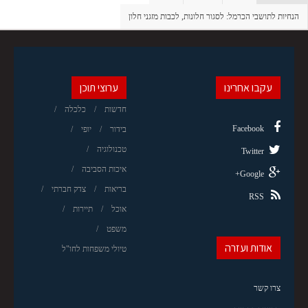
הנחיות לתושבי הכרמל: לסגור חלונות, לכבות מזגני חלון
עקבו אחרינו
ערוצי תוכן
חדשות
כלכלה
Facebook
בידור
יופי
טכנולוגיה
Twitter
איכות הסביבה
Google+
בריאות
צדק חברתי
RSS
אוכל
תיירות
משפט
אודות ועזרה
טיולי משפחות לחו"ל
צרו קשר