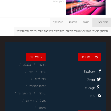
דופק החינוך
אתם כאן:
ראשי
חדשות
פוליטיקה
המדען הראשי שפוטר ממשרד החינוך: באקדמיה בישראל ישנם בוגדים וגיס חמישי
עקבו אחרינו
ערוצי תוכן
חדשות
כלכלה
Facebook
בידור
יופי
טכנולוגיה
Twitter
איכות הסביבה
Google+
בריאות
צדק חברתי
RSS
אוכל
תיירות
משפט