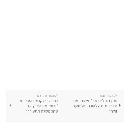
למאמר הבא
למאמר הקודם
חסון נגד ליברמן: "משעבד את
דפני ליף לקראת העצרת:
נכסי המדינה לטובת פוליטיקה
"נרעיד את הארץ עד
זולה"
שהממשלה תתעורר"