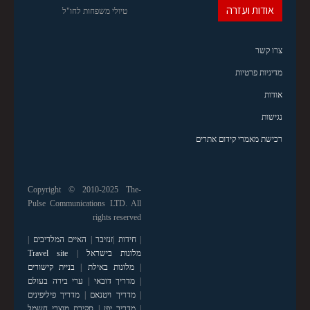
אודות ועזרה
טיולי משפחות לחו"ל
צרו קשר
מדיניות פרטיות
אודות
נגישות
רכישת מאמרי קידום אתרים
Copyright © 2010-2025 The-
Pulse Communications LTD. All
rights reserved
|
חידות
|
זנזיבר
|
האיים המלדיבים
|
מלונות בישראל
|
Travel site
|
מלונות באילת
|
בניית קישורים
|
מדריך דובאי
|
ערי בירה בעולם
|
מדריך ויטנאם
|
מדריך פיליפינים
|
מדריך יפן
|
סקירת מוצרי חשמל