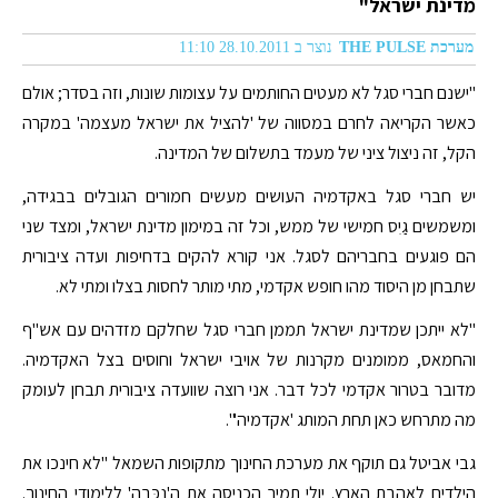
מדינת ישראל"
מערכת THE PULSE
נוצר ב 28.10.2011 11:10
"ישנם חברי סגל לא מעטים החותמים על עצומות שונות, וזה בסדר; אולם
כאשר הקריאה לחרם במסווה של 'להציל את ישראל מעצמה' במקרה
הקל, זה ניצול ציני של מעמד בתשלום של המדינה.
יש חברי סגל באקדמיה העושים מעשים חמורים הגובלים בבגידה,
ומשמשים גַיִס חמישי של ממש, וכל זה במימון מדינת ישראל, ומצד שני
הם פוגעים בחבריהם לסגל. אני קורא להקים בדחיפות ועדה ציבורית
שתבחן מן היסוד מהו חופש אקדמי, מתי מותר לחסות בצלו ומתי לא.
"לא ייתכן שמדינת ישראל תממן חברי סגל שחלקם מזדהים עם אש"ף
והחמאס, ממומנים מקרנות של אויבי ישראל וחוסים בצל האקדמיה.
מדובר בטרור אקדמי לכל דבר. אני רוצה שוועדה ציבורית תבחן לעומק
מה מתרחש כאן תחת המותג 'אקדמיה'".
גבי אביטל גם תוקף את מערכת החינוך מתקופות השמאל "לא חינכו את
הילדים לאהבת הארץ. יולי תמיר הכניסה את ה'נכּבה' ללימודי החינוך.