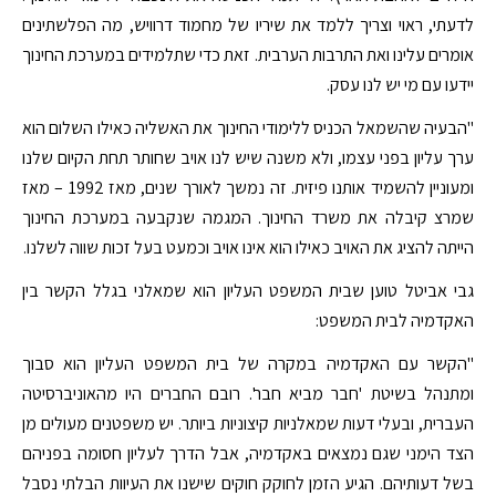
לדעתי, ראוי וצריך ללמד את שיריו של מחמוד דרוויש, מה הפלשתינים
אומרים עלינו ואת התרבות הערבית. זאת כדי שתלמידים במערכת החינוך
יידעו עם מי יש לנו עסק.
"הבעיה שהשמאל הכניס ללימודי החינוך את האשליה כאילו השלום הוא
ערך עליון בפני עצמו, ולא משנה שיש לנו אויב שחותר תחת הקיום שלנו
ומעוניין להשמיד אותנו פיזית. זה נמשך לאורך שנים, מאז 1992 – מאז
שמרצ קיבלה את משרד החינוך. המגמה שנקבעה במערכת החינוך
הייתה להציג את האויב כאילו הוא אינו אויב וכמעט בעל זכות שווה לשלנו.
גבי אביטל טוען שבית המשפט העליון הוא שמאלני בגלל הקשר בין
האקדמיה לבית המשפט:
"הקשר עם האקדמיה במקרה של בית המשפט העליון הוא סבוך
ומתנהל בשיטת 'חבר מביא חבר'. רובם החברים היו מהאוניברסיטה
העברית, ובעלי דעות שמאלניות קיצוניות ביותר. יש משפטנים מעולים מן
הצד הימני שגם נמצאים באקדמיה, אבל הדרך לעליון חסומה בפניהם
בשל דעותיהם. הגיע הזמן לחוקק חוקים שישנו את העיוות הבלתי נסבל