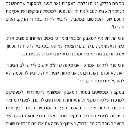
מחירים בדלק, במים ובלחם. בעקבות זאת הגענו למסקנה שהממשלה
הגזימה ולא ניתן לסבול את זה יותר. פנינו לממשלה וביקשנו שתאמץ את
הסכם שכר המינימום ובמקביל ולהביא לירידה במחירי הדלק, המים
והלחם".
עיני התייחס אף למאבק הציבורי ואמר כי בימים האחרונים פונים אלינו
כשרות אלפי אנשים שרוצים להצטרף למחאה במקביל להכרזת הסכסוך
אנו פותחים בצעדי מחאה ומתכננים אף עצרת גדולה בכיכר רבין.
עיני פנה לרה"מ ואמר כי "אני מקווה שרה"מ יקשיב לרחשי לב הציבור.
זאת לא זכותך זאת חובתך. אני מקווה שניתן יהיה להגיע להסכמה ולא
להפעיל את סכסוך העבודה".
במקביל ממשיכים במטה המאבק המשותף להסתדרות, למעסיקים
למרכז השלטון המקומי ולהתאחדות הסטודנטים להיערך לצעדי המחאה
השונים. המטה אף ידון בהכנת העצרת המרכזית בכיכר רבין. יריית
הפתיחה לצעדי המחאה תתקיים מחר כאשר בוגרי תנועת הנוער של
הנוער העובד והלומד "דרור", בשיתוף פעולה עם ארגונים חברתיים שונים