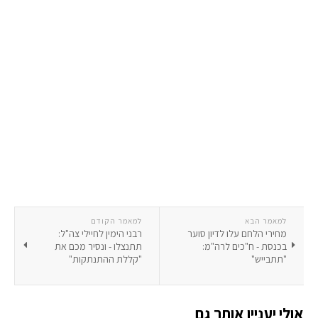
למאמר הבא
למאמר הקודם
מחירי הלחם עלו לדיון סוער
רבני הימין לחיילי צה"ל:
בכנסת - ח"כים לרה"מ:
תתנצלו - ונסיר מכם את
"תתבייש"
"קללת ההתנתקות"
אולי יעניין אותך גם