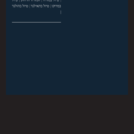
|
טיול במזרח
|
המזרח הרחוק
|
טיול
במרוקו
|
טיול בתאילנד
|
טיול בהולנד
|