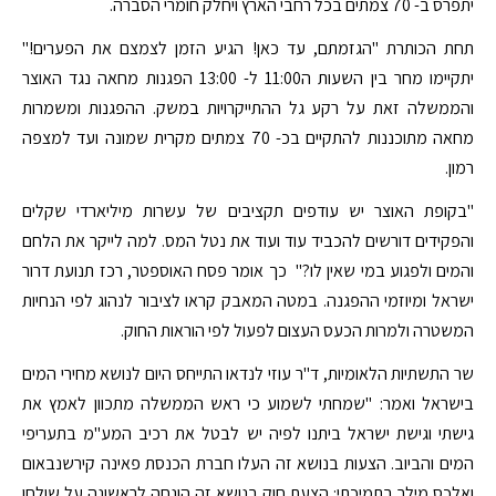
יתפרס ב- 70 צמתים בכל רחבי הארץ ויחלק חומרי הסברה.
תחת הכותרת "הגזמתם, עד כאן! הגיע הזמן לצמצם את הפערים!"
יתקיימו מחר בין השעות ה11:00 ל- 13:00 הפגנות מחאה נגד האוצר
והממשלה זאת על רקע גל ההתייקרויות במשק. ההפגנות ומשמרות
מחאה מתוכננות להתקיים בכ- 70 צמתים מקרית שמונה ועד למצפה
רמון.
"בקופת האוצר יש עודפים תקציבים של עשרות מיליארדי שקלים
והפקידים דורשים להכביד עוד ועוד את נטל המס. למה לייקר את הלחם
והמים ולפגוע במי שאין לו?" כך אומר פסח האוספטר, רכז תנועת דרור
ישראל ומיוזמי ההפגנה. במטה המאבק קראו לציבור לנהוג לפי הנחיות
המשטרה ולמרות הכעס העצום לפעול לפי הוראות החוק.
שר התשתיות הלאומיות, ד"ר עוזי לנדאו התייחס היום לנושא מחירי המים
בישראל ואמר: "שמחתי לשמוע כי ראש הממשלה מתכוון לאמץ את
גישתי וגישת ישראל ביתנו לפיה יש לבטל את רכיב המע"מ בתעריפי
המים והביוב. הצעות בנושא זה העלו חברת הכנסת פאינה קירשנבאום
ואלכס מילר בתמיכתי: הצעת חוק בנושא זה הונחה לראשונה על שולחן