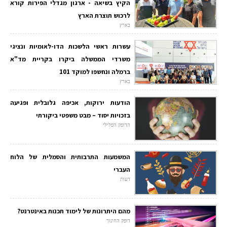
הקיץ בשיאה - ארגון מגדלי הפירות קורא
לרכוש תוצרת הארץ
בארץ
עשרות ראשי הלשכות הדו-לאומיות ונציגי
משרדי הממשלה ביקרו בקריית מד"א
ברמלה ונחשפו למוקד 101
בארץ
הודעות ירוקות, אכיפה גלובלית ופגיעה
בזכויות יסוד – מבט משפטי ביקורתי
הדופק הפלילי
המשמעות התרבותית והסמלית של הלוח
העברי
דעות
מהם היתרונות של לימוד תכנות באינטרנט?
דופק החינוך