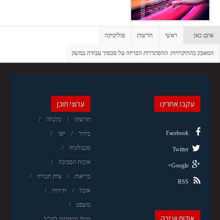
אתם כאן:
ראשי
חדשות
פוליטיקה
המאבק בהתיקרויות: ההסתדרות הכריזה על סכסוך עבודה במשק
עקבו אחרינו
ערוצי תוכן
חדשות
כלכלה
Facebook
בידור
יופי
טכנולוגיה
Twitter
איכות הסביבה
Google+
בריאות
צדק חברתי
RSS
אוכל
תיירות
משפט
אודות ועזרה
טיולי משפחות לחו"ל