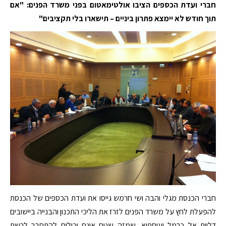
חברי ועדת הכספים הציבו אולטימאטום בפני משרד הפנים: "אם
תוך חודש לא יימצא פתרון ביניים – תישארו בלי תקציבים"
חברי הכנסת מגלי והבה ושי חרמש גייסו את ועדת הכספים של הכנסת
להפעלת לחץ על משרד הפנים לזרז את הליכי התכנון והבנייה ביישובים
דליית אל כרמל ועוספיא, שמזה שנים אינם יכולים להתחבר לרשת