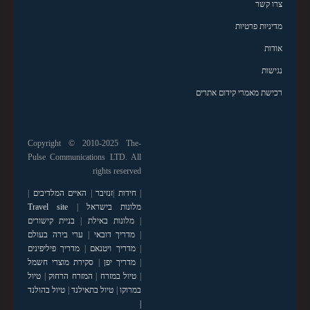
צרו קשר
מדיניות פרטיות
אודות
נגישות
רכישת מאמרי קידום אתרים
Copyright © 2010-2025 The-
Pulse Communications LTD. All
rights reserved
|
חידות
|
זנזיבר
|
האיים המלדיבים
|
מלונות בישראל
|
Travel site
|
מלונות באילת
|
בניית קישורים
|
מדריך דובאי
|
ערי בירה בעולם
|
מדריך ויטנאם
|
מדריך פיליפינים
|
מדריך יפן
|
סקירת מוצרי חשמל
|
טיול במזרח
|
המזרח הרחוק
|
טיול
במרוקו
|
טיול בתאילנד
|
טיול בהולנד
|