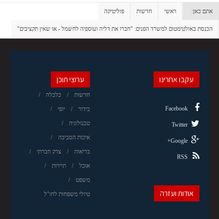
אתם כאן:
ראשי
חדשות
פוליטיקה
הכנסת באולטימטום למשרד הפנים: "חברו את דליה ועוספיה לחשמל - או שאין תקציבים"
עקבו אחרינו
ערוצי תוכן
חדשות
כלכלה
Facebook
בידור
יופי
טכנולוגיה
Twitter
איכות הסביבה
Google+
בריאות
צדק חברתי
RSS
אוכל
תיירות
משפט
אודות ועזרה
טיולי משפחות לחו"ל