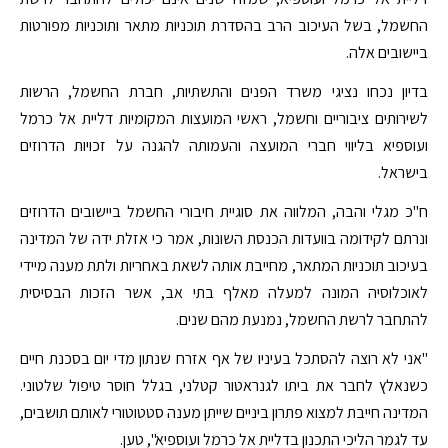
החשמל, בשל העיכוב הרב בהסדרת תוכניות מתאר ותוכניות מפורטות
ביישובים אלה.
בדיון נכחו נציגי משרד הפנים והתשתיות, חברת החשמל, הרשות
לשירותים ציבוריים וחשמל, ראשי המועצות המקומיות דליית אל כרמל
ועוספיא בליווי חברי המועצה והעמותה להגנה על זכויות הדרוזים
בישראל.
ח"כ מגלי והבה, המלווה את סוגיית חיבורי החשמל ביישובים הדרוזים
ונרתם לקידומה בוועדות הכנסת השונות, אמר כי אזלת ידה של המדינה
בעיכוב תוכניות המתאר, מחייבת אותה לשאת באחריות ולתת מענה מיידי
לאוכלוסיה המונה למעלה מאלף בתי אב, אשר הזכות הבסיסית
להתחבר לרשת החשמל, נמנעת מהם שנים.
"אני לא רוצה להסתכל בעיניו של אף אזרח שנתון מדי יום בסכנת חיים
כשנאלץ לחבר את ביתו לגנראטור קטלני, בגלל חוסר טיפול שלטוני.
המדינה חייבת למצוא פתרון ביניים שייתן מענה סטטוטורי לאותם תושבים,
עד לגמר הליכי התכנון בדליית אל כרמל ועוספיא", טען.