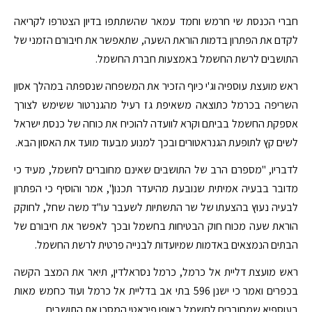
חברי הכנסת שי חרמש וחמד עמאר שהשתתפו בדיון הצטרפו לקריאה
לקדם את הפתרון בדמות הוראת השעה, שתאפשר את חיבורם הזמני של
התושבים לרשת החשמל באמצעות חברת החשמל.
ראש מועצת עוספיה וג'י כיוף הזכיר את המשפחה שנספתה במהלך אסון
השריפה בכרמל כתוצאה משאיפת גז רעיל מהגנרטור ששימש לצורך
אספקת החשמל בביתם וקרא לוועדה להוכיח את כוחה של כנסת ישראל
לשים קץ לתופעת הגנראטורים ובכך למנוע מבעוד מועד את האסון הבא.
לדבריו, "מספרם הרב של התושבים שאינם מחוברים לחשמל, מעיד כי
מדובר בבעיה אמיתית שנובעת מהיעדר תכנון", אמר והוסיף כי הפתרון
לבעיה נעוץ בהצעתו של שר התשתיות לשעבר עו"ד משה שחל, לחוקק
הוראת שעה מכוח חוק הבטיחות בחשמל ובכך לאפשר את חיבורם של
הבתים הנמצאים באדמות שמיועדות לבנייה פרטית לרשת החשמל.
ראש מועצת דליית אל כרמל, כרמל נסראלדין, תיאר את המצב הקשה
בכפרים ואמר כי ישנן 596 בתי אב בדליית אל כרמל ועוד כחמש מאות
בעוספיא שמחוברים לחשמל באופן פיראטי המסכן את התושבים.