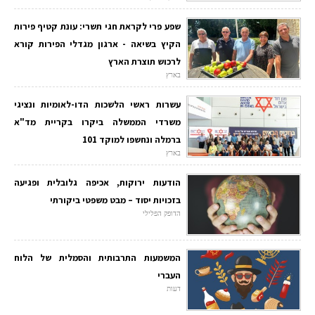
שפע פרי לקראת חגי תשרי: עונת קטיף פירות
הקיץ בשיאה - ארגון מגדלי הפירות קורא
לרכוש תוצרת הארץ
בארץ
עשרות ראשי הלשכות הדו-לאומיות ונציגי
משרדי הממשלה ביקרו בקריית מד"א
ברמלה ונחשפו למוקד 101
בארץ
הודעות ירוקות, אכיפה גלובלית ופגיעה
בזכויות יסוד – מבט משפטי ביקורתי
הדופק הפלילי
המשמעות התרבותית והסמלית של הלוח
העברי
דעות