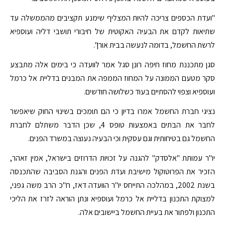
"ועדת הכספים צריכה להיות המצליף שימנע תקציבים מהממשלה עד
שתיאות לקדם את הבעיה האקוטית של חיבורי תושבי דליה ועוספיא
לרשת החשמל, בדומה לנעשה בבית אורן".
סגן מתכננת מחוז חיפה רונן סגל אמר לוועדה כי בימים אלה מתבצע
סקר מטעם הממונה על המחוז הממפה את המבנים בדליית אל כרמל
ועוספיא וצפוי להסתיים בעוד כשלושה חודשים.
נציגי חברת החשמל אמרו בדיון כי הם תומכים בשינוי החוק שיאפשר
לחבר את הבתים באמצעות טופס 4, שכן הדבר משתלם לחברת
החשמל גם בטיחותית וגם עסקית וכי הבעיה נעוצה במשרד הפנים.
יו"ר עמותת "אלסדק" להגנה על זכויות הדרוזים בישראל, אמין זאהר,
הזכיר את הפרוטוקול מישיבת ועדת הפנים והגנת הסביבה שהתכנסה
בשנת 2002, במהלכה התייחס יו"ר הוועדה דאז, ח"כ הרב משה גפני,
למצוקת התכנון בדליית אל כרמל ועוספיא ונתן הוראה לזרז את הליכי
התכנון ולפתור את בעיית החשמל ביישובים אלה.