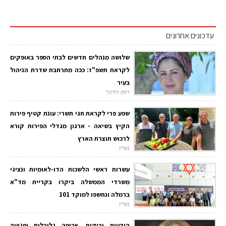
עדכונים אחרונים
שלושה מנהלים חדשים לבתי הספר באופקים
לקראת תשפ"ז: ככה מתרחבת שדרת הניהול
בעיר
דופק החינוך
שפע פרי לקראת חגי תשרי: עונת קטיף פירות
הקיץ בשיאה - ארגון מגדלי הפירות קורא
לרכוש תוצרת הארץ
בארץ
עשרות ראשי הלשכות הדו-לאומיות ונציגי
משרדי הממשלה ביקרו בקריית מד"א
ברמלה ונחשפו למוקד 101
בארץ
הודעות ירוקות, אכיפה גלובלית ופגיעה