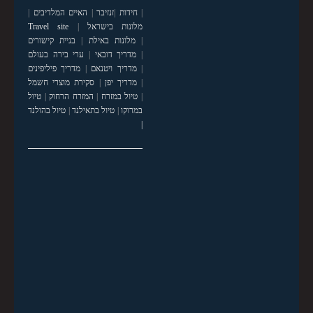
|
חידות
|
זנזיבר
|
האיים המלדיבים
|
מלונות בישראל
|
Travel site
|
מלונות באילת
|
בניית קישורים
|
מדריך דובאי
|
ערי בירה בעולם
|
מדריך ויטנאם
|
מדריך פיליפינים
|
מדריך יפן
|
סקירת מוצרי חשמל
|
טיול במזרח
|
המזרח הרחוק
|
טיול
במרוקו
|
טיול בתאילנד
|
טיול בהולנד
|