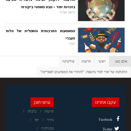
בזכויות יסוד – מבט משפטי ביקורתי
הדופק הפלילי
המשמעות התרבותית והסמלית של הלוח
העברי
דעות
אתם כאן:
ראשי
חדשות
פוליטיקה
ההקלטה של יאיר לפיד נחשפת: "להחזיר את המסתננים לאפריקה"
עקבו אחרינו
ערוצי תוכן
חדשות
כלכלה
Facebook
בידור
יופי
טכנולוגיה
Twitter