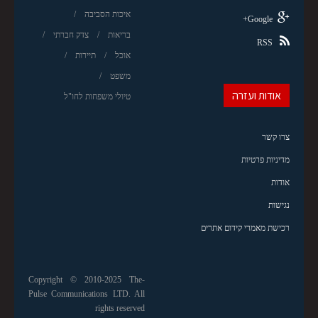
איכות הסביבה
Google+
בריאות
צדק חברתי
RSS
אוכל
תיירות
משפט
אודות ועזרה
טיולי משפחות לחו"ל
צרו קשר
מדיניות פרטיות
אודות
נגישות
רכישת מאמרי קידום אתרים
Copyright © 2010-2025 The-
Pulse Communications LTD. All
rights reserved