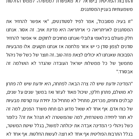
והתרבות הפוליטית בישראל לא מאפשרת לממשלה לממש החלטות
משמעותיות בעניין המסתננים.
"זו בעיה מסובכת", אמר לפיד לסטודנטים, "אי אפשר להחזיר את
המסתננים לאריתריאה כי אריתריאה היא מדינת אויב. זה אסור. אנחנו
חלק מעולם בינלאומי וגלובלי ואנחנו מחויבים לחוקים. אי אפשר להחזיר
סודנים לצפון סודן כי יש אזור מלחמה אז אנחנו תקועים. אלו מהבעיות
הסבוכות שאנחנו לא יכולים לצאת מזה טוב..זה תוצר של כשל של ניהול
מתמשך של כל ממשלות ישראל העובדה שהגדר לא הושלמה זה
אבסורד."
"המדינה יודעת שיש לה צרה הבאה לפתחה, היא יודעת שיש לה פתרון
לא מושלם, פתרון חלקי, שיכול מאוד לעזור ואז במשך שנים על שנים,
קבלנים וחוזים, מכרזים, מתחיל לא מתחיל וכו'. יחידת עוז קורסת מבעיות
של כוח אדם. אף אחד לא שואל מדוע הם תחת משרד הפנים, למה זה
לא חוזר ליחידה משטרתית, למה שהמשטרה לא תנהל את זה? כלומר
כשל ניהולי כי המדינה אבדה את יכולתה למשול, בגלל שיטת המשטר,
בגלל התרבות הפוליטית אף אחד לא רוצה לעשות החלטות. אף אחד לא