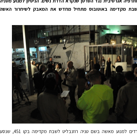
תרפיה אגרסיבית נגד הסרטן שנקרא הדרת נשים. הניסיון למנוע מטניה
לשבת מקדימה באוטובוס מתחיל מחדש את המאבק לשיחרור האשה
אמש ניסו חרדים למנוע מאשה בשם טניה רוזנבליט לשבת מקדימה בקו 451, שנס