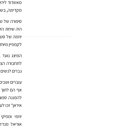
מאשדוד לירוש
מקדימה, בשל
סיפורה של טנ
יוזמה של סטו
לקמפיין מיוח
המיצג נועד 
לתחבורה הציב
גברים לנשים 
עוברים ושבים
אף הם לתוך 
להפגנה ספונט
איראן" זכו לע
אוריאל מנדלס