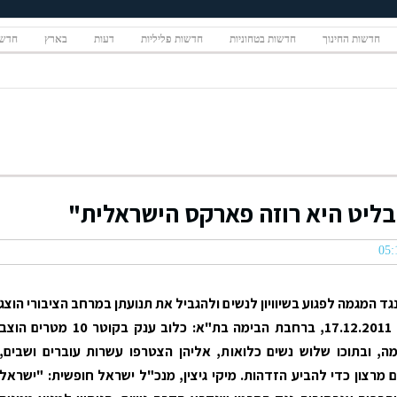
חדשות החינוך
חדשות בטחוניות
חדשות פליליות
דעות
בארץ
חדשו
נבליט היא רוזה פארקס הישראלית"
ד המגמה לפגוע בשיוויון לנשים ולהגביל את תנועתן במרחב הציבורי הוצג
במוצ"ש, ה- 17.12.2011, ברחבת הבימה בת"א: כלוב ענק בקוטר 10 מטרים הוצב
, ובתוכו שלוש נשים כלואות, אליהן הצטרפו עשרות עוברים ושבים,
 מרצון כדי להביע הזדהות. מיקי גיצין, מנכ"ל ישראל חופשית: "ישראל