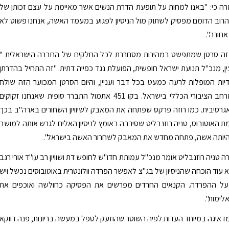
רה כי: "באנו למחות על תופעת הדרת הנשים אשר מאיימת על עצם זכותן של
ן. הרוב הדומם מפסיק לשתוק מול הניסיון לפגוע במעמד האשה, אנחנו פשוט לא
אחורה".
זה סרטן שמתפשט במהירות מסחררת לכל החלקים של החברה הישראלית "
צין, מנכ"ל תנועת ישראל חופשית, הפועלת נגד כפייה דתית. "זה התחיל בהדרתן
ות המופלות לרעה כמעט בכל דבר ועניין, והיום הסרטן המכוער הזה שולח
גרורות גם למרחב הציבורי הכללי בישראל. בקו 451 אתמול התברר סופית שאנחנו זקוקים
גרסיבית. כמו רוזה פרקס שפתחה את המאבק לשיוויון השחורים בארה"ב בכך
האוטובוס, טניה רוזנבליט שסירבה באומץ לניסיון האלים לגרש אותה למושב
היותה אשה, פתחה מחדש את המאבק לשחרור האשה בישראל".
טניה רוזנבליט אומר מנכ"ל עמותת חדו"ש לחופש דת ושוויון רב עו"ד אורי רגב
עוד הוכחה שהניסיון של בג"צ לאפשר הפרדה וולונטרית באוטובוסים נכשל ויש
על ההפרדה. הקנאים החרדים מפרשים את הפסיקה כחולשה ואוכפים את
אלימות".
מדאיגה במיוחד העדות לפיה השוטר שהוזעק לטפל במעשה בריונות, פנה דווקא