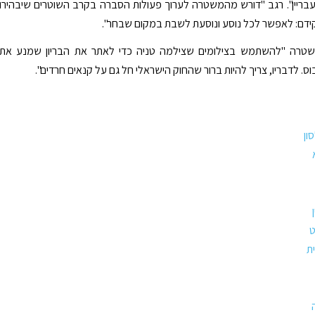
עבריין". רגב "דורש מהמשטרה לערוך פעולות הסברה בקרב השוטרים שיבהירו
דם: לאפשר לכל נוסע ונוסעת לשבת במקום שבחר".
טרה "להשתמש בצילומים שצילמה טניה כדי לאתר את הבריון שמנע את
ס. לדבריו, צריך להיות ברור שהחוק הישראלי חל גם על קנאים חרדים".
ון
ט
ת