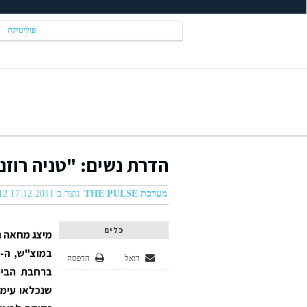
פוליטיקה
הדרת נשים: "טניה רוז
מערכת THE PULSE
נוצר ב 17.12.2011 05:12
כלים
מיצג מחאה נג
דואל
הדפסה
ברחבת הבימה
שנכלאו עימם