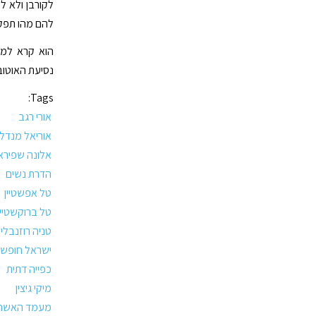
לקורבן ולא ל
להם מהו תפקי
הוא קרא למש
נסיעת האוטובו
Tags:
אורי רגב
אוריאל מנדלס
אלונה שפירא
הדרת נשים
טל אפשטיין
טל ברוקשטיין
טניה רוזנבלי
ישראל חופשי
כפייה דתית
מיקי גיצין
מעמד האשה