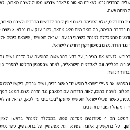
לים. החרדים גרמו לעצירת האוטובוס לאחר שדרשו מטניה לשבת מאחור, ולא
 היותה אשה.
יה רוזנבליט, שלא הסכימה בשום אופן לוותר לדרישות החרדים ולשבת מאחור,
היה שיחת היום ברחבת הבימה, בה הוצב היום מיצג מחאה, כלוב ענק שבו נכלאו 3 נשים 
דנטים מהמכללה למנהל בשיתוף תנועת "ישראל חופשית", שיוצאת בימים אלו
ד נגד הדרת נשים במימון הקרן החדשה לישראל.
בפירוש לזעזע את הציבור, על רקע התפשטות התופעה של הדרת נשים גם
ורית הכללית וגם לאקדמיה הישראלית, לאחר שבטכניון החליטו להפריד בין
בחדר הכושר.
 הפתיעו את פעילי "ישראל חופשית" כאשר רבים, נשים וגברים, ביקשו להיכנס
הכלוב ולשבת בתוכו, לאות הזדהות עם המאבק נגד הדרת נשים. המיצג הפך
נית, כאשר פעילי ישראל חופשית שזעקו "ביבי ביבי עד לכאן, ישראל זה לא
ידוד מקהל העוברים והשבים.
יוזמי ומפיקי המיצג הם 4 סטודנטים מסדנת ספוט במכללה למנהל בראשון לציון:
ון, טל ברוקשטיין, אלונה שפירא וטל אפשטיין. טל ברוקשטיין, סטודנטית