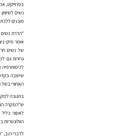
בפרוייקט, אמ
נשים לשיוויו
מוכנים ללכת 
"הדרת נשים 
אומר מיקי גי
של נשים חרדי
לכימותרפיה א
שישבה בקדמת 
האחורי בשל 
בתגובה למקרה 
ש"המקרה הוא 
לאסור כליל 
הוולונטריות ב
לדברי רגב, "