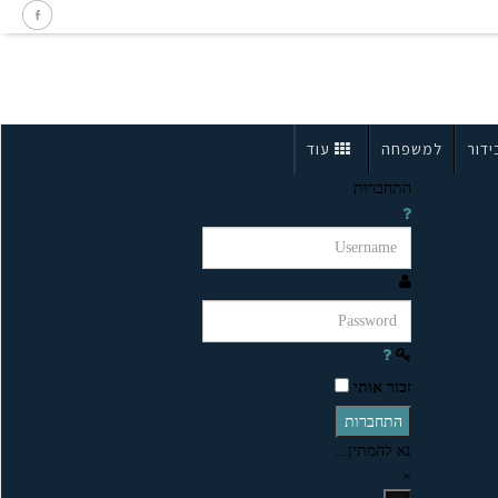
ידור
למשפחה
עוד
התחברות
זכור אותי
התחברות
נא להמתין...
×