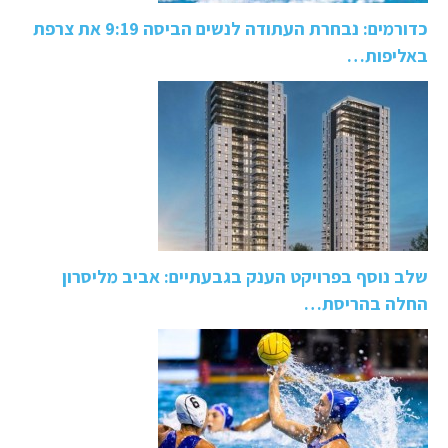
כדורמים: נבחרת העתודה לנשים הביסה 9:19 את צרפת
באליפות…
שלב נוסף בפרויקט הענק בגבעתיים: אביב מליסרון
החלה בהריסת…