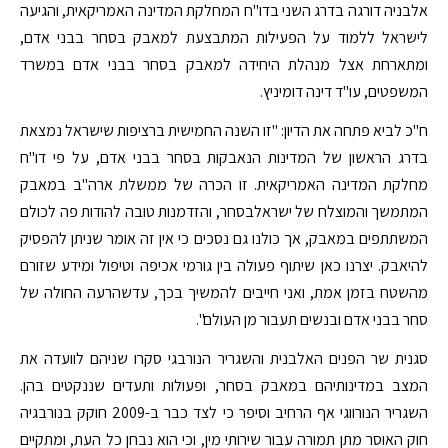
אלבניה דורגה בדרג השני בדו"ח המחלקת המדינה האמריקאית, והגיעה
לישראל ללמוד על הפעילות המתבצעת למאבק בסחר בבני אדם,
ומתארחת אצל מנהלת היחידה למאבק בסחר בבני אדם במשרד
המשפטים, עו"ד דינה דומיניץ.
ח"כ לביא פתחה את הדיון: "זו השנה החמישית ברציפות שישראל נמצאת
בדרג הראשון של המדינות הנאבקות בסחר בבני אדם, על פי דו"ח
מחלקת המדינה האמריקאית. זו הכרה של ממשלת ארה"ב במאבק
המתמשך והמוצלח של ישראלבסחר, והזדמנות טובה להודות פה לכולם
המשתתפים במאבק, אך כולנו גם נסכים כי אין זה אומר שניתן להפסיק
להיאבק. יצרנו כאן שיתוף פעולה בין גורמי אכיפה וטיפול ומידע שזורם
מהשטח בזמן אמת, ואני חייבים להמשיך בכך, עדשהרעה החולה של
סחר בבני אדם ובנשים תעבור מן העולם".
סגנית שר הפנים האלבנית והשגריר הנורבגי סקרו שניהם לוועדה את
המצב במדינותיהם במאבק בסחר, ופעולות ותעדים שננקטים בהן.
השגריר הנורווגי אף הרחיב וסיפר כי לצד כבר ב-2009 חוקק בנורבגיה
חוק האוסר מתן תמורה עבור שירותי מין, וכי הוא נבחן כל העת, ומתקיים