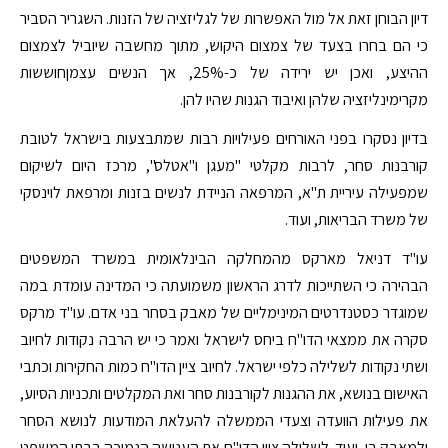
דיון הבוחן זאת אל מול האפשרות של לגליזציה של הזנות. השגריר הסביר
כי הם בחרו בצעד של צמצום היקוש, מתוך מחשבה שיוביל לצמצום
ההיצע, ואכן יש ירידה של כ-25%, אך הנשים עצמןחוששות
מקרימינליזציה שלהן ואיבוד הגנות שהיו להן.
בדיון נסקרו בפני האורחים פעילויות רבות שמתבצעות בישראל לטובת
קורבנות סחר, לרבות מקלטי "מעגן ו"אטלס", מרכז היום לשיקום
שמפעילה עיריית ת"א, המרפאה הניידת לנשים בזנות ומרפאת לוינסקי
של משרד הבריאות, ועוד.
עו"ד דניאל מארקס מהמחלקה הבינלאומית במשרד המשפטים
הבהירה כי השתייכות לדרג הראשון משמועתה כי המדינה עומדת במה
שמוגדר כסטנדרטים המינימליים של מאבק בסחר בני אדם. עו"ד מרקס
סקרה את ממצאי הדו"ח ביחס לישראל ואמר כי יש הרבה נקודות לחיוב
ושתי נקודות לשלילה כלפי ישראל. לחיוב ציין הדו"ח כמות החקירות וכתבי
האישום בנושא, את ההגנות לקורבנות סחר ואת המקלטים ותכניות הסיוע,
את פעילות הוועדה וצעדי הממשלה להעלאת המודעות לנושא הסחר
ולמאבק בו, ועוד. לשלילה ציין הדו"ח את הענישה הנמוכה בבתי המשפט