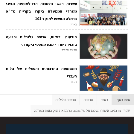
עשרות ראשי הלשכות הדו-לאומיות ונציגי
משרדי הממשלה ביקרו בקריית מד"א
ברמלה ונחשפו למוקד 101
בארץ
הודעות ירוקות, אכיפה גלובלית ופגיעה
בזכויות יסוד – מבט משפטי ביקורתי
הדופק הפלילי
המשמעות התרבותית והסמלית של הלוח
העברי
דעות
אתם כאן:
ראשי
חדשות
חדשות פליליות
שגריר נורבגיה: איסור תשלום על מין צמצם ברבע את שוק הזנות במדינה