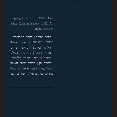
Copyright © 2010-2025 The-
Pulse Communications LTD. All
rights reserved
|
חידות
|
זנזיבר
|
האיים המלדיבים
|
מלונות בישראל
|
Travel site
|
מלונות באילת
|
בניית קישורים
|
מדריך דובאי
|
ערי בירה בעולם
|
מדריך ויטנאם
|
מדריך פיליפינים
|
מדריך יפן
|
סקירת מוצרי חשמל
|
טיול במזרח
|
המזרח הרחוק
|
טיול
במרוקו
|
טיול בתאילנד
|
טיול בהולנד
|