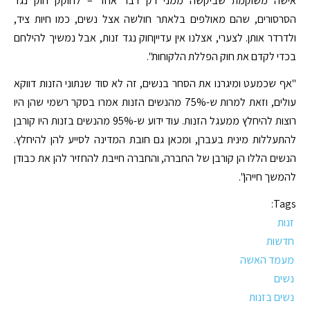
אישה משוקמת שביקשה ממני רק דבר אחד – לחוקק חוק נגד
הסרסורים, שהם מאולפים בלאתר חולשה אצל נשים, כמו חיות ציד,
ולדרדר אותן. לצערי, אצלנו אין עדייןחוק נגד זנות, אבל נמשיך להילחם
בכדי לקדם את חוק הפללת הלקוחות".
"אף שכמעט ומיגרנו את הסחר בנשים, זה לא סוד שנתוני הזנות דווקא
עולים, וזאת למרות ש-75% מהנשים הזנות אמרו בסקר רשמי שהן היו
רוצות להיחלץ ממעגל הזנות. עוד ידוע ש-95% מהנשים בזנות היו קורבן
להתעללות מינית בעברן, ומכאן גם חובת המדינה לסייע להן להיחלץ.
הנשים הללו הן קורבן של החברה, והחברה חייבת להחזיר להן את כבודן
להמשך חייהן".
Tags:
זנות
חדשות
מעמד האשה
נשים
נשים בזנות