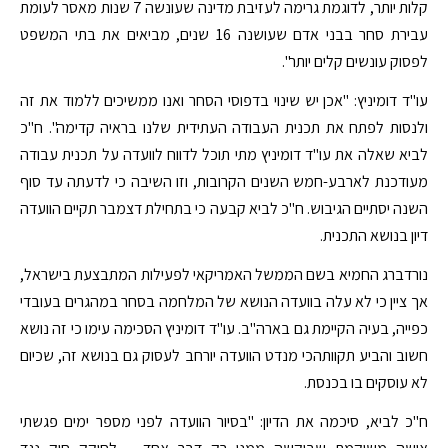
קלות יותר, לדוגמת גרימה לעזיבת מדינה שעונשה 7 שנות מאסר לעומת
עבירת סחר בבני אדם שעושנה 16 שנים, מביאים את בתי המשפט
לפסוק עונשים קלים יותר".
עו"ד דומיניץ: "אכן יש שינוי בדפוסי הסחר ואנו ממשיכים ללמוד את זה
ולנסות לפתח את תכנית העבודה העתידית שלנו בראיה קדימה". ח"כ
לביא שאלה את עו"ד דומיניץ מתי תוכל לדווח לוועדה על תכנית עבודה
מעודכנת לארבע-חמש השנים הקרובות, וזו השיבה כי לדעתה עד סוף
השנה יסתיים הגיבוש. ח"כ לביא קבעה כי בתחילת דצמבר תקיים הוועדה
דיון בנושא התכנית.
נורדברג החמיא בשם הממשל האמריקאי לפעילות המתבצעת בישראל,
אך ציין כי לא עלה בוועדה הנושא של המלחמה בסחר במהגרים בעובדי
כפייה, בעיה הקיימת גם בארה"ב. עו"ד דומיניץ הסכימה עימו כי זה נושא
חשוב והביע תקוותהכי מנדט הוועדה יורחב לעסוק גם בנושא זה, שכיום
לא עוסקים בו בכנסת.
ח"כ לביא, סיכמה את הדיון: "בסיור הוועדה לפני מספר ימים פגשתי