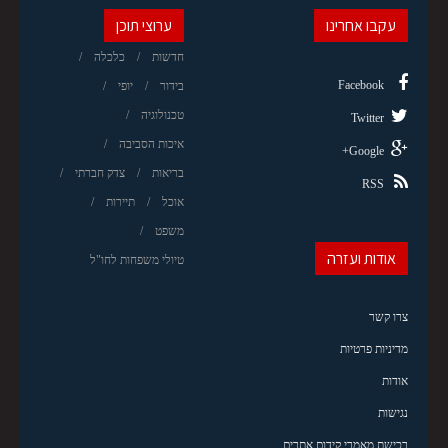
עקבו אחרינו
ערוצי תוכן
חדשות
כלכלה
Facebook
בידור
יופי
טכנולוגיה
Twitter
איכות הסביבה
Google+
בריאות
צדק חברתי
RSS
אוכל
תיירות
משפט
אודות ועזרה
טיולי משפחות לחו"ל
צרו קשר
מדיניות פרטיות
אודות
נגישות
רכישת מאמרי קידום אתרים