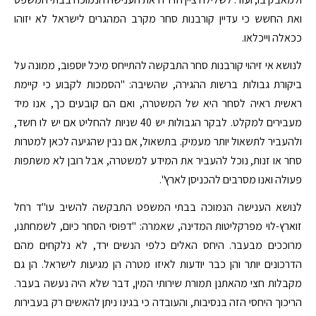
ואת החשש כי עדיין קורבנות סחר מקרב המהגרים לישראל לא יזוהו
ככאלה וייכלאו.
לנושא אי זיהוי קורבנות סחר התבקשה להתייחס מיכל יוספוב, ממונה על
ביקורת גבולות ברשות ההגירה, שהשיבה: "הסמכות לקבוע כי קיימת
ראשית ראיה לסחר היא של המשטרה, ואם הם קובעים כך, אנו מיד
מעבירים למקלט. לבקר הגבולות יש 40 שניות להחליט אם יש לו חשד,
ולהעביר לתשאול יותר מעמיק. בתשאול, אם נבין שהגיעה לכאן למטרות
סחר או זנות, נוכל להעביר את המידע למשטרה, אבל רובן לא משתפות
פעולה ואנו מסרבים להכניסן לארץ".
לנושא הענישה הנמוכה בבתי המשפט התבקשה להשיב עו"ד רחל
זוארץ-לוי מפרקליטות המדינה, שאמרה: "דפוסי הסחר כיום, לשמחתנו,
מרוככים מבעבר. היחס האלים כלפי הנשים ירד, לא נלקחים מהם
הדרכונים יותר והן כבר יודעות לאיזו מטרה הן מגיעות לישראל. הן גם
מקבלות חצי מהאתנן תמורת שירותי המין, דבר שלא היה נעשה בעבר.
הריכוך היחסי הזה בנסיבות, והעובדה כי בגינו ניתן להאשים רק בעבירות