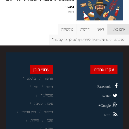
העברי
דעות
אתם כאן:
ראשי
חדשות
פוליטיקה
הארגונים החברתיים יזכירו לשטייניץ: "גם לך אין קביעות"
עקבו אחרינו
ערוצי תוכן
חדשות
כלכלה
Facebook
בידור
יופי
טכנולוגיה
Twitter
איכות הסביבה
Google+
בריאות
צדק חברתי
RSS
אוכל
תיירות
משפט