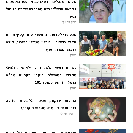
שלושה מנהלים חדשים לבתי הספר באופקים
לקראת תשפ"ז: ככה מתרחבת שדרת הניהול
בעיר
דופק החינוך
שפע פרי לקראת חגי תשרי: עונת קטיף פירות
הקיץ בשיאה - ארגון מגדלי הפירות קורא
לרכוש תוצרת הארץ
בארץ
עשרות ראשי הלשכות הדו-לאומיות ונציגי
משרדי הממשלה ביקרו בקריית מד"א
ברמלה ונחשפו למוקד 101
בארץ
הודעות ירוקות, אכיפה גלובלית ופגיעה
בזכויות יסוד – מבט משפטי ביקורתי
הדופק הפלילי
המשמעות התרבותית והסמלית של הלוח