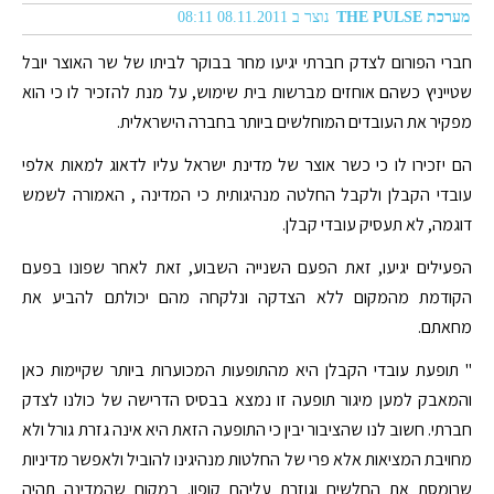
מערכת THE PULSE
נוצר ב 08.11.2011 08:11
חברי הפורום לצדק חברתי יגיעו מחר בבוקר לביתו של שר האוצר יובל
שטייניץ כשהם אוחזים מברשות בית שימוש, על מנת להזכיר לו כי הוא
מפקיר את העובדים המוחלשים ביותר בחברה הישראלית.
הם יזכירו לו כי כשר אוצר של מדינת ישראל עליו לדאוג למאות אלפי
עובדי הקבלן ולקבל החלטה מנהיגותית כי המדינה , האמורה לשמש
דוגמה, לא תעסיק עובדי קבלן.
הפעילים יגיעו, זאת הפעם השנייה השבוע, זאת לאחר שפונו בפעם
הקודמת מהמקום ללא הצדקה ונלקחה מהם יכולתם להביע את
מחאתם.
" תופעת עובדי הקבלן היא מהתופעות המכוערות ביותר שקיימות כאן
והמאבק למען מיגור תופעה זו נמצא בבסיס הדרישה של כולנו לצדק
חברתי. חשוב לנו שהציבור יבין כי התופעה הזאת היא אינה גזרת גורל ולא
מחויבת המציאות אלא פרי של החלטות מנהיגינו להוביל ולאפשר מדיניות
שרומסת את החלשים וגוזרת עליהם קופון. במקום שהמדינה תהיה