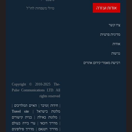
אודות ועזרה
טיולי משפחות לחו"ל
צרו קשר
מדיניות פרטיות
אודות
נגישות
רכישת מאמרי קידום אתרים
Copyright © 2010-2025 The-
Pulse Communications LTD. All
rights reserved
|
חידות
|
זנזיבר
|
האיים המלדיבים
|
מלונות בישראל
|
Travel site
|
מלונות באילת
|
בניית קישורים
|
מדריך דובאי
|
ערי בירה בעולם
|
מדריך ויטנאם
|
מדריך פיליפינים