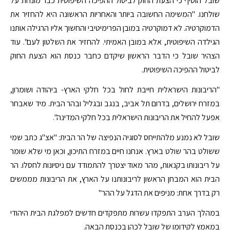
שובל הוסיף כי הצעת החוק לביטול ההפיכה השיפוטית כבר מונחת על
שולחנו. "המשימה החשובה ביותר והאחריות הראשונה היא להחזיר את
הדמוקרטיה. לא דמוקרטיה במובן הפרימיטיבי והחשוך אליו הרגילה אותנו
הגילדה השיפוטית, אלא במובן האמיתי. להחזיר את השלטון לעם". עוד
הצהיר שובל כי הדבר הראשון שיקדם כחבר כנסת הוא הצעת החוק
לביטול ההפיכה השיפוטית.
"הריבונות הישראלית חייבת לחול בכל חלקי הארץ- ביהודה ושומרון,
במזרח ירושלים, בדרום תל אביב, בנגב ובגליל ובהר הבית. מיד שאבחר
אפעל להחיל את הריבונות הישראלית בכל חלקי המדינה".
שובל לא נמנע מלהתייחס לסוגיה הנפיצה של הר הבית: "אצ"ג כתב שמי
ששולט בהר שולט בארץ. אנחנו חיים במזרח התיכון, וכאן מי שלא שומר
על ריבונותו בקנאות, מהר מאוד יצטרך להתמודד עם ניסיונות לחסלו. הר
הבית הוא המבחן הראשון לריבונותנו על הארץ, את הריבונות מממשים
רק בדרך אחת: מניפים את הדגל על ההר"
במהלך הערב התפקדו עשרות מתפקדים חדשים למפלגת הבית היהודי
במאמץ לקידומו של שובל לכהן בכנסת הבאה.