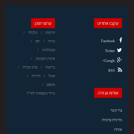
עקבו אחרינו
ערוצי תוכן
חדשות
כלכלה
Facebook
בידור
יופי
טכנולוגיה
Twitter
איכות הסביבה
Google+
בריאות
צדק חברתי
RSS
אוכל
תיירות
משפט
אודות ועזרה
טיולי משפחות לחו"ל
צרו קשר
מדיניות פרטיות
אודות