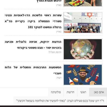
לרכוש תוצרת הארץ
בארץ
עשרות ראשי הלשכות הדו-לאומיות ונציגי
משרדי הממשלה ביקרו בקריית מד"א
ברמלה ונחשפו למוקד 101
בארץ
הודעות ירוקות, אכיפה גלובלית ופגיעה
בזכויות יסוד – מבט משפטי ביקורתי
הדופק הפלילי
המשמעות התרבותית והסמלית של הלוח
העברי
דעות
אתם כאן:
ראשי
חדשות
פוליטיקה
ד"ר רונן שובל בכנס פעילים הערב: "באתי להמשיך את המלחמה בשמאל הקיצוני"