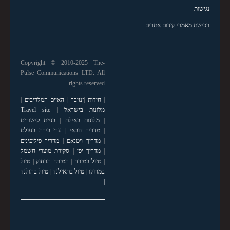
נגישות
רכישת מאמרי קידום אתרים
Copyright © 2010-2025 The-
Pulse Communications LTD. All
rights reserved
|
חידות
|
זנזיבר
|
האיים המלדיבים
|
מלונות בישראל
|
Travel site
|
מלונות באילת
|
בניית קישורים
|
מדריך דובאי
|
ערי בירה בעולם
|
מדריך ויטנאם
|
מדריך פיליפינים
|
מדריך יפן
|
סקירת מוצרי חשמל
|
טיול במזרח
|
המזרח הרחוק
|
טיול
במרוקו
|
טיול בתאילנד
|
טיול בהולנד
|