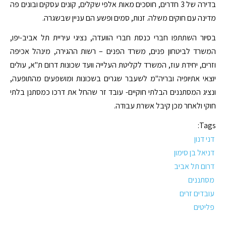
בדירה של 3 חדרים, חוסכים מאות אלפי שקלים, קונים עסקים ובונים פה
מדינה עם חוקים משלה. זנות, סמים ופשע הם עניין שבשגרה.
בסיור השתתפו חברי כנסת חברי הוועדה, נציגי עיריית תל אביב-יפו,
המשרד לביטחון פנים, משרד הפנים – רשות ההגירה, מינהל אכיפה
וזרים, יחידת עוז, המשרד לקליטת העלייה וועד שכונות דרום ת"א, עולים
יוצאי אתיופיה ובריה"מ לשעבר שגרים בשכונות ומושפעים מהתופעה,
ונציג המסתננים הבלתי חוקיים- עובד זר שהחל את דרכו כמסתנן בלתי
חוקי ולאחר מכן קיבל אשרת עבודה.
Tags:
דני דנון
דניאל בן סימון
דרום תל אביב
מסתננים
עובדים זרים
פליטים