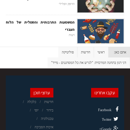
הדופק הפלילי
המשמעות התרבותית והסמלית של הלוח
העברי
דעות
אתם כאן:
ראשי
חדשות
פוליטיקה
דני דנון בתחנה המרכזית: "לגרש את כל המסתננים - מייד"
עקבו אחרינו
ערוצי תוכן
חדשות
כלכלה
Facebook
בידור
יופי
טכנולוגיה
Twitter
איכות הסביבה
Google+