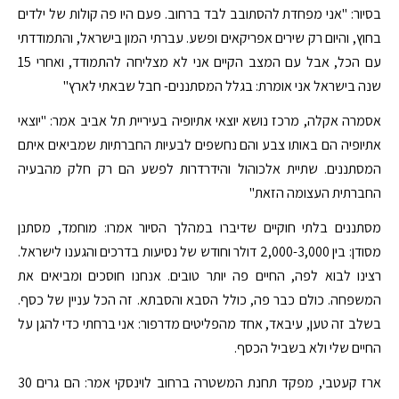
בסיור: "אני מפחדת להסתובב לבד ברחוב. פעם היו פה קולות של ילדים
בחוץ, והיום רק שירים אפריקאים ופשע. עברתי המון בישראל, והתמודדתי
עם הכל, אבל עם המצב הקיים אני לא מצליחה להתמודד, ואחרי 15
שנה בישראל אני אומרת: בגלל המסתננים- חבל שבאתי לארץ"
אסמרה אקלה, מרכז נושא יוצאי אתיופיה בעיריית תל אביב אמר: "יוצאי
אתיופיה הם באותו צבע והם נחשפים לבעיות החברתיות שמביאים איתם
המסתננים. שתיית אלכוהול והידרדרות לפשע הם רק חלק מהבעיה
החברתית העצומה הזאת"
מסתננים בלתי חוקיים שדיברו במהלך הסיור אמרו: מוחמד, מסתנן
מסודן: בין 2,000-3,000 דולר וחודש של נסיעות בדרכים והגענו לישראל.
רצינו לבוא לפה, החיים פה יותר טובים. אנחנו חוסכים ומביאים את
המשפחה. כולם כבר פה, כולל הסבא והסבתא. זה הכל עניין של כסף.
בשלב זה טען, עיבאד, אחד מהפליטים מדרפור: אני ברחתי כדי להגן על
החיים שלי ולא בשביל הכסף.
ארז קעטבי, מפקד תחנת המשטרה ברחוב לוינסקי אמר: הם גרים 30