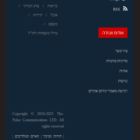
בריאות
צדק חברתי
RSS
אוכל
תיירות
משפט
אודות ועזרה
טיולי משפחות לחו"ל
צרו קשר
מדיניות פרטיות
אודות
נגישות
רכישת מאמרי קידום אתרים
Copyright © 2010-2025 The-
Pulse Communications LTD. All
rights reserved
|
חידות
|
זנזיבר
|
האיים המלדיבים
|