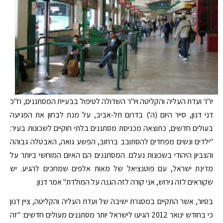
יו"ר ועדת העליה והקליטה ויו"ר השדולה לטיפול בבעיית המסתננים, ח"כ
דני דנון, סייר היום (ה') בדרום תל-אביב, על מנת לבחון את הפגיעה
בעולים חדשים, כתוצאה מכניסת מסתננים בלתי חוקיים לשכונות בעיר:
"ילדים ונשים מפחדים להסתובב ברחוב, הפשע גואה, האבטלה גבוהה
והצביון היהודי בשכונות נעלם. המסתננים הם האיום המוחשי ביותר על
מדינת ישראל, עם פוטנציאל של מאות אלפים שמחכים להגיע. יש
שקוראים לזה גירוש, אני קורה לזה הגנה על המולדת" אמר דנון.
בסיור, אשר התקיים במסגרת ישיבה של ועדת העליה והקליטה, ציין דנון
כי בחודש ינואר 2012 הגיעו לישראל יותר מסתננים מעולים חדשים: "זה