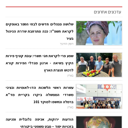
עדכונים אחרונים
שלושה מנהלים חדשים לבתי הספר באופקים
לקראת תשפ"ז: ככה מתרחבת שדרת הניהול
בעיר
דופק החינוך
שפע פרי לקראת חגי תשרי: עונת קטיף פירות
הקיץ בשיאה - ארגון מגדלי הפירות קורא
לרכוש תוצרת הארץ
בארץ
עשרות ראשי הלשכות הדו-לאומיות ונציגי
משרדי הממשלה ביקרו בקריית מד"א
ברמלה ונחשפו למוקד 101
בארץ
הודעות ירוקות, אכיפה גלובלית ופגיעה
בזכויות יסוד – מבט משפטי ביקורתי