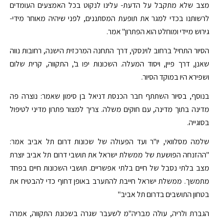
מצב שלא מתקבל על הדעת- עלינו לנקוט בכל האמצעים העומדים
לרשותנו בכדי למגר את תופעת המסתננים, לפני שיהיה מאוחר מידי-
גירוש מיידי ומוחלט הוא הפתרון" אמר.
הסיור התחיל ברחוב לוינסקי, דרך התחנה המרכזית הישנה, רחובות נווה
שאנן, דרך פיין, ויסוד המעלה. השכונות יפו ב', התקווה, קרית שלום
ושפירא היו במוקד הסיור.
בנוסף, בסיור השתתף חבר הכנסת דניאל בן סימון שאמר: נוצרה פה
מדינה בתוך מדינה, עם חוקים משלה. צריך למצור פתרון מדיני לטיפול
בסוגייה.
שלמה מסלוואי, יו"ר ועד הפעולה של שכונות דרום תל אביב אמר:
"ההזנחה הפושעת של ממשלת ישראל את תושבי דרום תל אביב יוצרת
מצב בלתי נסבל של חיים בלתי אפשריים. תושבי השכונות חיים בפחד
מתמשך. ממשלת ישראל חייבת להתערב באופן דחוף כדי להבטיח את
בטחון התושבים בדרום תל אביב"
הגברת ולריה, עולה מבריה"מ לשעבר שגרה בשכונת התקווה, אמרה