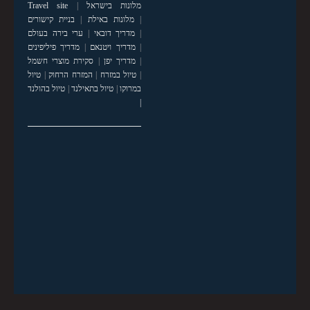
מלונות בישראל
|
Travel site
|
מלונות באילת
|
בניית קישורים
|
מדריך דובאי
|
ערי בירה בעולם
|
מדריך ויטנאם
|
מדריך פיליפינים
|
מדריך יפן
|
סקירת מוצרי חשמל
|
טיול במזרח
|
המזרח הרחוק
|
טיול
במרוקו
|
טיול בתאילנד
|
טיול בהולנד
|