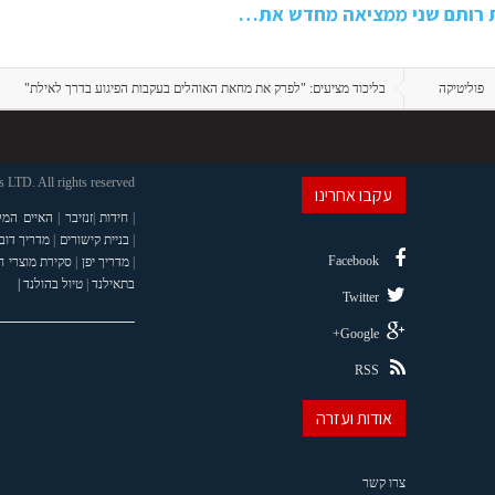
ת רותם שני ממציאה מחדש את…
פוליטיקה
בליכוד מציעים: "לפרק את מחאת האוהלים בעקבות הפיגוע בדרך לאילת"
LTD. All rights reserved
עקבו אחרינו
|
חידות
|
זנזיבר
|
האיים המל
|
בניית קישורים
|
מדריך דוב
Facebook
|
מדריך יפן
|
סקירת מוצרי 
בתאילנד
|
טיול בהולנד |
Twitter
Google+
RSS
אודות ועזרה
צרו קשר