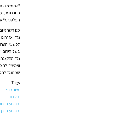
"הממשלה פוע
החברתיים, ו
הפלסטיני." א
סגן השר איוב
נגד אזרחים 
לפשעי הטרו
בשל היותם יש
נגד ההקצנה 
ואמשיך להיפ
שמתנגד להקצ
Tags:
איוב קרא
הליכוד
הפיגוע בדרום
הפיגוע בדרך