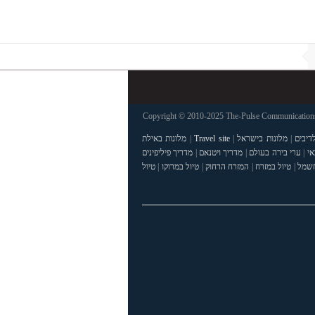
Copyright © 2010-2025 The-Pulse Communications 
דיבים
|
מלונות בישראל
|
Travel site
|
מלונות באילת
אי
|
ערי בירה בעולם
|
מדריך ויטנאם
|
מדריך פיליפינים
חשמל
|
טיול במזרח
|
המזרח הרחוק
|
טיול במרוקו
|
טיול