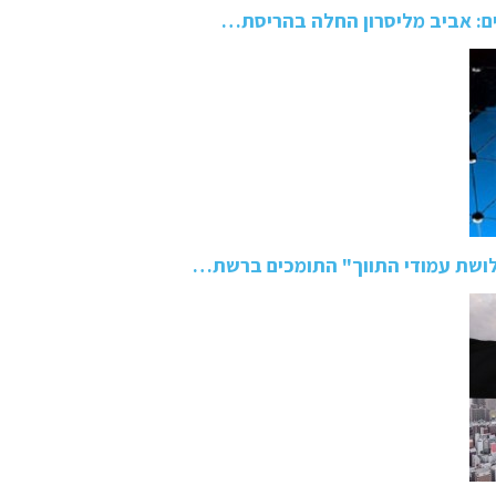
ם: אביב מליסרון החלה בהריסת…
ושת עמודי התווך" התומכים ברשת…