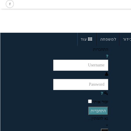
ידור
למשפחה
עוד
התחברות
זכור אותי
התחברות
נא להמתין...
×