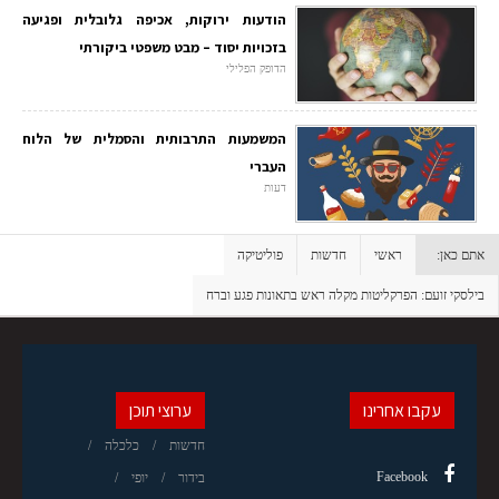
הודעות ירוקות, אכיפה גלובלית ופגיעה
בזכויות יסוד – מבט משפטי ביקורתי
הדופק הפלילי
המשמעות התרבותית והסמלית של הלוח
העברי
דעות
אתם כאן:
ראשי
חדשות
פוליטיקה
בילסקי זועם: הפרקליטות מקלה ראש בתאונות פגע וברח
עקבו אחרינו
ערוצי תוכן
חדשות
כלכלה
Facebook
בידור
יופי