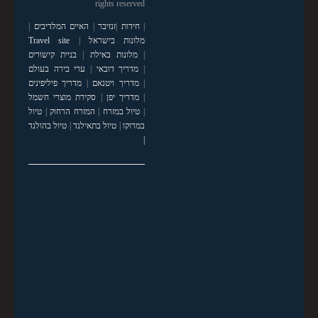
rights reserved
|
חידות
|
זנזיבר
|
האיים המלדיבים
|
מלונות בישראל
|
Travel site
|
מלונות באילת
|
בניית קישורים
|
מדריך דובאי
|
ערי בירה בעולם
|
מדריך ויטנאם
|
מדריך פיליפינים
|
מדריך יפן
|
סקירת מוצרי חשמל
|
טיול במזרח
|
המזרח הרחוק
|
טיול
במרוקו
|
טיול בתאילנד
|
טיול בהולנד
|