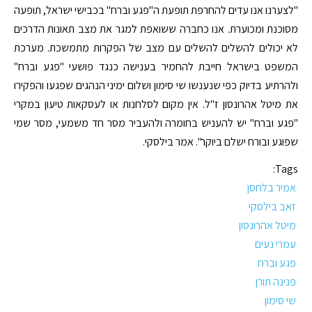
"לצערנו אנו עדים להחרפת תופעת ה"פגע וברח" בכבישי ישראל, תופעה
מסוכנת ומכוערת. אנו כחברה ששואפת למגר את מצב תאונות הדרכים
לא יכולים להשלים להשלים עם מצב של הפקרות מתמשכת. מערכת
המשפט בישראל חייבת להחמיר בענישה כנגד פושעי "פגע וברח"
ולהרתיע בדיוק כפי שנענשו שי סימון ושלום ימיני הנהגים שפגעו והפקירו
את מיטל אהרונסון ז"ל. אין מקום לסלחנות או לעסקאות טיעון במקרי
"פגע וברח" יש להעניש בחומרה ולהעביר מסר חד משמעי, מסר שמי
שפוגע ובורח ישלם ביוקר". אמר בילסקי.
Tags:
אמיר בלחסן
זאב בילסקי
מיטל אהרונסון
עמרי נעים
פגע וברח
פנינה תורן
שי סימון