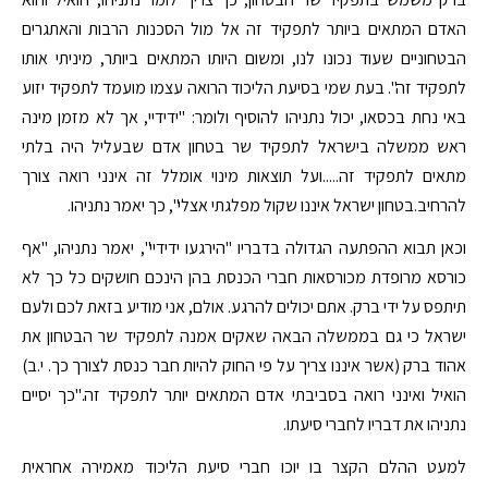
האדם המתאים ביותר לתפקיד זה אל מול הסכנות הרבות והאתגרים
הבטחוניים שעוד נכונו לנו, ומשום היותו המתאים ביותר, מיניתי אותו
לתפקיד זה". בעת שמי בסיעת הליכוד הרואה עצמו מועמד לתפקיד יזוע
באי נחת בכסאו, יכול נתניהו להוסיף ולומר: "ידידיי, אך לא מזמן מינה
ראש ממשלה בישראל לתפקיד שר בטחון אדם שבעליל היה בלתי
מתאים לתפקיד זה.....ועל תוצאות מינוי אומלל זה אינני רואה צורך
להרחיב.בטחון ישראל איננו שקול מפלגתי אצלי", כך יאמר נתניהו.
וכאן תבוא ההפתעה הגדולה בדבריו "הירגעו ידידיי", יאמר נתניהו, "אף
כורסא מרופדת מכורסאות חברי הכנסת בהן הינכם חושקים כל כך לא
תיתפס על ידי ברק. אתם יכולים להרגע. אולם, אני מודיע בזאת לכם ולעם
ישראל כי גם בממשלה הבאה שאקים אמנה לתפקיד שר הבטחון את
אהוד ברק (אשר איננו צריך על פי החוק להיות חבר כנסת לצורך כך. י.ב)
הואיל ואינני רואה בסביבתי אדם המתאים יותר לתפקיד זה."כך יסיים
נתניהו את דבריו לחברי סיעתו.
למעט ההלם הקצר בו יוכו חברי סיעת הליכוד מאמירה אחראית