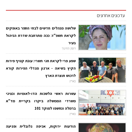
עדכונים אחרונים
שלושה מנהלים חדשים לבתי הספר באופקים
לקראת תשפ"ז: ככה מתרחבת שדרת הניהול
בעיר
דופק החינוך
שפע פרי לקראת חגי תשרי: עונת קטיף פירות
הקיץ בשיאה - ארגון מגדלי הפירות קורא
לרכוש תוצרת הארץ
בארץ
עשרות ראשי הלשכות הדו-לאומיות ונציגי
משרדי הממשלה ביקרו בקריית מד"א
ברמלה ונחשפו למוקד 101
בארץ
הודעות ירוקות, אכיפה גלובלית ופגיעה