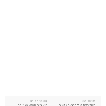
למאמר הבא
למאמר הקודם
חינוך חינם לגיל הרך - 27 שנים
תיאוריית האטצ'מנט: כך