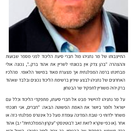
התייצבותו של מר נתניהו מול חברי סיעת הליכוד לפני מספר שבועות
וההצהרה "בהן צדק אין בכוונתי לשריין את אהוד ברק...", נכונה אולי
מבחינתו ברמה המפלגתית אך מצערת מאוד במישור הלאומי. מהלכיו
האחרונים של נתניהו לבצע שיריון ברשימת הליכוד נכונים ובלבד שאהוד
ברק יהיה משוריין לתפקיד שר הבטחון.
על מר נתניהו להיישיר מבט אל חברי סיעתו, מתפקדי הליכוד וכלל עם
ישראל ולומר ביושר את האמת הפשוטה הבאה: "חברים, אני חונכתי
משחר ילדותי כי טובת המדינה עומדת מעל כל אינטרס מפלגתי כזה או
אחר .(או כפי שקרא לזאת זאב ז'בוטינסקי "עקרון הממלכתיות" י.ב) אהוד
ברק משמש בתפקיד שר הבטחון, כך צריך לומר נתניהו, הואיל והוא