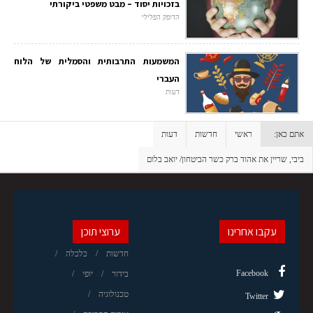
בזכויות יסוד – מבט משפטי ביקורתי
הדופק הפלילי
המשמעות התרבותית והסמלית של הלוח
העברי
דעות
אתם כאן:
ראשי
חדשות
דעות
ביבי, שריין את אהוד ברק כשר הביטחון/ יואב בלום
עקבו אחרינו
ערוצי תוכן
חדשות
כלכלה
Facebook
בידור
יופי
טכנולוגיה
Twitter