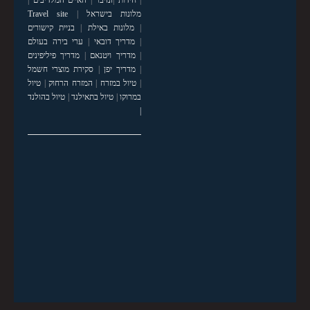
|
חידות
|
זנזיבר
|
האיים המלדיבים
|
מלונות בישראל
|
Travel site
|
מלונות באילת
|
בניית קישורים
|
מדריך דובאי
|
ערי בירה בעולם
|
מדריך ויטנאם
|
מדריך פיליפינים
|
מדריך יפן
|
סקירת מוצרי חשמל
|
טיול במזרח
|
המזרח הרחוק
|
טיול
במרוקו
|
טיול בתאילנד
|
טיול בהולנד
|