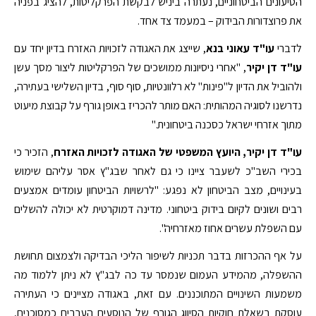
הטיעונים הביטחוניים, נעתרה ביניש לבקשת הפרקליטות, להציג בפניה
את פרוצדורות הבידוק – במעמד צד אחד.
לדברי
עו"ד עאוני בנא
, שייצג את האגודה לזכויות האזרח בדיון יחד עם
עו"ד דן יקיר
, "אחרי ניסיונות ממושכים של הפרקליטות ליצור מסך עשן
ולהוביל את הדיון ל"פינות" לא רלוונטיות, סוף סוף, בדיון השלישי בעתירה,
נדרשנו לסוגיה המהותית: האם מותר להכריז באופן גורף על קבוצת מיעוט
מתוך אזרחי ישראל כסכנה ביטחונית."
עו"ד דן יקיר, היועץ המשפטי של האגודה לזכויות האזרח
, הזכיר כי
בכירי השב"כ לשעבר ציינו כי גם לאחר שבג"ץ אסר עליהם שימוש
בעינויים, מצב הביטחון לא נפגע: "לרשויות הביטחון עומדים אמצעים
רבים ושונים לקיום בידוק ביטחוני. מדינה דמוקרטית לא יכולה להשלים
עם השפלת עשרים אחוז מאזרחיה".
על אף ההכרזות בדבר תכניות לשיפור הליכי הבדיקה ולצמצום תחושת
ההשפלה, מהמידע העמום שנמסר עד כה לבג"ץ לא ניתן ללמוד מה
משמעות השינויים המתוכננים. עם זאת, באגודה מציינים כי העתירה
עוסקת בשאלת חוקיות הסיווג הגורף של הנוסעים הערבים כמסוכנים,