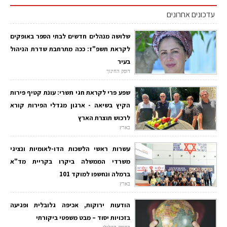
עדכונים אחרונים
שלושה מנהלים חדשים לבתי הספר באופקים
לקראת תשפ"ז: ככה מתרחבת שדרת הניהול
בעיר
דופק החינוך
שפע פרי לקראת חגי תשרי: עונת קטיף פירות
הקיץ בשיאה - ארגון מגדלי הפירות קורא
לרכוש תוצרת הארץ
בארץ
עשרות ראשי הלשכות הדו-לאומיות ונציגי
משרדי הממשלה ביקרו בקריית מד"א
ברמלה ונחשפו למוקד 101
בארץ
הודעות ירוקות, אכיפה גלובלית ופגיעה
בזכויות יסוד – מבט משפטי ביקורתי