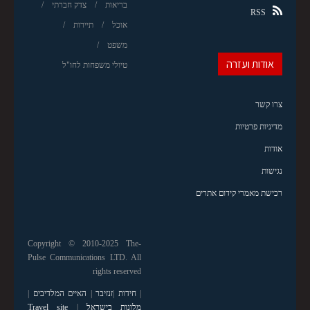
בריאות
צדק חברתי
RSS
אוכל
תיירות
משפט
אודות ועזרה
טיולי משפחות לחו"ל
צרו קשר
מדיניות פרטיות
אודות
נגישות
רכישת מאמרי קידום אתרים
Copyright © 2010-2025 The-
Pulse Communications LTD. All
rights reserved
|
חידות
|
זנזיבר
|
האיים המלדיבים
|
מלונות בישראל
|
Travel site