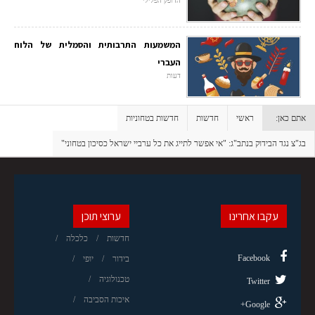
הדופק הפלילי
המשמעות התרבותית והסמלית של הלוח
העברי
דעות
אתם כאן:
ראשי
חדשות
חדשות בטחוניות
בג"צ נגד הבידוק בנתב"ג: "אי אפשר לתייג את כל ערביי ישראל כסיכון בטחוני"
עקבו אחרינו
ערוצי תוכן
חדשות
כלכלה
Facebook
בידור
יופי
טכנולוגיה
Twitter
איכות הסביבה
Google+