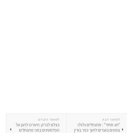
למאמר הבא
למאמר הקודם
"תג מחיר" : מתנחלים גלגלו
בצלם לברק: היערכו להגן על
צמיגים בוערים לתוך כפר בורין
הפלסטינים בפני מתנחלים