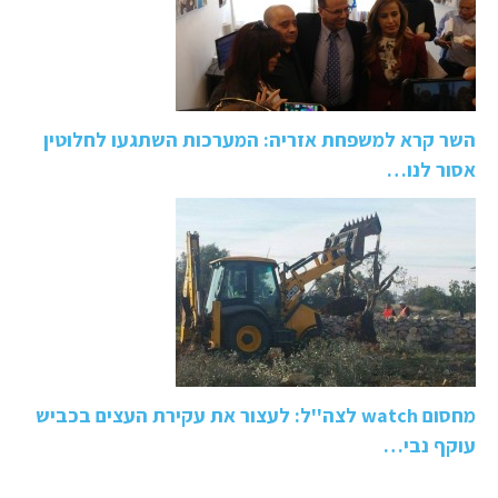
השר קרא למשפחת אזריה: המערכות השתגעו לחלוטין
אסור לנו…
מחסום watch לצה''ל: לעצור את עקירת העצים בכביש
עוקף נבי…