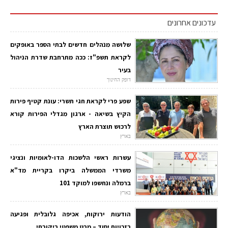
עדכונים אחרונים
שלושה מנהלים חדשים לבתי הספר באופקים
לקראת תשפ"ז: ככה מתרחבת שדרת הניהול
בעיר
דופק החינוך
שפע פרי לקראת חגי תשרי: עונת קטיף פירות
הקיץ בשיאה - ארגון מגדלי הפירות קורא
לרכוש תוצרת הארץ
בארץ
עשרות ראשי הלשכות הדו-לאומיות ונציגי
משרדי הממשלה ביקרו בקריית מד"א
ברמלה ונחשפו למוקד 101
בארץ
הודעות ירוקות, אכיפה גלובלית ופגיעה
בזכויות יסוד – מבט משפטי ביקורתי