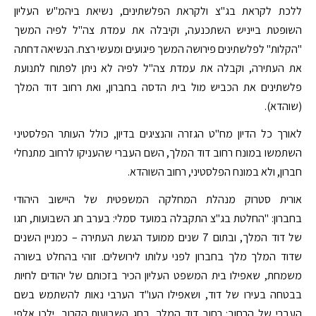
ללכת לקראת בג"צ ולקראת הפלשתינים, נשיאת ביהמ"ש העליון
השופטת בייניש השתכנעה, וקיבלה את עמדת צה"ל לפיה המשך
"הקלות" לפלשתינים פירושה המשך פיגועים ומעשי רצח. הנשיאה דחתה
את העתירה, וקבלה את עמדת צה"ל לפיה לא ניתן לפתוח לתנועת
פלשתינים את הכביש מול בית הדסה בחברון, ואת רחוב דוד המלך
(שוהדא).
לאורך כל הדיון מח"ט הגזרה והנציגים בדיון, כולל העותר הפלסטיני
השתמשו במונח רחוב דוד המלך, השם העברי שהעניקו לרחוב מתנחלי
חברון, ולא במונח הפלסטיני, רחוב השוהדא.
אורית סטרוק מנהלת המחלקה המשפטית של היישוב היהודי
בחברון: "החלטת בג"צ התקבלה במועד סמלי: בערב חג השבועות, חגו
של דוד המלך, ובתום 7 שנים ממועד הגשת העתירה – כמניין השנים
שדוד המלך מלך בחברון לפני עלותו לירושלים. זוהי בהחלט בשורה
משמחת, שאפילו בית המשפט העליון הכיר בזכותם של יהודים לחיות
בבטחה בעירו של דוד, ושאפילו העו"ד הערבי נאות להשתמש בשם
העברי של הרחוב: רחוב דוד המלך. בחג השבועות הקרוב, ילכו אלפי