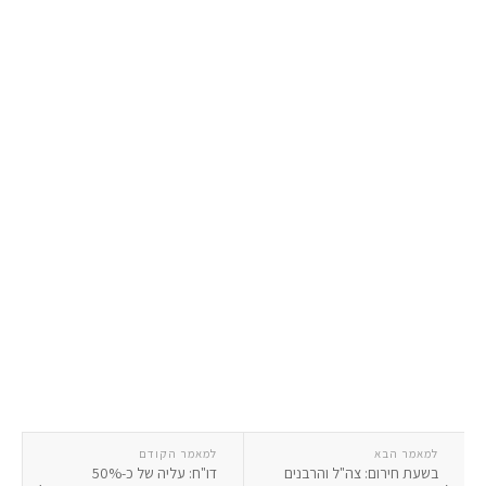
למאמר הבא
למאמר הקודם
בשעת חירום: צה"ל והרבנים
דו"ח: עליה של כ-50%