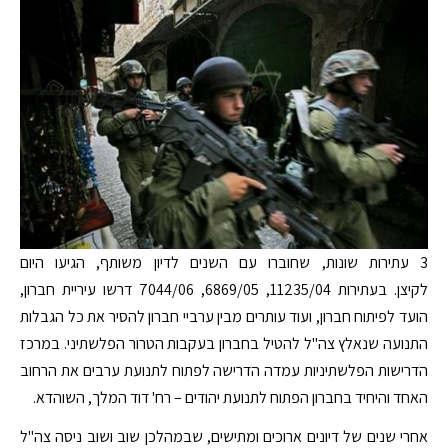
3 עתירות שונות, שחוברו עם השנים לדיון משותף, הגיעו היום
לקיצן. בעתירות 11235/04, 6869/05, 7044/06 דרשו עיריית חברון,
הועד לפיתוח חברון, ועוד עותרים מבין ערביי חברון להסיר את כל הגבלות
התנועה שנאלץ צה"ל להטיל בחברון בעקבות הטרור הפלשתיני. במרכז
הדרישות הפלשתיניות עמדה הדרישה לפתוח לתנועת ערבים את הרחוב
האחד והיחיד בחברון הפתוח לתנועת יהודים – רח' דוד המלך, השוהדא.
אחרי שנים של דיונים ארוכים ומתישים, שבמהלכן שוב ושוב ניסה צה"ל