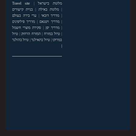
מלונות בישראל
|
Travel site
|
מלונות באילת
|
בניית קישורים
|
מדריך דובאי
|
ערי בירה בעולם
|
מדריך ויטנאם
|
מדריך פיליפינים
|
מדריך יפן
|
סקירת מוצרי חשמל
|
טיול במזרח
|
המזרח הרחוק
|
טיול
במרוקו
|
טיול בתאילנד
|
טיול בהולנד
|