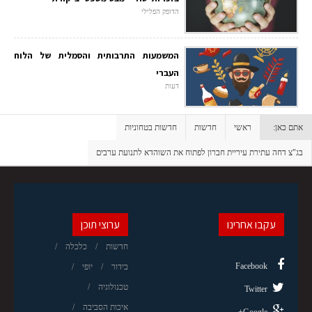
הדופק הפלילי
המשמעות התרבותית והסמלית של הלוח
העברי
דעות
אתם כאן:
ראשי
חדשות
חדשות בטחוניות
בג"צ דחה עתירת עיריית חברון לפתוח את השוהדא לתנועת ערבים
עקבו אחרינו
ערוצי תוכן
חדשות
כלכלה
Facebook
בידור
יופי
טכנולוגיה
Twitter
איכות הסביבה