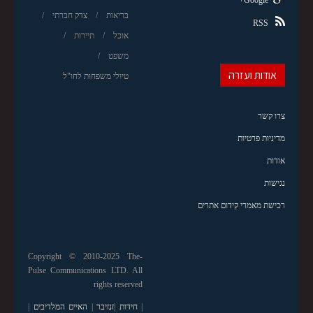
Google+
בריאות
צדק חברתי
RSS
אוכל
תיירות
משפט
אודות ועזרה
טיולי משפחות לחו"ל
צרו קשר
מדיניות פרטיות
אודות
נגישות
רכישת מאמרי קידום אתרים
Copyright © 2010-2025 The-
Pulse Communications LTD. All
rights reserved
|
חידות
|
זנזיבר
|
האיים המלדיבים
|