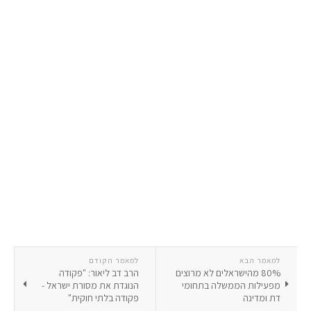
למאמר הבא
למאמר הקודם
80% מהישראלים לא מרוצים
הרב דב ליאור: "פקודה
מפעילות הממשלה בתחומי
הנוגדת את מסורת ישראל -
דת ומדינה
פקודה בלתי חוקית"