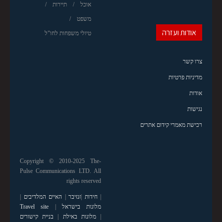
אוכל
תיירות
משפט
אודות ועזרה
טיולי משפחות לחו"ל
צרו קשר
מדיניות פרטיות
אודות
נגישות
רכישת מאמרי קידום אתרים
Copyright © 2010-2025 The-
Pulse Communications LTD. All
rights reserved
|
חידות
|
זנזיבר
|
האיים המלדיבים
|
מלונות בישראל
|
Travel site
|
מלונות באילת
|
בניית קישורים