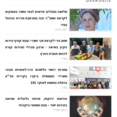
עדכונים אחרונים
שלושה מנהלים חדשים לבתי הספר באופקים
לקראת תשפ"ז: ככה מתרחבת שדרת הניהול
בעיר
דופק החינוך
שפע פרי לקראת חגי תשרי: עונת קטיף פירות
הקיץ בשיאה - ארגון מגדלי הפירות קורא
לרכוש תוצרת הארץ
בארץ
עשרות ראשי הלשכות הדו-לאומיות ונציגי
משרדי הממשלה ביקרו בקריית מד"א
ברמלה ונחשפו למוקד 101
בארץ
הודעות ירוקות, אכיפה גלובלית ופגיעה
בזכויות יסוד – מבט משפטי ביקורתי
הדופק הפלילי