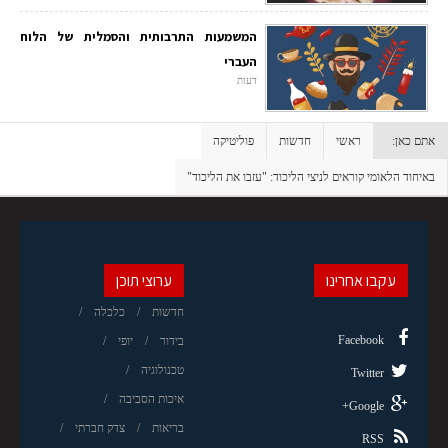
המשמעות התרבותית והסמלית של הלוח
העברי
דעות
אתם כאן:
ראשי
חדשות
פוליטיקה
באיחוד הלאומי קוראים לניצי הליכוד: "עזבו את הליכוד"
עקבו אחרינו
ערוצי תוכן
חדשות
כלכלה
Facebook
בידור
יופי
טכנולוגיה
Twitter
איכות הסביבה
Google+
בריאות
צדק חברתי
RSS