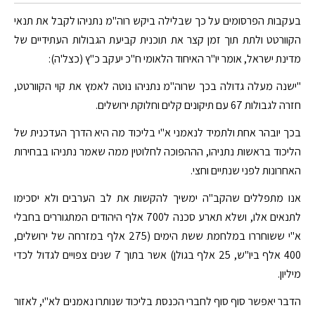
בעקבות הפרסומים על כך שבלילה ביקש רוה"מ נתניהו לקבל את תנאי
הקוורטט ולתת תוך זמן קצר את תוכנית קביעת הגבולות העתידיים של
מדינת ישראל, אומר יו"ר האיחוד הלאומי ח"כ יעקב כ"ץ (כצל'ה):
"ישנה מעלה גדולה בכך שרוה"מ נתניהו נוטה לאמץ את קוי הקוורטט,
חזרה לגבולות 67 עם תיקונים קלים וחלוקת ירושלים.
בכך יובהר אחת ולתמיד לנאמני א"י בליכוד מה היא הדרך העדכנית של
הליכוד בראשות נתניהו, הההפוכה לחלוטין ממה שאמר נתניהו בבחירות
האחרונות לפני שנתיים וחצי.
אנו מתפללים שהקב"ה ימשיך להקשות את לב הערבים ולא יסכימו
לתנאים אלו, ושלא תארע סכנה ל700 אלף היהודים המתגוררים בחבלי
א"י ששוחררו במלחמת ששת הימים (275 אלף במזרחה של ירושלים,
400 אלף ביו"ש, 25 אלף בגולן) אשר בתוך 7 שנים צפויים לגדול לכדי
מיליון.
הדבר יאפשר סוף סוף לחברי הכנסת בליכוד שנותרו נאמנים לא"י, לאזור