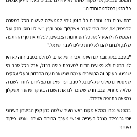
המושג סבבים, אני מקווה שיותר לא יהיו לנו סבבים כאלו. מיליון אנשים
כל הזמן במלחמה וחרדות."
"התושבים נתנו ונותנים כל הזמן גיבוי לממשלה לעשות הכל במטרה
להפסיק את איום הירי לעבר אשקלון" אמר וקנין "יש לנו חוסן חזק ועל
הממשלה להפעיל את כל הפתרונות הצבאיים, לעלות את סף ההרתעה
שלנו, ולגרום להם לא לירות טילים לעבר ישראל."
"בסבב באוקטובר לנו הייתה אבדה של אדם, למזלנו בסבב הזה לא היו
לנו הרוגים ולא פצועים הודות למערכת כיפת ברזל, אבל בכל סבב מי
שנפגע בעיקר זה התושבים עצמם שנשארים עם החרדות ובעלי עסקים
שמפסידים מילוני שקלים בכל סבב. ועד שאנחנו מצליחים לחזור לשגרה
מלאה מתחיל סבב חדש ששובר לנו את השגרה בעיקר שהעיר אשקלון
נמצאת בתנופה אדירה".
במפגש נכחו ממלא מקום ראש העיר שלמה כהן קצין הביטחון העירוני
יוסי גרינפלד מנכל העירייה ואנשי מערך החירום העירוני ואנשי פיקוד
העורף.