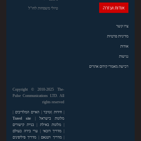
אודות ועזרה
טיולי משפחות לחו"ל
צרו קשר
מדיניות פרטיות
אודות
נגישות
רכישת מאמרי קידום אתרים
Copyright © 2010-2025 The-
Pulse Communications LTD. All
rights reserved
|
חידות
|
זנזיבר
|
האיים המלדיבים
|
מלונות בישראל
|
Travel site
|
מלונות באילת
|
בניית קישורים
|
מדריך דובאי
|
ערי בירה בעולם
|
מדריך ויטנאם
|
מדריך פיליפינים