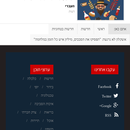
העברי
דעות
אתם כאן:
ראשי
חדשות
חדשות בטחוניות
אשקלון לא נרגעת: "תפסיקו את הסבבים, מיליון איש כל הזמן במלחמה"
עקבו אחרינו
ערוצי תוכן
חדשות
כלכלה
Facebook
בידור
יופי
טכנולוגיה
Twitter
איכות הסביבה
Google+
בריאות
צדק חברתי
RSS
אוכל
תיירות
משפט