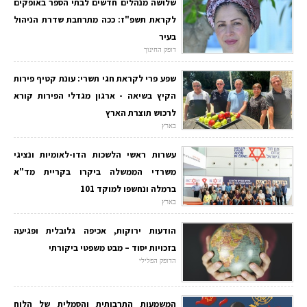
שלושה מנהלים חדשים לבתי הספר באופקים
לקראת תשפ"ז: ככה מתרחבת שדרת הניהול
בעיר
דופק החינוך
שפע פרי לקראת חגי תשרי: עונת קטיף פירות
הקיץ בשיאה - ארגון מגדלי הפירות קורא
לרכוש תוצרת הארץ
בארץ
עשרות ראשי הלשכות הדו-לאומיות ונציגי
משרדי הממשלה ביקרו בקריית מד"א
ברמלה ונחשפו למוקד 101
בארץ
הודעות ירוקות, אכיפה גלובלית ופגיעה
בזכויות יסוד – מבט משפטי ביקורתי
הדופק הפלילי
המשמעות התרבותית והסמלית של הלוח