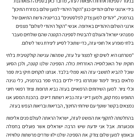
בניגוד לספינות אחרות היוצאות לעזה, מדובר כאן בספינה המאורגנת
בידי ארגוני שלום יהודיים כגון "הקול היהודי למען שלום במזרח התיכון"
בגרמניה, "יהודים למען צדק לפלסטינים" בבריטניה ורשת התיאום של
ארגני השלום היהודיים באירופה. אנשי "הקול היהודי לשלום" מצפים
ממנהיגי ישראל והעולם להבטיח לספינה הקטנה שהם שולחים מעבר
בלתי מופרע אל חופי עזה, כדי שתוכל לסייע ליצירת גשר לשלום.
"מטרתנו היא לשים קץ למצור על עזה, שמהווה ענישה קולקטיבית בלתי
חוקית של האוכלוסייה האזרחית כולה. הספינה שלנו קטנה, ולכן הסיוע
שוכל להביא לתושבי עזה הוא סמלי בלבד. אנחנו לוקחים תיקי בית ספר
מלאים בציוד לימוד שנתרמו בידי ילדים בבתי ספר בגרמניה, כלי נגינה
וכלי ציור. למען השירותים הרפואיים בעזה נביא תרופות וציוד רפואי חיוני
התופש נפח קטן, ולמען דייגי עזה נביא רשתות דייגים. בהכנת המסע אנו
נמצאים בקשר שוטף עם שירותי החינוך, הבריאות ובריאות הנפש בעזה.
בהחלטתה לתקוף את המשט לעזה, ישראל הראתה לעולם פנים אלימות
ומכוערות. אבל אני יודעת שיש הרבה ישראלים אשר פועלים בחמלה
ובאומץ למען שלום צודק. את הספינה שלנו ילוו שדרים מרשתות טלוויזיה