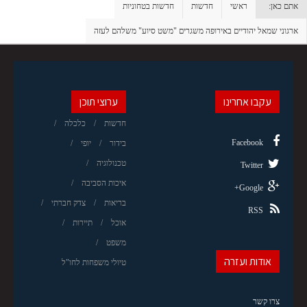
אתם כאן:
ראשי
חדשות
חדשות בטחוניות
ארגוני שמאל יהודיים באירופה משגרים "משט סיוע" משלהם לעזה
עקבו אחרינו
ערוצי תוכן
חדשות
כלכלה
Facebook
בידור
יופי
טכנולוגיה
Twitter
איכות הסביבה
Google+
בריאות
צדק חברתי
RSS
אוכל
תיירות
משפט
אודות ועזרה
טיולי משפחות לחו"ל
צרו קשר