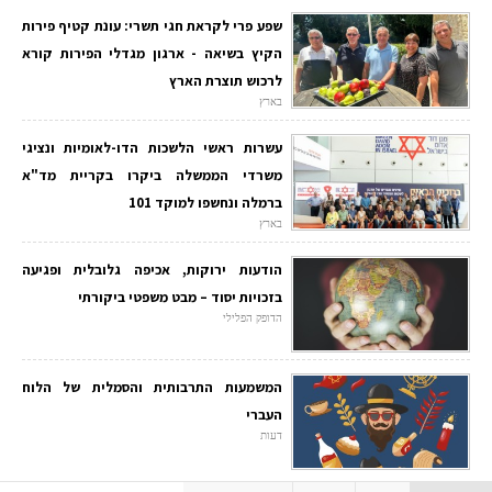
שפע פרי לקראת חגי תשרי: עונת קטיף פירות
הקיץ בשיאה - ארגון מגדלי הפירות קורא
לרכוש תוצרת הארץ
בארץ
עשרות ראשי הלשכות הדו-לאומיות ונציגי
משרדי הממשלה ביקרו בקריית מד"א
ברמלה ונחשפו למוקד 101
בארץ
הודעות ירוקות, אכיפה גלובלית ופגיעה
בזכויות יסוד – מבט משפטי ביקורתי
הדופק הפלילי
המשמעות התרבותית והסמלית של הלוח
העברי
דעות