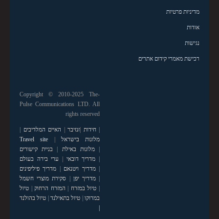
מדיניות פרטיות
אודות
נגישות
רכישת מאמרי קידום אתרים
Copyright © 2010-2025 The-
Pulse Communications LTD. All
rights reserved
|
חידות
|
זנזיבר
|
האיים המלדיבים
|
מלונות בישראל
|
Travel site
|
מלונות באילת
|
בניית קישורים
|
מדריך דובאי
|
ערי בירה בעולם
|
מדריך ויטנאם
|
מדריך פיליפינים
|
מדריך יפן
|
סקירת מוצרי חשמל
|
טיול במזרח
|
המזרח הרחוק
|
טיול
במרוקו
|
טיול בתאילנד
|
טיול בהולנד
|