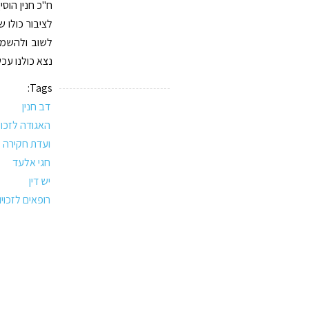
ח"כ חנין הוס
לציבור כולו ש
לשוב ולהשמי
נצא כולנו עכש
Tags:
דב חנין
האגודה לזכוי
ועדת חקירה 
חגי אלעד
יש דין
רופאים לזכוי