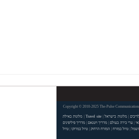
Copyright © 2010-2025 The-Pulse Communications 
דיבים
|
מלונות בישראל
|
Travel site
|
מלונות באילת
אי
|
ערי בירה בעולם
|
מדריך ויטנאם
|
מדריך פיליפינים
חשמל
|
טיול במזרח
|
המזרח הרחוק
|
טיול במרוקו
|
טיול