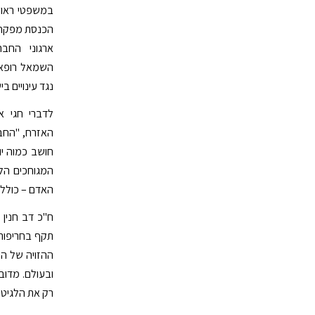
במשפטי ראווה
הכנסת מפקחת
ארגוני החבר
השמאל רופאים
נגד עינויים בי
לדברי חגי א
האזרח, "החבו
חושב כמוה יו
המגוחכים הלל
האדם – כולל,
ח"כ דב חנין 
תקף בחריפות 
ההזויה של הי
ובעולם. מדובר
רק את הלגיטי