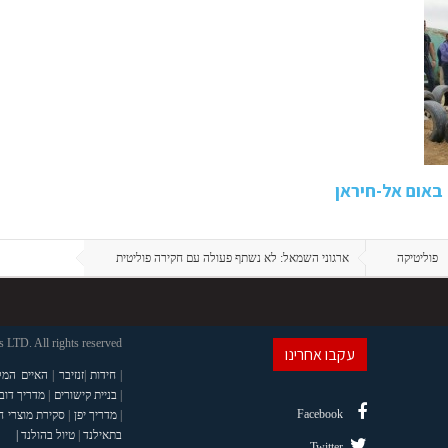
 באום אל-חיראן
פוליטיקה
ארגוני השמאל: לא נשתף פעולה עם חקירה פוליטית
LTD. All rights reserved
עקבו אחרינו
|
חידות
|
זנזיבר
|
האיים המל
|
בניית קישורים
|
מדריך דוב
Facebook
|
מדריך יפן
|
סקירת מוצרי 
בתאילנד
|
טיול בהולנד |
Twitter