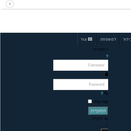
ידור
למשפחה
עוד
התחברות
זכור אותי
התחברות
נא להמתין...
×