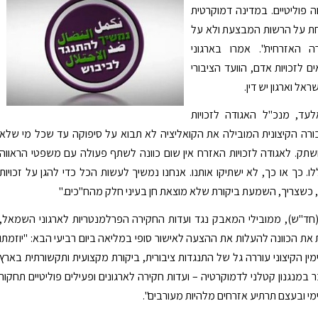
 פוליטיים. במדינה דמוקרטית
 על הרשות המבצעת ולא על
ה האזרחית". אמרו בארגוני
 לזכויות אדם, הוועד הציבורי
שראל וארגון יש דין.
לעד, מנכ"ל האגודה לזכויות
רה הקיצונית המובילה את הקואליציה לא תבוא על סיפוקה עד שכל מי שלא
שתק. לאגודה לזכויות האזרח אין שום כוונה לשתף פעולה עם משפטי הראווה
ו. כך או כך, לא ישתיקו אותנו. אנחנו נמשיך לעשות הכל כדי להגן על זכויות
 כשצריך, השמעת ביקורת שלא מוצאת חן בעיני חלק מהח"כים."
(חד"ש), ממובילי המאבק נגד ועדות החקירה הפרלמנטריות לארגוני השמאל,
את הכוונה להעלות את ההצעה לאישור סופי במליאה ביום רביעי הבא: "יוזמתו
מין הקיצוני עוררה גל של התנגדות ציבורית, ביקורת מקצועית ותקשורתית בארץ
 במנגנון קטלני לדמוקרטיה – ועדות חקירה לארגונים ופעילים פוליטיים תחקור
מי ובעצם תרתיע אזרחים מלהיות מעורבים".