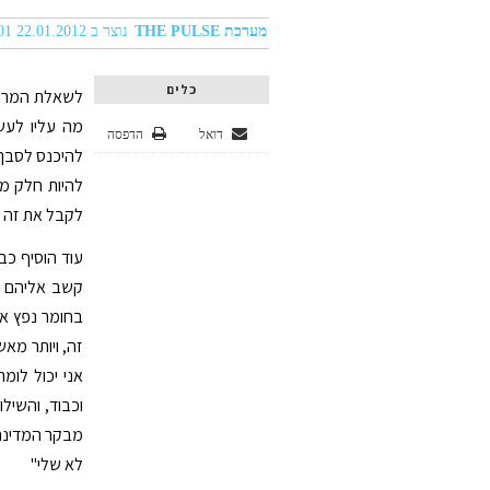
מערכת THE PULSE
נוצר ב 22.01.2012 09:01
כלים
לשאלת המראיי
מה עליו לעש
דואל
הדפסה
להיכנס לסבך 
להיות חלק מ
לקבל את זה 
עוד הוסיף כבל
קשב אליהם הו
בחומר נפץ אב
זה, ויותר מאש
אני יכול לומ
וכבוד, והשיל
מבקר המדינה 
לא שלי"