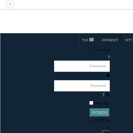
ידור
למשפחה
עוד
התחברות
זכור אותי
התחברות
נא להמתין...
×