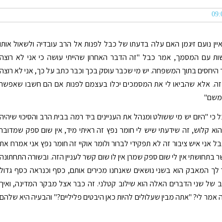
ן נועם זיגמן האם עלה בדעתו של כבל לפנות אל הרב עובדיה ולשאול אותו
ות עם המסמך, אמר כבל "זה הדבר האחרון שהייתי עושה כי אני לא רוצה
היחסים בתוך המשפחה. יש מי שכבר עוסק בכך וכבר כתב על כך, אני לא רוצה
זה. אלא שהביאו לי את המסמכים יכלו בעצמם לפנות אם הם חשבו שאפשר
משם"
 כי "היום יש מי ששולט ומנהל את העניינים ביד רמה בבית הרב והסיכוי שיהיה
א קלוש, זה שידעתי שיש לי חומר נפץ זה ראיתי מיד, אין שום ספק שמדובר
ל אני איש ציבור זה לא תפקידי לברור ולומר אוקיי זה חומר נפץ אני אמרח את
ר בתחושתי אין לי שום ספק שמרן אין לו שום קשר לעניין הזה. ובשורה התחתונה
ר לך המאבק הוא בשני נושאים שאנחנו מכירים אותם, כסף וכנראה כסף גדול
וב של שני הדברים האלה הוא שילוב קטלני. זה כבר אצל מבקר המדינה, ואיך
אמר לי? "אתה מבין שעלולים להיות כאן היבטים פליליים?" והבעיה היא שלהם