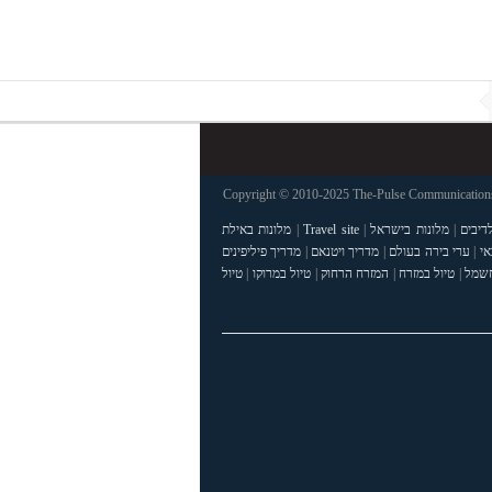
Copyright © 2010-2025 The-Pulse Communications 
דיבים
|
מלונות בישראל
|
Travel site
|
מלונות באילת
אי
|
ערי בירה בעולם
|
מדריך ויטנאם
|
מדריך פיליפינים
חשמל
|
טיול במזרח
|
המזרח הרחוק
|
טיול במרוקו
|
טיול