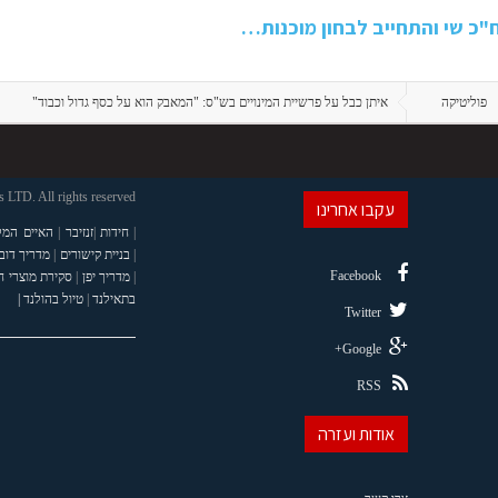
"כ שי והתחייב לבחון מוכנות…
פוליטיקה
איתן כבל על פרשיית המינויים בש"ס: "המאבק הוא על כסף גדול וכבוד"
LTD. All rights reserved
עקבו אחרינו
|
חידות
|
זנזיבר
|
האיים המל
|
בניית קישורים
|
מדריך דוב
Facebook
|
מדריך יפן
|
סקירת מוצרי 
בתאילנד
|
טיול בהולנד |
Twitter
Google+
RSS
אודות ועזרה